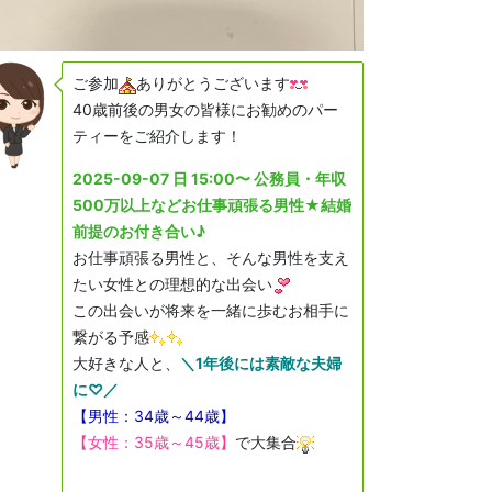
ご参加
ありがとうございます
40歳前後の男女の皆様にお勧めのパー
ティーをご紹介します！
2025-09-07 日 15:00〜 公務員・年収
500万以上などお仕事頑張る男性★結婚
前提のお付き合い♪
お仕事頑張る男性と、そんな男性を支え
たい女性との理想的な出会い
この出会いが将来を一緒に歩むお相手に
繋がる予感
大好きな人と、
＼1年後には素敵な夫婦
に♡／
【男性：34歳～44歳】
【女性：35歳～45歳】
で大集合