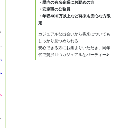
・県内の有名企業にお勤めの方
・安定職の公務員
・年収400万以上など将来も安心な方限
定
ド
カジュアルな出会いから将来についても
しっかり見つめられる
--
安心できる方にお集まりいただき、同年
代で贅沢且つカジュアルなパーティー♪
い
か
人
ャ