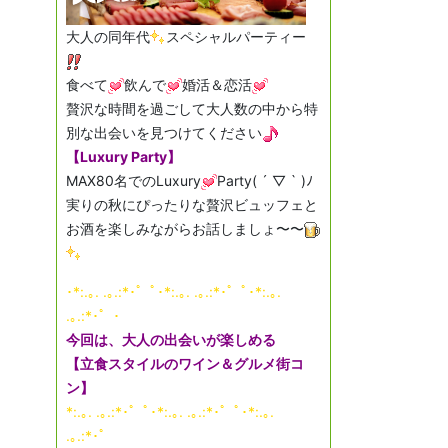
大人の同年代
スペシャルパーティー
食べて
飲んで
婚活＆恋活
贅沢な時間を過ごして大人数の中から特
別な出会いを見つけてください
【Luxury Party】
MAX80名でのLuxury
Party( ´ ▽ ` )ﾉ
実りの秋にぴったりな贅沢ビュッフェと
お酒を楽しみながらお話しましょ〜〜
･*:.｡. .｡.:*･゜ﾟ･*:.｡. .｡.:*･゜ﾟ･*:.｡.
.｡.:*･゜･
今回は、大人の出会いが楽しめる
【立食スタイルのワイン＆グルメ街コ
ン】
*:.｡. .｡.:*･゜ﾟ･*:.｡. .｡.:*･゜ﾟ･*:.｡.
.｡.:*･゜