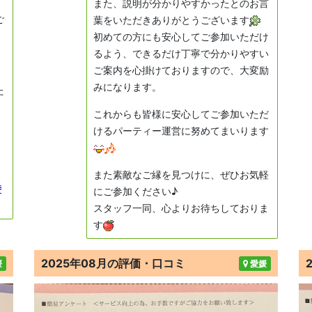
また、説明が分かりやすかったとのお言
ご
葉をいただきありがとうございます
初めての方にも安心してご参加いただけ
るよう、できるだけ丁寧で分かりやすい
ご案内を心掛けておりますので、大変励
みになります。
た
これからも皆様に安心してご参加いただ
けるパーティー運営に努めてまいります
また素敵なご縁を見つけに、ぜひお気軽
時
にご参加ください♪
スタッフ一同、心よりお待ちしておりま
す
2025年08月の評価・口コミ
媛
愛媛