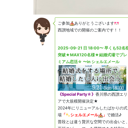
ご参加
ありがとうございます
西讃地域での開催のご案内です！！
2025-09-21 日 18:00〜 早くも52名
突破★MAX120名様★結婚式場でプレ
ミアム恋活☆ 〜in シェルエメール
《Special Party☆》
香川県の西讃エリ
アで大規模開催決定★
2024年にリニューアルしたばかりの式
場
「
シェルエメール
」
で婚活♪
普段とは違う贅沢な空間での出会いと