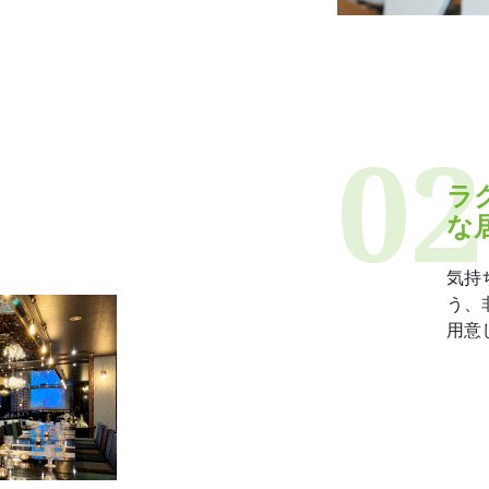
ラ
な
気持
う、
用意