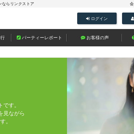
ンならリンクストア
会
ログイン
進行
パーティーレポート
お客様の声
トです。
を見ながら
です。