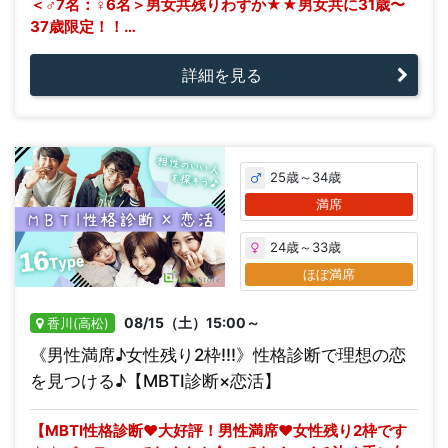
＜♂7名：♀6名＞男女共残りわずか★★男女共に31歳〜
37歳限定！！…
詳細を見る
25歳～34歳
満席
24歳～33歳
ほぼ満席
08/15（土）15:00～
香川(高松)
《男性満席♪女性残り2枠!!!》性格診断で理想の恋
を見つける♪【MBTI診断×恋活】
【MBTI性格診断♥大好評！男性満席♥女性残り2枠です