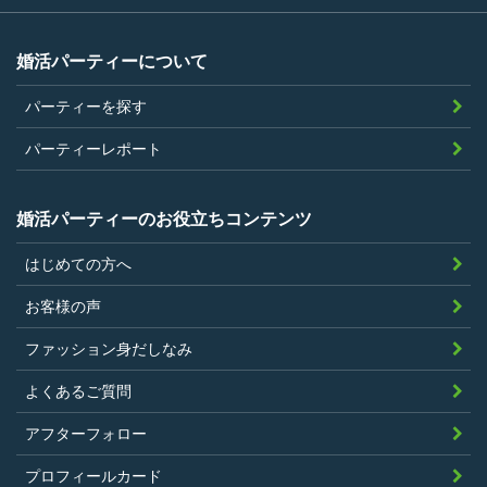
婚活パーティーについて
パーティーを探す
パーティーレポート
婚活パーティーのお役立ちコンテンツ
はじめての方へ
お客様の声
ファッション身だしなみ
よくあるご質問
アフターフォロー
プロフィールカード