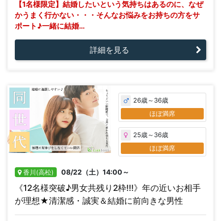
【1名様限定】結婚したいという気持ちはあるのに、なぜ
かうまく行かない・・・そんなお悩みをお持ちの方をサ
ポート♪一緒に結婚…
詳細を見る
26歳～36歳
ほぼ満席
25歳～36歳
ほぼ満席
08/22（土）14:00～
香川(高松)
《12名様突破♪男女共残り2枠!!!》年の近いお相手
が理想★清潔感・誠実＆結婚に前向きな男性