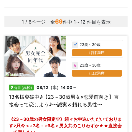
69
1 / 6ページ 全
件中 1～12 件目を表示
23歳～30歳
ほぼ満席
23歳～30歳
ほぼ満席
08/12（水）14:00～
香川(高松)
13名様突破中♪【23～30歳男女×恋愛前向き】直
接会って恋しよう♪〜誠実＆頼れる男性〜
《23～30歳の男女限定♡》続々お申込いただいておりま
す♪只今＜♂7名：♀6名＞男女共のこりわずか★★直接会