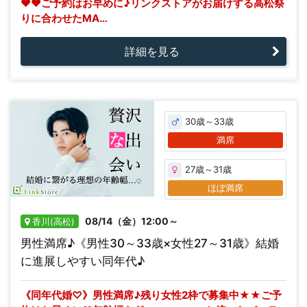
♥♥ご予約はお早めに♪リンクストアがお届けする高松祭
りに合わせたMA…
詳細を見る
30歳～33歳
満席
27歳～31歳
ほぼ満席
08/14（金）12:00～
香川(高松)
男性満席♪《男性30～33歳×女性27～31歳》結婚
に進展しやすい同年代♪
《同年代婚♡》男性満席♪残り女性2枠で募集中★★ご予