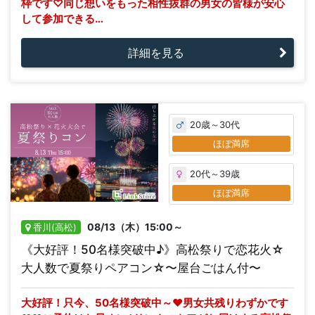
枠です♡同じ想いをもった相性抜群の男女の皆様が安心
して参加できる…
詳細を見る
20歳～30代
ほぼ満席
20代～39歳
ほぼ満席
08/13（木）15:00～
香川(高松)
《大好評！50名様突破中♪》高松祭りで恋花火☆
大人数で夏祭りペアコン☆〜屋台ごはん付〜
大好評！只今、50名様突破中～♥男女共残りわずかです