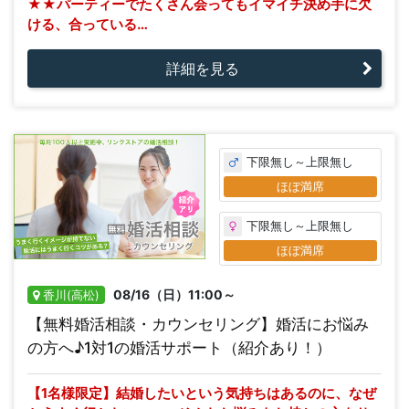
★★パーティーでたくさん会ってもイマイチ決め手に欠
ける、合っている…
詳細を見る
下限無し～上限無し
ほぼ満席
下限無し～上限無し
ほぼ満席
08/16（日）11:00～
香川(高松)
【無料婚活相談・カウンセリング】婚活にお悩み
の方へ♪1対1の婚活サポート（紹介あり！）
【1名様限定】結婚したいという気持ちはあるのに、なぜ