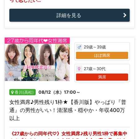
って恋したい…
詳細を見る
29歳～39歳
ほぼ満席
27歳～30代
満席
08/12（水）17:00～
香川(高松)
女性満席♪男性残り1枠★【香川版】やっぱり『普
通』の男性がいい！清潔感・穏やか・年収400万
以上
《27歳からの同年代♡》女性満席♪残り男性1枠で募集中