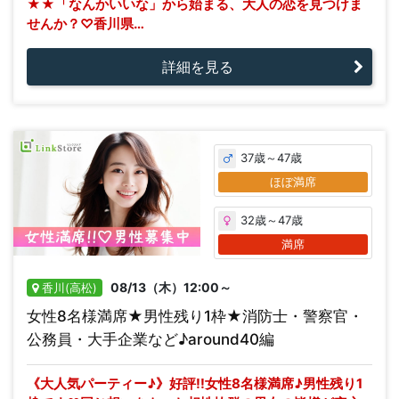
★★「なんかいいな」から始まる、大人の恋を見つけま
せんか？♡香川県…
詳細を見る
37歳～47歳
ほぼ満席
32歳～47歳
満席
08/13（木）12:00～
香川(高松)
女性8名様満席★男性残り1枠★消防士・警察官・
公務員・大手企業など♪around40編
《大人気パーティー♪》好評!!女性8名様満席♪男性残り1