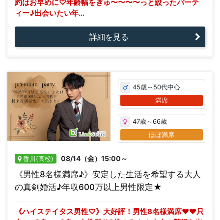
約はお早めに♡年齢幅をぎゅ〜〜〜〜っと絞ったパーテ
ィー♪出会いたい年…
詳細を見る
45歳～50代中心
満席
47歳～66歳
ほぼ満席
08/14（金）15:00～
香川(高松)
《男性8名様満席♪》安定した生活を希望する大人
の真剣婚活♪年収600万以上男性限定★
《ハイステイタス男性♡》大好評！男性8名様満席♥♥只