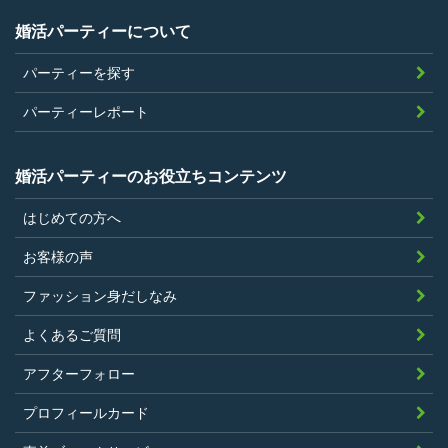
当社が企画するパーティープランに設定
婚活パーティーについて
されている年齢条件にあてはまっている
パーティーを探す
こと。
参加条件があり証明書が必要なパーティ
パーティーレポート
ーは、その条件にあてはまっており且つ
弊社が希望する証明書を持参できるこ
婚活パーティーのお役立ちコンテンツ
と。
はじめての方へ
過去に、当社運営サービスにおいて、不
正行為、ストーカー行為、クレジットカ
お客様の声
ードの不正利用その他問題のある行為を
ファッション身だしなみ
したことがないこと
暴力団等の反社会的勢力の関係者でな
よくあるご質問
く、また、法令違反あるいは公序良俗違
アフターフォロー
反行為等反社会的活動を行ったことがな
プロフィールカード
いこと
当社の独自の裁量によりLinkStoreの運営