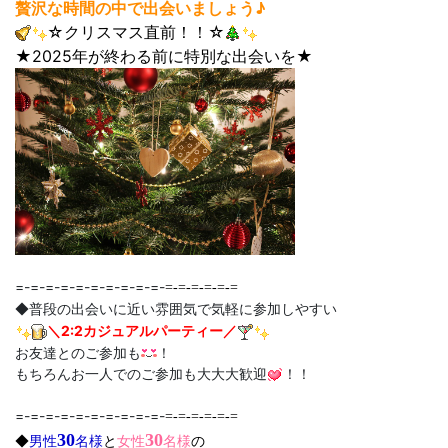
贅沢な時間の中で出会いましょう♪
☆クリスマス直前！！☆
★2025年が終わる前に特別な出会いを
★
=-=-=-=-=-=-=-=-=-=-
=-=-=-=-=-=
◆普段の出会いに近い雰囲気で気軽に参加しやすい
＼2:2カジュアルパーティー／
お友達とのご参加も
！
もちろんお一人でのご参加も大大大歓迎
！！
=-=-=-=-=-=-=-=-=-=-
=-=-=-=-=-=
30
30
◆
男性
名様
と
女性
名様
の