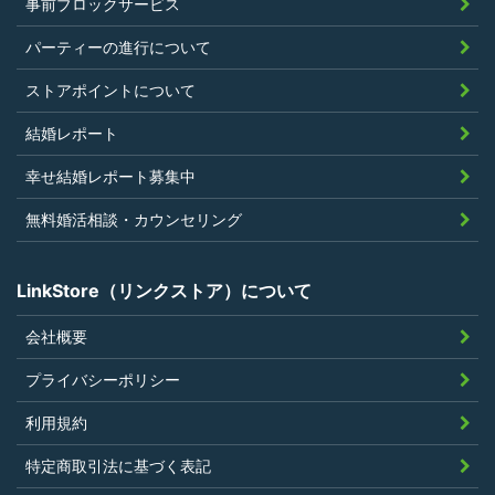
事前ブロックサービス
上問題があると判断されたことがないこ
パーティーの進行について
と
過去に会員登録を抹消されたり、利用停
ストアポイントについて
止処分を受けたことがないこと
結婚レポート
当社の提供するサービスと同一または類
幸せ結婚レポート募集中
似のサービスを提供することを業とする
法人または個人若しくはそれらの従業者
無料婚活相談・カウンセリング
でないこと
LinkStore（リンクストア）について
会社概要
第4条（ポイントの付与）
プライバシーポリシー
利用者は、本規約に違反することなく、
利用規約
LinkStoreを利用することにより、当社が定
特定商取引法に基づく表記
める基準に従ったポイントの付与を受けるこ