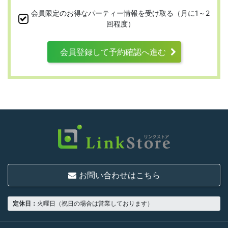
続時および登録後にお守りいただく規約とな
会員限定のお得なパーティー情報を受け取る（月に1～2
ります。
回程度）
会員登録して予約確認へ進む
第3条 （利用資格）
利用は次に掲げる条件をいずれも満たす人に
限り、一つでも満たさない人は利用資格がな
いものとします。
結婚または異性との交際を真剣に希望し
ていること
お問い合わせはこちら
18歳以上の独身者であること
男性は収入があること
定休日：
火曜日（祝日の場合は営業しております）
当社の指定する環境でサービスを利用で
きること