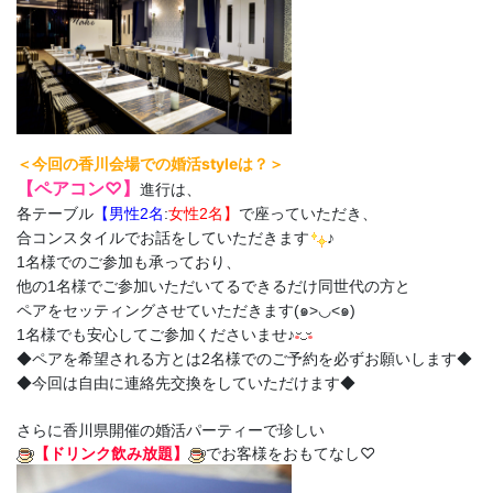
＜今回の香川会場での婚活styleは？＞
【ペアコン♡】
進行は、
各テーブル
【男性2名
:
女性2名】
で座っていただき、
合コンスタイルでお話をしていただきます
♪
1名様でのご参加も承っており、
他の1名様でご参加いただいてるできるだけ同世代の方と
ペアをセッティングさせていただきます(๑>◡<๑)
1名様でも安心してご参加くださいませ♪
◆ペアを希望される方とは2名様でのご予約を必ずお願いします◆
◆今回は自由に連絡先交換をしていただけます◆
さらに香川県開催の婚活パーティーで珍しい
【ドリンク飲み放題】
でお客様をおもてなし♡