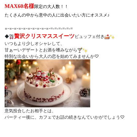
MAX60名様
限定の大人数！！
たくさんの中から意中の人に出会いたい方にオススメ♪
=-=-=-=-=-=-=-=-=-=-
=-=-=-=-=-=
贅沢クリスマススイーツ
◆
ビュッフェ付き
いつもより少しオシャレして、
甘ぁーいデザートとお酒を嗜みながら
特別な出会いから大人の恋を始めてみませんか♡
意気投合したお相手とは、
パーティー後に、カフェでお話の続きなんていかがでしょう♡