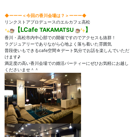
◆ーーー＜今回の香川会場は？＞
ーーー◆
リンクストアプロデュースのエルカフェ高松
【LCafe
】
TAKAMATSU
香川・高松市内中心部での開催ですのでアクセスも抜群！
ラグジュアリーでありながら心地よく落ち着いた雰囲気
普段使いもできるcafe空間☆デート気分でお話を楽しんでいただ
けます♪
満足度の高い香川会場での婚活パーティーにぜひお気軽にお越し
くださいませ＾＾