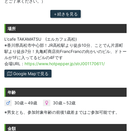
とご了承ください。）
＋続きを見る
場所
L'cafe TAKAMATSU (エルカフェ高松)
※香川県高松市中心部！JR高松駅より徒歩10分、ことでん片原町
駅より徒歩7分！丸亀町商店街FrancFrancの向かいのビル、ドトー
ルが1Fに入ってるビルの4Fです
会場URL：
https://www.hotpepper.jp/strJ001170611/
Google Mapで見る
年齢
30歳～49歳
30歳～52歳
※男女とも、参加対象年齢の前後1歳差まではご参加可能です。
金額