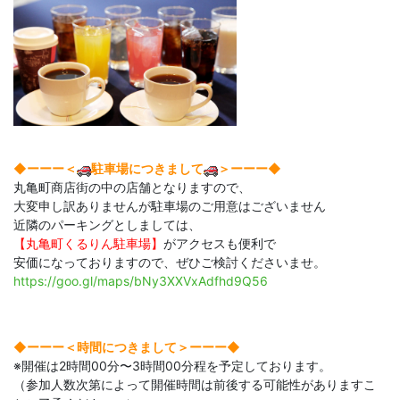
◆ーーー＜
駐車場につきまして
＞ーーー◆
丸亀町商店街の中の店舗となりますので、
大変申し訳ありませんが駐車場のご用意はございません
近隣のパーキングとしましては、
【丸亀町くるりん駐車場】
がアクセスも便利で
安価になっておりますので、ぜひご検討くださいませ。
https://goo.gl/maps/bNy3XXVxAdfhd9Q56
◆ーーー＜時間につきまして＞ーーー◆​
※開催は2時間00分〜3時間00分程を予定しております。
（参加人数次第によって開催時間は前後する可能性がありますこ