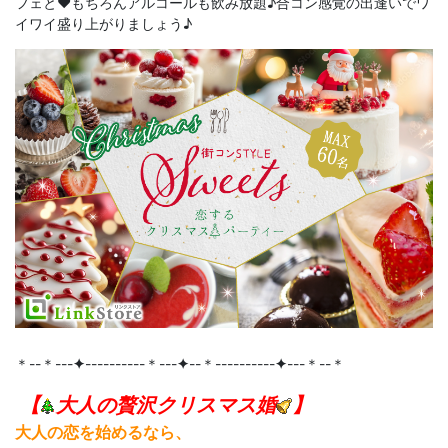
フェと♥もちろんアルコールも飲み放題♪合コン感覚の出逢いでワ
イワイ盛り上がりましょう♪
＊--＊---
✦
----------＊---
✦
--＊----------
✦
---＊--＊
【
大人の贅沢クリスマス婚
】
大人の恋を始めるなら、