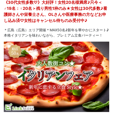
《30代女性多数♡》大好評！女性20名様満席♪只今＜
♂19名：♀20名＞残り男性1枠のみ★女性は30代多数♪看
護師さんや栄養士さん、OLさんや医療事務の方などお申
し込み済♡女性はキャンセル待ちのみ受付中♪
＊広島（広島）エリア開催＊MAX50名♪新年を華やかにスタート♪
本格イタリアンを味わいながら、プレミアム立食パーティー！