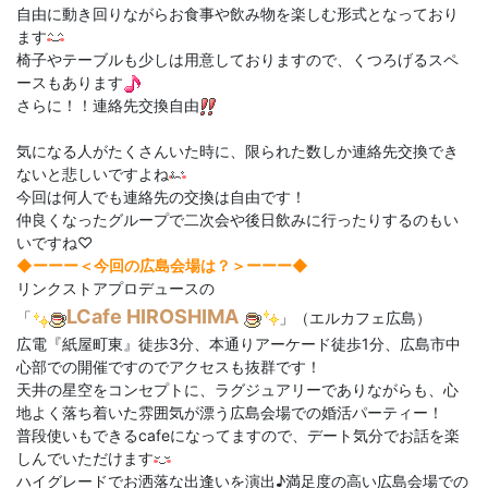
自由に動き回りながらお食事や飲み物を楽しむ形式となっており
ます
椅子やテーブルも少しは用意しておりますので、くつろげるスペ
ースもあります
さらに！！連絡先交換自由
気になる人がたくさんいた時に、限られた数しか連絡先交換でき
ないと悲しいですよね
今回は何人でも連絡先の交換は自由です！
仲良くなったグループで二次会や後日飲みに行ったりするのもい
いですね♡
◆ーーー＜今回の広島会場は？＞
ーーー◆
リンクストアプロデュースの
LCafe HIROSHIMA
「
」（エルカフェ広島）
広電『紙屋町東』徒歩3分、本通りアーケード徒歩1分、広島市中
心部での開催ですのでアクセスも抜群です！
天井の星空をコンセプトに、ラグジュアリーでありながらも、心
地よく落ち着いた雰囲気が漂う広島会場での婚活パーティー！
普段使いもできるcafeになってますので、デート気分でお話を楽
しんでいただけます
ハイグレードでお洒落な出逢いを演出♪満足度の高い広島会場での