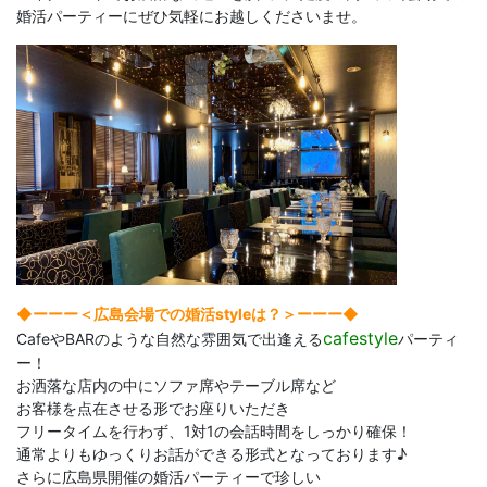
婚活パーティーにぜひ気軽にお越しくださいませ。
◆ーーー＜広島会場での婚活styleは？＞ーーー◆
cafestyle
CafeやBARのような自然な雰囲気で出逢える
パーティ
ー！
お洒落な店内の中にソファ席やテーブル席など
お客様を点在させる形でお座りいただき
フリータイムを行わず、1対1の会話時間をしっかり確保！
通常よりもゆっくりお話ができる形式となっております♪
さらに広島県開催の婚活パーティーで珍しい