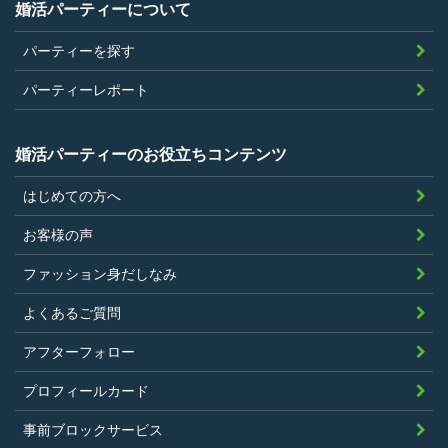
当社が企画するパーティープランに設定
婚活パーティーについて
されている年齢条件にあてはまっている
パーティーを探す
こと。
参加条件があり証明書が必要なパーティ
パーティーレポート
ーは、その条件にあてはまっており且つ
弊社が希望する証明書を持参できるこ
婚活パーティーのお役立ちコンテンツ
と。
はじめての方へ
過去に、当社運営サービスにおいて、不
正行為、ストーカー行為、クレジットカ
お客様の声
ードの不正利用その他問題のある行為を
ファッション身だしなみ
したことがないこと
暴力団等の反社会的勢力の関係者でな
よくあるご質問
く、また、法令違反あるいは公序良俗違
アフターフォロー
反行為等反社会的活動を行ったことがな
プロフィールカード
いこと
当社の独自の裁量によりLinkStoreの運営
事前ブロックサービス