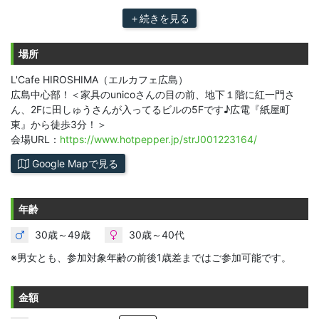
＋続きを見る
場所
L'Cafe HIROSHIMA（エルカフェ広島）
広島中心部！＜家具のunicoさんの目の前、地下１階に紅一門さ
ん、2Fに田しゅうさんが入ってるビルの5Fです♪広電『紙屋町
東』から徒歩3分！＞
会場URL：
https://www.hotpepper.jp/strJ001223164/
Google Mapで見る
年齢
30歳～49歳
30歳～40代
※男女とも、参加対象年齢の前後1歳差まではご参加可能です。
金額