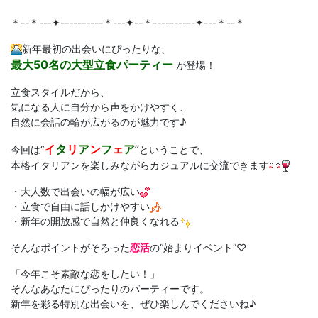
＊--＊---✦----------＊---✦--＊----------✦---＊--＊
新年最初の出会いにぴったりな、
最大50名の大型立食パーティー
が登場！
立食スタイルだから、
気になる人に自分から声をかけやすく、
自然に会話の輪が広がるのが魅力です♪
イ
タ
リ
ア
ン
フ
ェ
ア
”
今回は“
ということで、
本格イタリアンを楽しみながらカジュアルに交流できます
・大人数で出会いの幅が広い
・立食で自由に話しかけやすい
・新年の開放感で自然と仲良くなれる
そんなポイントがそろった
恋活
の“始まりイベント”♡
「今年こそ素敵な恋をしたい！」
そんなあなたにぴったりのパーティーです。
新年を彩る特別な出会いを、ぜひ楽しんでくださいね♪