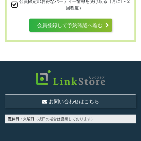
会員限定のお得なパーティー情報を受け取る（月に1～2
ります。
回程度）
会員登録して予約確認へ進む
第3条 （利用資格）
利用は次に掲げる条件をいずれも満たす人に
限り、一つでも満たさない人は利用資格がな
いものとします。
結婚または異性との交際を真剣に希望し
ていること
お問い合わせはこちら
18歳以上の独身者であること
男性は収入があること
定休日：
火曜日（祝日の場合は営業しております）
当社の指定する環境でサービスを利用で
きること