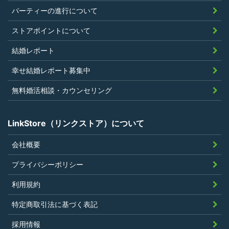
上問題があると判断されたことがないこ
パーティーの進行について
と
過去に会員登録を抹消されたり、利用停
ストアポイントについて
止処分を受けたことがないこと
結婚レポート
当社の提供するサービスと同一または類
幸せ結婚レポート募集中
似のサービスを提供することを業とする
法人または個人若しくはそれらの従業者
無料婚活相談・カウンセリング
でないこと
LinkStore（リンクストア）について
会社概要
第4条（ポイントの付与）
プライバシーポリシー
利用者は、本規約に違反することなく、
利用規約
LinkStoreを利用することにより、当社が定
特定商取引法に基づく表記
める基準に従ったポイントの付与を受けるこ
とができます。
採用情報