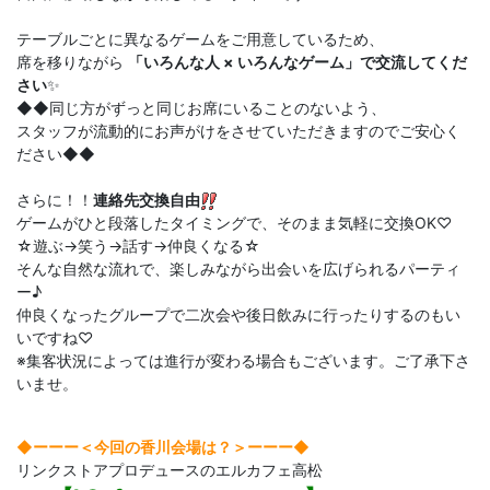
テーブルごとに異なるゲームをご用意しているため、
席を移りながら
「いろんな人 × いろんなゲーム」で交流してくだ
さい
✨
◆◆同じ方がずっと同じお席にいることのないよう、
スタッフが流動的にお声がけをさせていただきますのでご安心く
ださい◆◆
さらに！！
連絡先交換自由
ゲームがひと段落したタイミングで、そのまま気軽に交換OK♡
☆遊ぶ→笑う→話す→仲良くなる☆
そんな自然な流れで、楽しみながら出会いを広げられるパーティ
ー♪
仲良くなったグループで二次会や後日飲みに行ったりするのもい
いですね♡
※集客状況によっては進行が変わる場合もございます。ご了承下さ
いませ。
◆ーーー＜今回の香川会場は？＞
ーーー◆
リンクストアプロデュースのエルカフェ高松