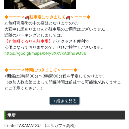
◆ーーー＜
駐車場につきまして
＞ーーー◆
丸亀町商店街の中の店舗となりますので、
大変申し訳ありませんが駐車場のご用意はございません
近隣のパーキングとしましては、
【丸亀町くるりん駐車場】
がアクセスも便利で
安価になっておりますので、ぜひご検討くださいませ。
https://goo.gl/maps/bNy3XXVxAdfhd9Q56
◆ーーー＜時間につきまして＞ーーー◆​
※開催は2時間00分〜3時間00分程を予定しております。
（参加人数次第によって開催時間は前後する可能性がありますこ
とご了承ください。）
＋続きを見る
場所
L'cafe TAKAMATSU (エルカフェ高松)