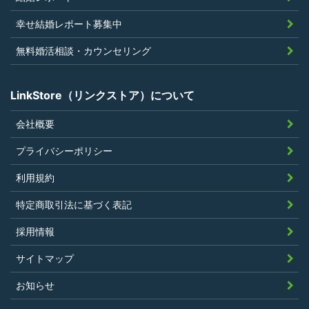
当社の提供するサービスと同一または類
幸せ結婚レポート募集中
似のサービスを提供することを業とする
法人または個人若しくはそれらの従業者
無料婚活相談・カウンセリング
でないこと
LinkStore（リンクストア）について
会社概要
第4条（ポイントの付与）
プライバシーポリシー
利用者は、本規約に違反することなく、
利用規約
LinkStoreを利用することにより、当社が定
特定商取引法に基づく表記
める基準に従ったポイントの付与を受けるこ
とができます。
採用情報
その他、キャンペーンなど当社の判断により
サイトマップ
随時ポイントの付与をすることがあります。
お知らせ