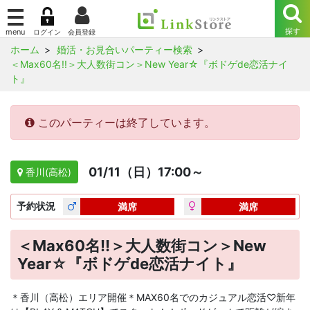
ホーム
婚活・お見合いパーティー検索
＜Max60名!!＞大人数街コン＞New Year☆『ボドゲde恋活ナイ
ト』
このパーティーは終了しています。
01/11（日）17:00～
香川(高松)
予約
状況
満席
満席
＜Max60名!!＞大人数街コン＞New
Year☆『ボドゲde恋活ナイト』
＊香川（高松）エリア開催＊MAX60名でのカジュアル恋活♡新年