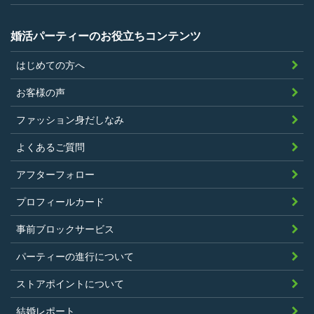
ーは、その条件にあてはまっており且つ
弊社が希望する証明書を持参できるこ
婚活パーティーのお役立ちコンテンツ
と。
はじめての方へ
過去に、当社運営サービスにおいて、不
正行為、ストーカー行為、クレジットカ
お客様の声
ードの不正利用その他問題のある行為を
ファッション身だしなみ
したことがないこと
暴力団等の反社会的勢力の関係者でな
よくあるご質問
く、また、法令違反あるいは公序良俗違
アフターフォロー
反行為等反社会的活動を行ったことがな
プロフィールカード
いこと
当社の独自の裁量によりLinkStoreの運営
事前ブロックサービス
上問題があると判断されたことがないこ
パーティーの進行について
と
過去に会員登録を抹消されたり、利用停
ストアポイントについて
止処分を受けたことがないこと
結婚レポート