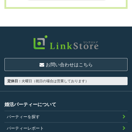
第3条 （利用資格）
利用は次に掲げる条件をいずれも満たす人に
限り、一つでも満たさない人は利用資格がな
いものとします。
結婚または異性との交際を真剣に希望し
ていること
お問い合わせはこちら
18歳以上の独身者であること
男性は収入があること
定休日：
火曜日（祝日の場合は営業しております）
当社の指定する環境でサービスを利用で
きること
当社が企画するパーティープランに設定
婚活パーティーについて
されている年齢条件にあてはまっている
パーティーを探す
こと。
参加条件があり証明書が必要なパーティ
パーティーレポート