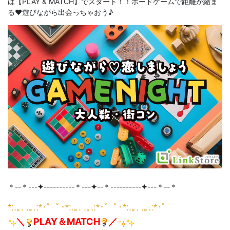
は【PLAY & MATCH】でスタート！！ボードゲームで距離が縮ま
る♥遊びながら出会っちゃおう♪
＊--＊---
✦
----------＊---
✦
--＊----------
✦
---＊--＊
*:.｡. .｡.:*･゜ﾟ･*:.｡. .｡.:*･゜ﾟ･*:.｡. .｡.:*･゜
＼
PLAY＆MATCH
／