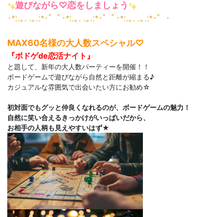
遊びながら♡恋をしましょう
･*:.｡. .｡.:*･゜ﾟ･*:.｡. .｡.:*･゜ﾟ･*:.｡. .｡.:*･゜･
MAX60名様の大人数スペシャル♡
『ボドゲde恋活ナイト』
と題して、新年の大人数パーティーを開催！！
ボードゲームで遊びながら自然と距離が縮まる♪
カジュアルな雰囲気で出会いたい方にお勧め☆
初対面でもグッと仲良くなれるのが、ボードゲームの魅力！
自然に笑い合えるきっかけがいっぱいだから、
お相手の人柄も見えやすいはず★