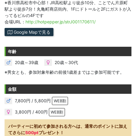
※香川県高松市中心部！JR高松駅より徒歩10分、ことでん片原町
駅より徒歩7分！丸亀町商店街内、1Fにドトールと2Fにガストが入
ってるビルの4Fです
会場URL：
http://hotpepper.jp/strJ001170611/
Google Mapで見る
年齢
20歳～39歳
20歳～30代
※男女とも、参加対象年齢の前後1歳差まではご参加可能です。
金額
7,800円 / 5,800円
WEB割
3,800円 / 400円
WEB割
パーティーに初めて参加される方へは、通常のポイントに加え
てさらに
500pt
プレゼント！