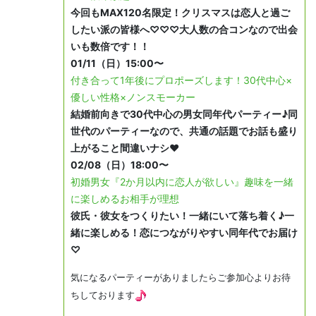
今回もMAX120名限定！クリスマスは恋人と過ご
したい派の皆様へ♡♡♡大人数の合コンなので出会
いも数倍です！！
01/11（日）15:00〜
付き合って1年後にプロポーズします！30代中心×
優しい性格×ノンスモーカー
結婚前向きで30代中心の男女同年代パーティー♪同
世代のパーティーなので、共通の話題でお話も盛り
上がること間違いナシ♥
02/08（日）18:00〜
初婚男女『2か月以内に恋人が欲しい』趣味を一緒
に楽しめるお相手が理想
彼氏・彼女をつくりたい！一緒にいて落ち着く♪一
緒に楽しめる！恋につながりやすい同年代でお届け
♡
気になるパーティーがありましたらご参加心よりお待
ちしております