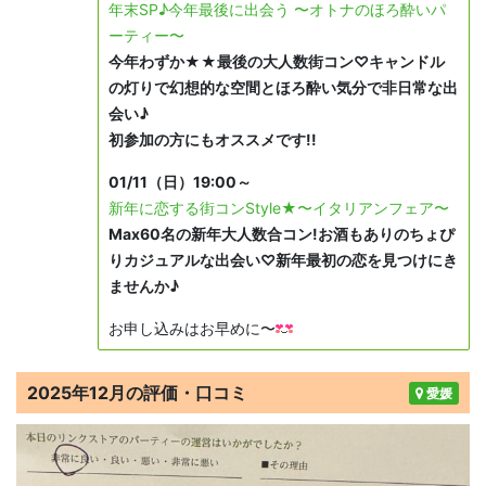
年末SP♪今年最後に出会う 〜オトナのほろ酔いパ
ーティー〜
今年わずか★★最後の大人数街コン♡キャンドル
の灯りで幻想的な空間とほろ酔い気分で非日常な出
会い♪
初参加の方にもオススメです!!
01/11（日）19:00～
新年に恋する街コンStyle★〜イタリアンフェア〜
Max60名の新年大人数合コン!お酒もありのちょぴ
りカジュアルな出会い♡新年最初の恋を見つけにき
ませんか♪
お申し込みはお早めに〜
2025年12月の評価・口コミ
愛媛