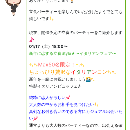
ありがとうございます
立食パーティーを楽しんでいただけたようでとても
嬉しいです
現在、開催予定の立食のパーティーをご紹介します
01/17（土）18:00〜
新年に恋する立食Style★〜イタリアンフェア〜
Max50名限定！
ちょっぴり贅沢な
イ
タ
リ
ア
ン
コン
新年を一緒にお祝いしましょう
特製イタリアンビュッフェ♪
純粋に恋人が欲しい
大人数の中からお相手を見つけたい
真剣なお付き合いのできる方にカジュアル出会いた
い
通常よりも大人数のパーティーなので、出会える確