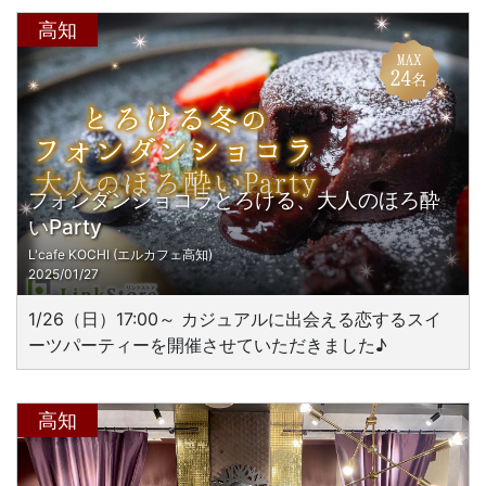
高知
フォンダンショコラとろける、大人のほろ酔
いParty
L'cafe KOCHI (エルカフェ高知)
2025/01/27
1/26（日）17:00～ カジュアルに出会える恋するスイ
ーツパーティーを開催させていただきました♪
高知