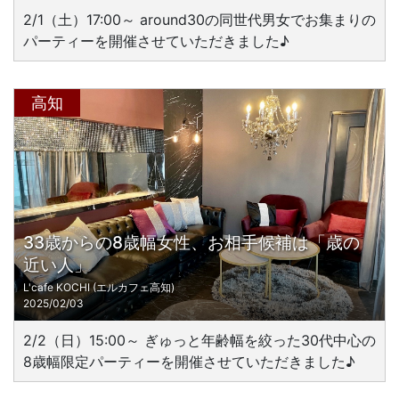
2/1（土）17:00～ around30の同世代男女でお集まりの
パーティーを開催させていただきました♪
高知
33歳からの8歳幅女性、お相手候補は「歳の
近い人」
L'cafe KOCHI (エルカフェ高知)
2025/02/03
2/2（日）15:00～ ぎゅっと年齢幅を絞った30代中心の
8歳幅限定パーティーを開催させていただきました♪