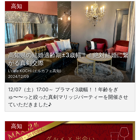
高知
高知県の結婚適齢期±3歳幅！！絶対結婚に繋
がる真剣交際
L'cafe KOCHI (エルカフェ高知)
2024/12/09
12/07（土）17:00～ プラマイ3歳幅！！年齢をぎ
ゅ〜〜っと絞った真剣マリッジパーティーを開催させ
ていただきました♪
高知