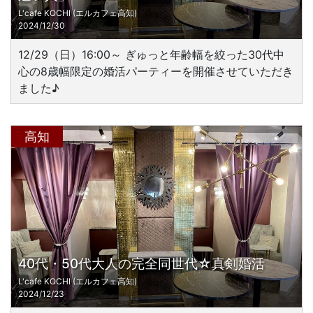
L'cafe KOCHI (エルカフェ高知)
2024/12/30
12/29（日）16:00～ ぎゅっと年齢幅を絞った30代中
心の8歳幅限定の婚活パーティーを開催させていただき
ました♪
高知
40代・50代大人の完全同世代☆真剣婚活
L'cafe KOCHI (エルカフェ高知)
2024/12/23