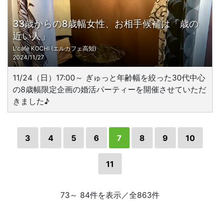
33歳からの8歳幅女性、お相手候補は「歳の
近い人」
L'cafe KOCHI (エルカフェ高知)
2024/11/27
11/24（日）17:00～ ぎゅっと年齢幅を絞った30代中心
の8歳幅限定企画の婚活パーティーを開催させていただ
きました♪
3
4
5
6
7
8
9
10
11
73～ 84件を表示／全863件