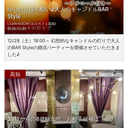
ゆったりほろ酔い♪大人のキャンドルBAR
Style
L'cafe KOCHI (エルカフェ高知)
2024/12/30
12/28（土）18:00～ 幻想的なキャンドルの灯りで大人
のBAR Styleの婚活パーティーを開催させていただきま
した♪
高知
33歳からの8歳幅女性、お相手候補は「歳の
近い人」