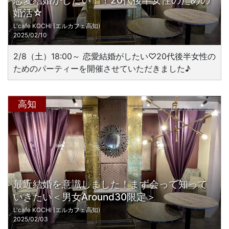
恋愛結婚がしたい！！20代後半女性のための
婚活☆
L'cafe KOCHI (エルカフェ高知)
2025/02/10
2/8（土）18:00～ 恋愛結婚がしたい♡20代後半女性の
ためのパーティーを開催させていただきました♪
高知
最近結婚を意識しました！まず会って知って
いきたい＜男女Around30限定＞
L'cafe KOCHI (エルカフェ高知)
2025/02/03