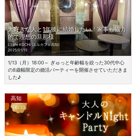
大好きな人と1年後に結婚したい！家事も協力
的で理想の旦那様
L'cafe KOCHI (エルカフェ高知)
2025/01/15
1/13（月）18:00～ ぎゅっと年齢幅を絞った30代中心
の8歳幅限定の婚活パーティーを開催させていただきま
した♪
高知