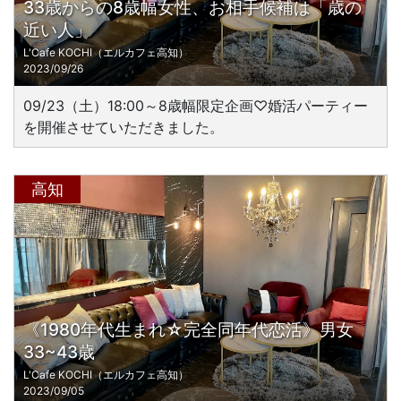
33歳からの8歳幅女性、お相手候補は「歳の
近い人」
L'Cafe KOCHI（エルカフェ高知）
2023/09/26
09/23（土）18:00～8歳幅限定企画♡婚活パーティー
を開催させていただきました。
高知
《1980年代生まれ☆完全同年代恋活》男女
33~43歳
L'Cafe KOCHI（エルカフェ高知）
2023/09/05