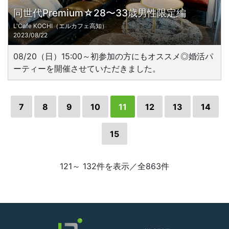
同世代Premium☆28〜33歳男性限定編
L'Cafe KOCHI（エルカフェ高知）
2023/08/22
08/20（日）15:00～初参加の方にもオススメ◎婚活パ
ーティーを開催させていただきました。
7
8
9
10
11
12
13
14
15
121～ 132件を表示／全863件