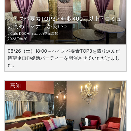
ハイスペ要素TOP3＜年収400万以上・コミュ
力高め・マナーが良い＞
L'Cafe KOCHI（エルカフェ高知）
2023/08/29
08/26（土）18:00～ハイスペ要素TOP3を盛り込んだ
待望企画◎婚活パーティーを開催させていただきまし
た。
高知