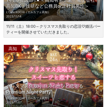
1年以内に婚約★＜高知有名企業・電子会社・
高知BK・技研など公務員or正社員男性＞
L'Cafe KOCHI（エルカフェ高知）
2023/11/14
11/11（土）18:00～クリスマス先取りの恋活♡婚活パー
ティーを開催させていただきました。
高知
クリスマス先取り！スイーツと恋する
Premium Night Party
L'Cafe KOCHI（エルカフェ高知）
2023/11/07