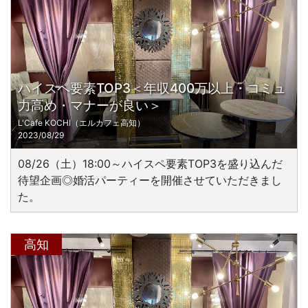
ハイスペ要素TOP3＜年収400万以上・コミュ
力高め・マナーが良い＞
L'Cafe KOCHI（エルカフェ高知）
2023/08/29
08/26（土）18:00～ハイスペ要素TOP3を盛り込んだ
待望企画◎婚活パーティーを開催させていただきまし
た。
高知