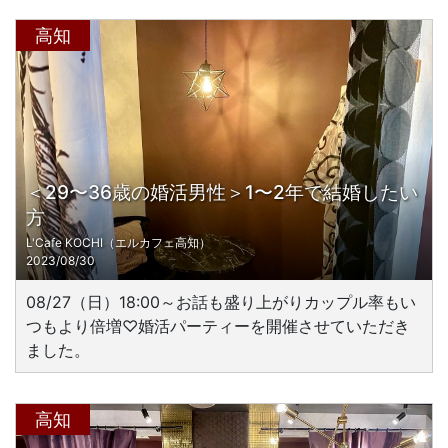
高知
＜29〜36歳の婚活男性＞1〜2年で結婚したい
方
L'Cafe KOCHI（エルカフェ高知）
2023/08/30
08/27（日）18:00～お話も盛り上がりカップル率もい
つもより倍増♡婚活パーティーを開催させていただき
ました。
高知