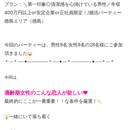
＼第一印象◎清潔感を心掛けている男性／年収
プラン：
400万円以上or安定企業or正社員限定！/
婚活パーティー
徳島
徳島
エリア（
）
今回のパーティーは、男性9名:女性9名の18名様にご参加
頂きました
＊--＊---✦----------＊---✦--＊----------✦---＊--＊
今回
は、
適齢期女性のこんな恋人が欲しい♥
最終的にここが一番重要！！な条件を厳選！
一緒にいて落ち着く