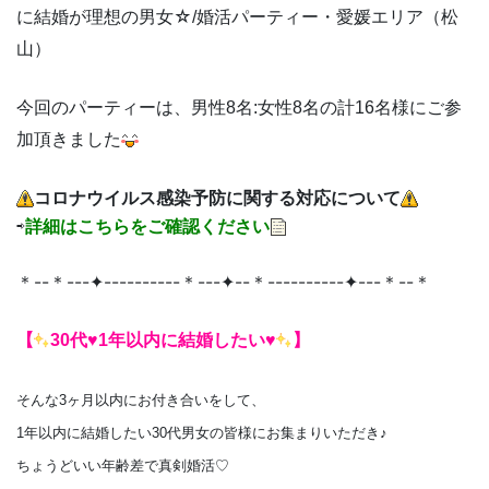
に結婚が理想の男女☆
/婚活パーティー・愛媛エリア（松
山）
今回のパーティーは、男性8名:女性8名の計16名様にご参
加頂きました
コロナウイルス感染予防に関する対応について
⇨
詳細はこちらをご確認ください
＊--＊---✦----------＊---✦--＊----------✦---＊--＊
【
30代♥1年以内に結婚したい♥
】
そんな3ヶ月以内にお付き合いをして、
1年以内に結婚したい30代男女の皆様にお集まりいただき♪
ちょうどいい年齢差で真剣婚活♡