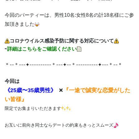
今回のパーティーは、男性10名:女性8名の計18名様にご参
加頂きました
コロナウイルス感染予防に関する対応について
⇨
詳細はこちらをご確認ください
＊--＊---✦----------＊---✦--＊----------✦---＊--＊
今回は
×
『一途で誠実な恋愛がした
《25歳〜35歳男性》
い皆様』
限定でお集まりいただきます
お互いに前向き同士ならデートの約束もきっとスムーズ