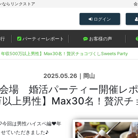
ンならリンクストア
会
ログイン
進行
パーティーレポート
お客様の声
年収500万以上男性】Max30名！贅沢チョコづくしSweets Party
2025.05.26｜岡山
会場 婚活パーティー開催レ
以上男性】Max30名！贅沢チョコづ
する♡今回は男性ハイスペ編♥年
させていただきました♪