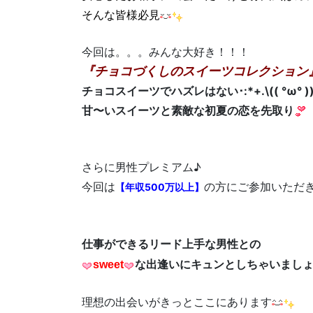
そんな皆様必見
今回は。。。みんな大好き！！！
『チョコづくしのスイーツコレクション
チョコスイーツでハズレはない･:*+.\(( °ω° ))/
甘〜いスイーツと素敵な初夏の恋を先取り
さらに男性プレミアム♪
今回は
の方にご参加いただ
【年収500万以上】
仕事ができるリード上手な男性との
sweet
な出逢いにキュンとしちゃいましょ
理想の出会いがきっとここにあります