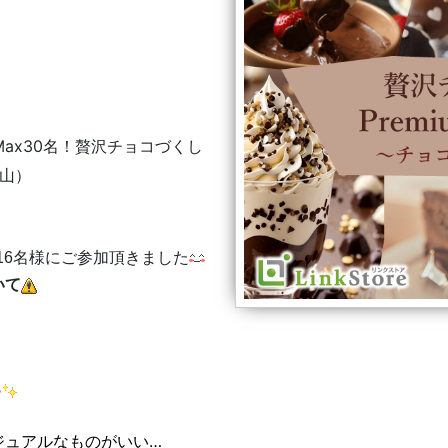
Max30名！贅沢チョコづくし
山
）
16名様にご参加頂きました
いて
ジュアルなものがいい…