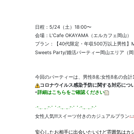
日程：5/24（土）18:00〜
会場：L'Cafe OKAYAMA（エルカフェ岡山）
【40代限定・年収500万以上男性】
プラン：
Sweets Party/
岡山
岡
婚活パーティー
エリア（
今回のパーティーは、男性8名:女性8名の合計
コロナウイルス感染予防に関する対応につ
⇨
詳細はこちらをご確認ください
･*:.｡. .｡.:*･゜ﾟ･*:.｡. .｡.:*･゜ﾟ･*:.｡. .｡.:*･゜
女性人気!!!スイーツ付きのカジュアルプラン
安心したお相手に出会いたいけど雰囲気はカ