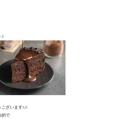
♪
うございます
象的で