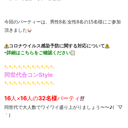
今回のパーティーは、男性8名:女性8名の15名様にご参加
頂きました
コロナウイルス感染予防に関する対応について
⇨
詳細はこちらをご確認ください
同世代合コンStyle
16
人×
16
人の
32名様
パーティ
同世代で大人数でワイワイ盛り上がりましょう〜〜♪( ´▽
｀)