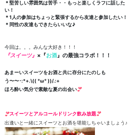
＊堅苦しい雰囲気は苦手・・もっと楽しくラフに話した
い！
＊1人の参加はちょっと緊張するから友達と参加したい！
＊同性の友達もできたらいいな♪
今回は。。。みんな大好き！！！
『スイーツ』
×『
お酒
』の最強コラボ！！！
あまーいスイーツをお酒と共に存分にたのしも
う〜〜･:*+.\(( °ω° ))/.:+
ほろ酔い気分で素敵な夏の出会い
スイーツとアルコールドリンク飲み放題
出逢いと一緒にスイーツとお酒を堪能しちゃいましょう♪