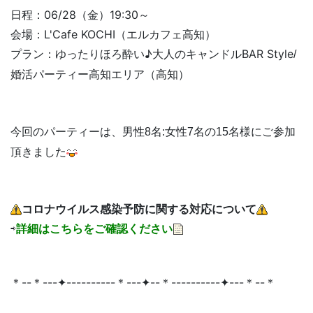
日程：06/28（金）19:30～
会場：L'Cafe KOCHI（エルカフェ高知）
ゆったりほろ酔い♪大人のキャンドルBAR Style
プラン：
/
高知
高知
婚活パーティー
エリア（
）
今回のパーティーは、男性8名:女性7名の15名様にご参加
頂きました
コロナウイルス感染予防に関する対応について
⇨
詳細はこちらをご確認ください
＊--＊---✦----------＊---✦--＊----------✦---＊--＊