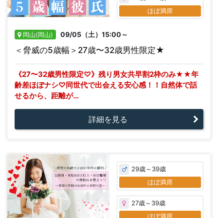
ほぼ満席
09/05（土）15:00～
岡山(岡山)
＜脅威の5歳幅＞27歳〜32歳男性限定★
《27〜32歳男性限定♡》残り男女共早割2枠のみ★★年
齢差ほぼナシ♡同世代で出会える安心感！！自然体で話
せるから、距離が…
詳細を見る
29歳～39歳
ほぼ満席
27歳～39歳
ほぼ満席