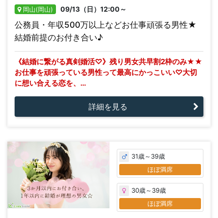
09/13（日）12:00～
岡山(岡山)
公務員・年収500万以上などお仕事頑張る男性★
結婚前提のお付き合い♪
《結婚に繋がる真剣婚活♡》残り男女共早割2枠のみ★★
お仕事を頑張っている男性って最高にかっこいい♡大切
に想い合える恋を、…
詳細を見る
31歳～39歳
ほぼ満席
30歳～39歳
ほぼ満席