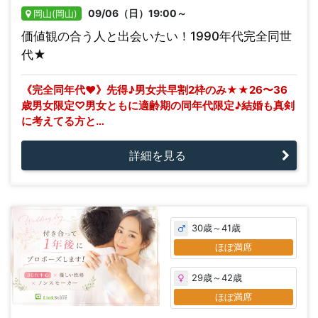
09/06（日）19:00～
岡山(岡山)
価値観の合う人と出会いたい！1990年代完全同世
代★
《完全同年代♥》先得♪男女共早割2枠のみ★★26〜36
歳男女限定♡男女ともに適齢期の同年代限定♪結婚も真剣
に考えてる方と…
詳細を見る
30歳～41歳
ほぼ満席
29歳～42歳
ほぼ満席