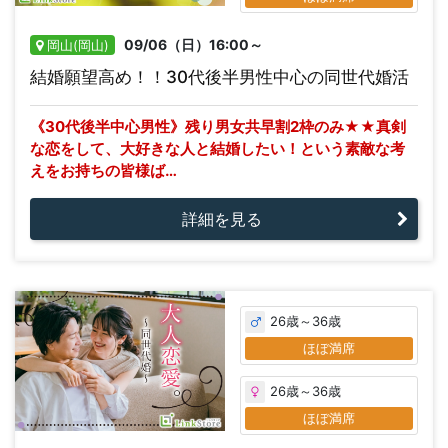
09/06（日）16:00～
岡山(岡山)
結婚願望高め！！30代後半男性中心の同世代婚活
《30代後半中心男性》残り男女共早割2枠のみ★★真剣
な恋をして、大好きな人と結婚したい！という素敵な考
えをお持ちの皆様ば…
詳細を見る
26歳～36歳
ほぼ満席
26歳～36歳
ほぼ満席