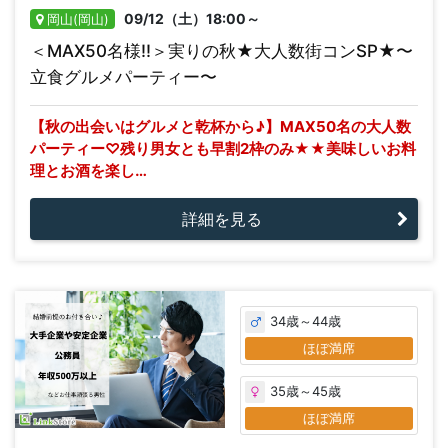
09/12（土）18:00～
岡山(岡山)
＜MAX50名様!!＞実りの秋★大人数街コンSP★〜
立食グルメパーティー〜
【秋の出会いはグルメと乾杯から♪】MAX50名の大人数
パーティー♡残り男女とも早割2枠のみ★★美味しいお料
理とお酒を楽し…
詳細を見る
34歳～44歳
ほぼ満席
35歳～45歳
ほぼ満席