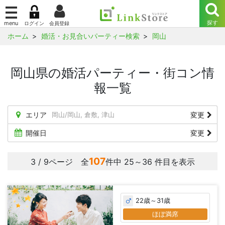
ホーム
婚活・お見合いパーティー検索
岡山
岡山県の婚活パーティー・街コン情
報一覧
エリア
岡山/岡山, 倉敷, 津山
変更
開催日
変更
107
3 / 9ページ 全
件中 25～36 件目を表示
22歳～31歳
ほぼ満席