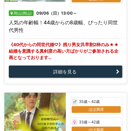
09/06（日）13:00～
岡山(岡山)
人気の年齢幅！44歳からの8歳幅、ぴったり同世
代男性
《40代からの同世代婚♡》残り男女共早割2枠のみ★★
結婚を意識する真剣度の高い方ばかりがご参加される企
画となっております…
詳細を見る
35歳～42歳
ほぼ満席
33歳～42歳
ほぼ満席