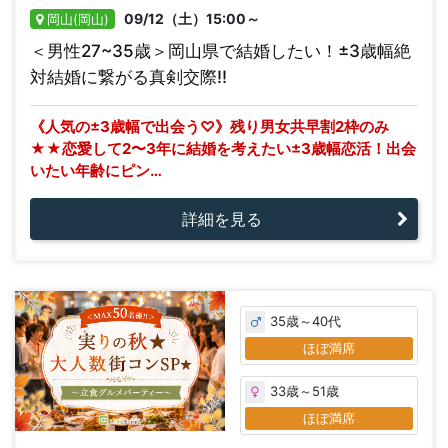
09/12（土）15:00～
岡山(岡山)
＜男性27~35歳＞岡山県で結婚したい！±3歳幅絶
対結婚に繋がる真剣交際!!
《人気の±3歳幅で出会う♡》残り男女共早割2枠のみ
★★恋愛して2〜3年に結婚を考えたい±3歳幅恋活！出会
いたい年齢にピン…
詳細を見る
35歳～40代
ほぼ満席
33歳～51歳
ほぼ満席