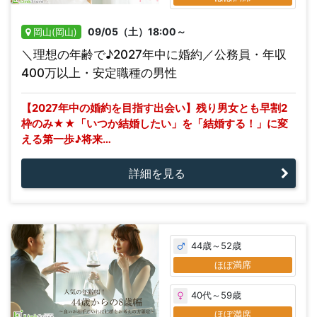
09/05（土）18:00～
岡山(岡山)
＼理想の年齢で♪2027年中に婚約／公務員・年収
400万以上・安定職種の男性
【2027年中の婚約を目指す出会い】残り男女とも早割2
枠のみ★★「いつか結婚したい」を「結婚する！」に変
える第一歩♪将来…
詳細を見る
44歳～52歳
ほぼ満席
40代～59歳
ほぼ満席