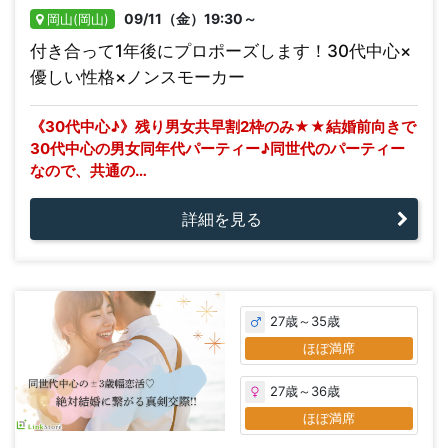
09/11（金）19:30～
岡山(岡山)
付き合って1年後にプロポーズします！30代中心×
優しい性格×ノンスモーカー
《30代中心♪》残り男女共早割2枠のみ★★結婚前向きで
30代中心の男女同年代パーティー♪同世代のパーティー
なので、共通の…
詳細を見る
27歳～35歳
ほぼ満席
27歳～36歳
ほぼ満席