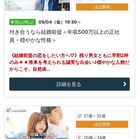
ほぼ満席
09/04（金）19:30～
岡山(岡山)
付き合うなら結婚前提＜年収500万以上の正社
員・穏やかな性格＞
《結婚前提の恋をしたい方へ♡》残り男女ともに早割2枠
のみ★★将来を考えられる誠実な出会い♪穏やかな人柄だ
からこそ、自然体…
詳細を見る
27歳～32歳
ほぼ満席
20歳～34歳