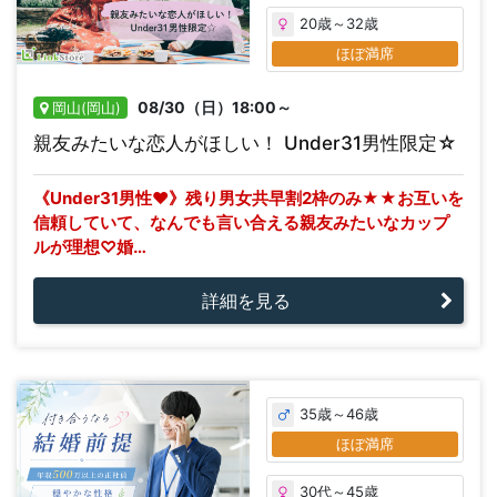
20歳～32歳
ほぼ満席
08/30（日）18:00～
岡山(岡山)
親友みたいな恋人がほしい！ Under31男性限定☆
《Under31男性♥》残り男女共早割2枠のみ★★お互いを
信頼していて、なんでも言い合える親友みたいなカップ
ルが理想♡婚…
詳細を見る
35歳～46歳
ほぼ満席
30代～45歳