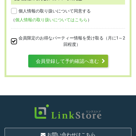
第2条 （適用範囲）
個人情報の取り扱いについて同意する
（
個人情報の取り扱いについてはこちら
）
本規約は、すべての会員に適用され、登録手
続時および登録後にお守りいただく規約とな
会員限定のお得なパーティー情報を受け取る（月に1～2
ります。
回程度）
会員登録して予約確認へ進む
第3条 （利用資格）
利用は次に掲げる条件をいずれも満たす人に
限り、一つでも満たさない人は利用資格がな
いものとします。
結婚または異性との交際を真剣に希望し
ていること
お問い合わせはこちら