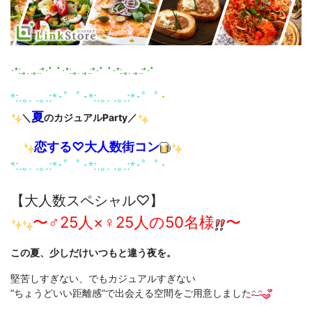
･*:.｡. .｡.:*･゜ﾟ･*:.｡. .｡.:*･゜ﾟ･*:.｡. .｡.:*･゜
*:.｡. .｡.:*･゜ﾟ･*:.｡. .｡.:*･゜ﾟ
･
夏
＼
のカジュアルParty／
恋する♡大人数街コン
*:.｡. .｡.:*･゜ﾟ･*:.｡. .｡.:*･゜ﾟ･
【大人数スペシャル♡】
〜♂25人×♀25人の50名様
〜
この夏、少しだけいつもと違う夜を。
堅苦しすぎない、でもカジュアルすぎない
“ちょうどいい距離感”で出会える空間をご用意しました