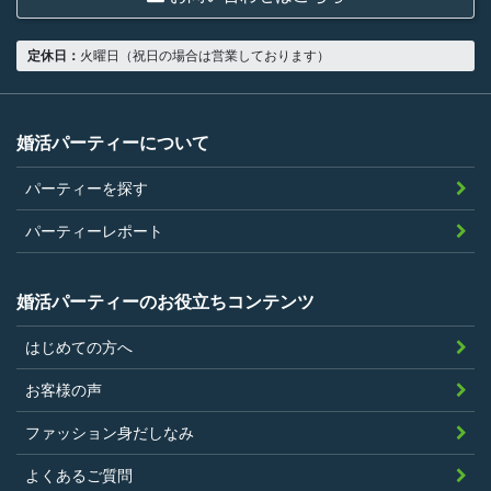
18歳以上の独身者であること
男性は収入があること
定休日：
火曜日（祝日の場合は営業しております）
当社の指定する環境でサービスを利用で
きること
当社が企画するパーティープランに設定
婚活パーティーについて
されている年齢条件にあてはまっている
パーティーを探す
こと。
参加条件があり証明書が必要なパーティ
パーティーレポート
ーは、その条件にあてはまっており且つ
弊社が希望する証明書を持参できるこ
婚活パーティーのお役立ちコンテンツ
と。
はじめての方へ
過去に、当社運営サービスにおいて、不
正行為、ストーカー行為、クレジットカ
お客様の声
ードの不正利用その他問題のある行為を
ファッション身だしなみ
したことがないこと
暴力団等の反社会的勢力の関係者でな
よくあるご質問