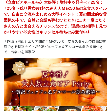
《立食ビアホール⭐︎⭐︎》大好評！増枠中♡只今＜♂25名：
♀25名＞残り男女共1枠のみ★★Max50名の立食スタイル
で、自由に交流を楽しめる大型イベント！夏の開放的な雰
囲気の中で、自然と会話も弾むひとときに…★一度にたく
さんの方と出会えるチャンスなので、理想のお相手も見つ
かりやすい♡女性はキャンセル待ちのみ受付中♪
＊岡山（岡山）エリア開催＊MAX50名！立食スタイルで自由に交
流できる特別ナイト♪特製ビュッフェ＆アルコール飲み放題付き
で、出会いを満喫♡