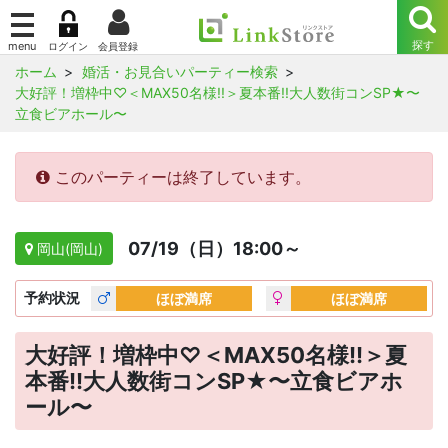
ホーム
婚活・お見合いパーティー検索
大好評！増枠中♡＜MAX50名様!!＞夏本番!!大人数街コンSP★〜
立食ビアホール〜
このパーティーは終了しています。
07/19（日）18:00～
岡山(岡山)
予約
状況
ほぼ満席
ほぼ満席
大好評！増枠中♡＜MAX50名様!!＞夏
本番!!大人数街コンSP★〜立食ビアホ
ール〜