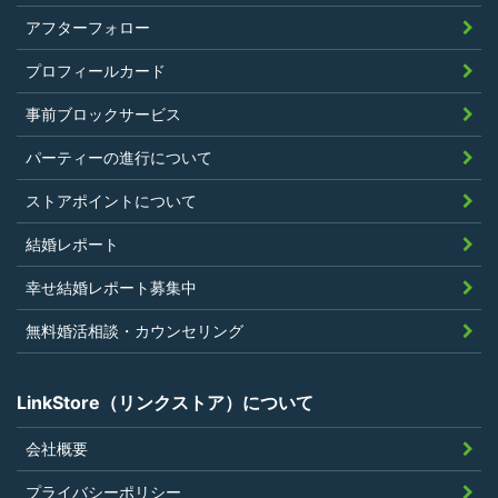
く、また、法令違反あるいは公序良俗違
アフターフォロー
反行為等反社会的活動を行ったことがな
プロフィールカード
いこと
当社の独自の裁量によりLinkStoreの運営
事前ブロックサービス
上問題があると判断されたことがないこ
パーティーの進行について
と
過去に会員登録を抹消されたり、利用停
ストアポイントについて
止処分を受けたことがないこと
結婚レポート
当社の提供するサービスと同一または類
幸せ結婚レポート募集中
似のサービスを提供することを業とする
法人または個人若しくはそれらの従業者
無料婚活相談・カウンセリング
でないこと
LinkStore（リンクストア）について
会社概要
第4条（ポイントの付与）
プライバシーポリシー