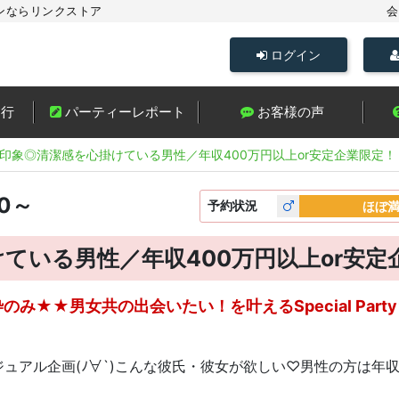
ンならリンクストア
会
ログイン
進行
パーティーレポート
お客様の声
印象◎清潔感を心掛けている男性／年収400万円以上or安定企業限定！
00～
予約
状況
ほぼ
ている男性／年収400万円以上or安定
み★★男女共の出会いたい！を叶えるSpecial Par
アル企画(ﾉ∀`)こんな彼氏・彼女が欲しい♡男性の方は年収