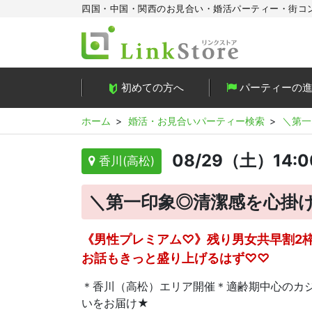
四国・中国・関西のお見合い・婚活パーティー・街コ
初めての方へ
パーティーの
ホーム
婚活・お見合いパーティー検索
＼第一
08/29（土）14:
香川(高松)
＼第一印象◎清潔感を心掛け
《男性プレミアム♡》残り男女共早割2枠の
お話もきっと盛り上げるはず♡♡
＊香川（高松）エリア開催＊適齢期中心のカジュ
いをお届け★