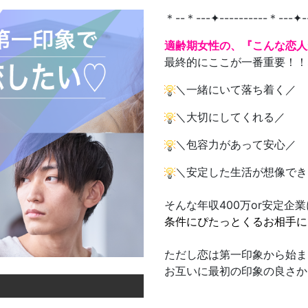
＊--＊---✦----------＊---✦-
適齢期女性の、『こんな恋人
最終的にここが一番重要！！
＼一緒にいて落ち着く／
＼大切にしてくれる／
＼包容力があって安心／
＼安定した生活が想像でき
そんな年収400万or安定企
条件にぴたっとくるお相手に
ただし恋は第一印象から始ま
お互いに最初の印象の良さか