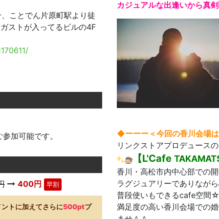
カジュアルな出逢いから真剣
分、ことでん片原町駅より徒
にガストが入ってるビルの4F
1170611/
◆ーーー＜今回の香川会場は
ご参加可能です。
リンクストアプロデュースの
【L'Cafe
TAKAMAT
香川・高松市内中心部での開
ラグジュアリーでありながら
円
400円
早割
普段使いもできるcafe空
満足度の高い香川会場での婚
イントに加えてさらに
500pt
プ
ませ＾＾