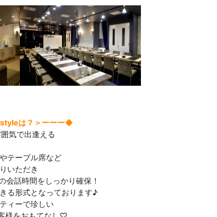
tyleは？＞ーーー◆
な雰囲気で出逢える
やテーブル席など
りいただき
1の会話時間をしっかり確保！
きる形式となっております♪
ティーで珍しい
客様をおもてなし♡