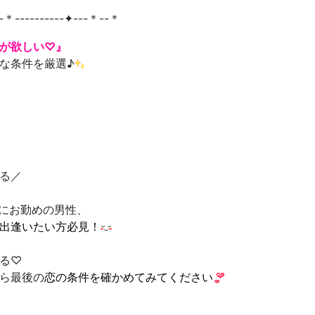
-＊----------✦---＊--＊
が欲しい♡』
な条件を厳選♪
る／
業にお勤めの男性、
出逢いたい方必見！
る♡
ら最後の
恋の条件を確かめてみてください