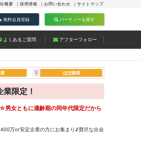
社概要
採用情報
お問い合わせ
サイトマップ
無料会員登録
パーティーを探す
よくあるご質問
アフターフォロー
満席
ほぼ満席
企業限定！
ty☆男女ともに適齢期の同年代限定だから
400万or安定企業の方にお集まり♪贅沢な出会