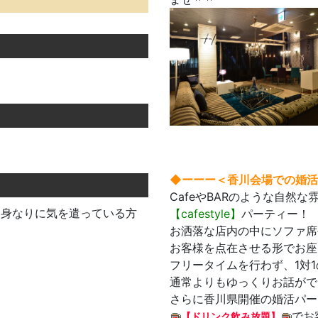
◆ーーー＜香川会場での婚活s
CafeやBARのような自然
、身なりに気を遣っている方
【
cafestyle】
パーティー！
お洒落な店内の中にソファ席
お客様を点在させる形でお座
フリータイムを行わず、1対
通常よりもゆっくりお話がで
さらに香川県開催の婚活パー
でお
【ドリンク飲み放題】