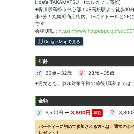
L'cafe TAKAMATSU (エルカフェ高松)
※香川県高松市中心部！JR高松駅より徒歩10
歩7分！丸亀町商店街内、1Fにドトールと2F
です
会場URL：
https://www.hotpepper.jp/strJ00
Google Mapで見る
年齢
25歳～32歳
23歳～35歳
※男女とも、参加対象年齢の前後1歳差までは
金額
6,500円
3,800円
3,800
早割
パーティーに初めて参加される方へは、通常のポ
レゼント！