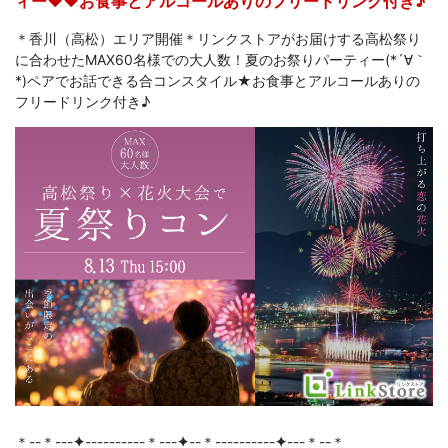
ィー♥♥お食事とアルコールありのフリードリンク付き♪
＊香川（高松）エリア開催＊リンクストアがお届けする高松祭り
に合わせたMAX60名様での大人数！夏のお祭りパーティー(*´∀｀
*)ペアでお話できる合コンスタイル★お食事とアルコールありの
フリードリンク付き♪
＊--＊---
✦
----------＊---
✦
--＊----------
✦
---＊--＊