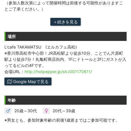
（参加人数次第によって開催時間は前後する可能性がありますこ
とご了承ください。）
＋続きを見る
場所
L'cafe TAKAMATSU (エルカフェ高松)
※香川県高松市中心部！JR高松駅より徒歩10分、ことでん片原町
駅より徒歩7分！丸亀町商店街内、1Fにドトールと2Fにガストが入
ってるビルの4Fです。
会場URL：
http://hotpepper.jp/strJ001170611/
Google Mapで見る
年齢
20歳～30代
20代～39歳
※男女とも、参加対象年齢の前後1歳差まではご参加可能です。