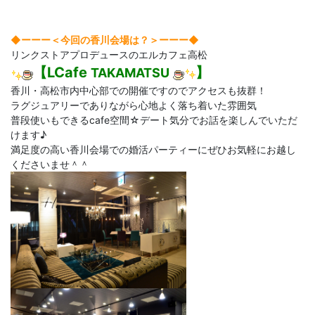
◆ーーー＜今回の香川会場は？＞
ーーー◆
リンクストアプロデュースのエルカフェ高松
【LCafe
】
TAKAMATSU
香川・高松市内中心部での開催ですのでアクセスも抜群！
ラグジュアリーでありながら心地よく落ち着いた雰囲気
普段使いもできるcafe空間☆デート気分でお話を楽しんでいただ
けます♪
満足度の高い香川会場での婚活パーティーにぜひお気軽にお越し
くださいませ＾＾