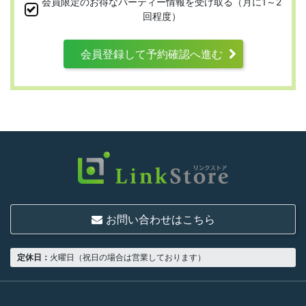
会員限定のお得なパーティー情報を受け取る（月に1～2
ります。
回程度）
会員登録して予約確認へ進む
第3条 （利用資格）
利用は次に掲げる条件をいずれも満たす人に
限り、一つでも満たさない人は利用資格がな
いものとします。
結婚または異性との交際を真剣に希望し
ていること
お問い合わせはこちら
18歳以上の独身者であること
男性は収入があること
定休日：
火曜日（祝日の場合は営業しております）
当社の指定する環境でサービスを利用で
きること