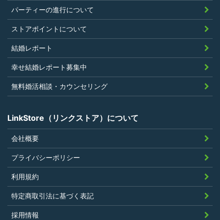
上問題があると判断されたことがないこ
パーティーの進行について
と
過去に会員登録を抹消されたり、利用停
ストアポイントについて
止処分を受けたことがないこと
結婚レポート
当社の提供するサービスと同一または類
幸せ結婚レポート募集中
似のサービスを提供することを業とする
法人または個人若しくはそれらの従業者
無料婚活相談・カウンセリング
でないこと
LinkStore（リンクストア）について
会社概要
第4条（ポイントの付与）
プライバシーポリシー
利用者は、本規約に違反することなく、
利用規約
LinkStoreを利用することにより、当社が定
特定商取引法に基づく表記
める基準に従ったポイントの付与を受けるこ
とができます。
採用情報