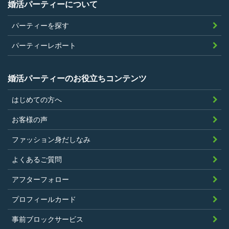
当社が企画するパーティープランに設定
婚活パーティーについて
されている年齢条件にあてはまっている
パーティーを探す
こと。
参加条件があり証明書が必要なパーティ
パーティーレポート
ーは、その条件にあてはまっており且つ
弊社が希望する証明書を持参できるこ
婚活パーティーのお役立ちコンテンツ
と。
はじめての方へ
過去に、当社運営サービスにおいて、不
正行為、ストーカー行為、クレジットカ
お客様の声
ードの不正利用その他問題のある行為を
ファッション身だしなみ
したことがないこと
暴力団等の反社会的勢力の関係者でな
よくあるご質問
く、また、法令違反あるいは公序良俗違
アフターフォロー
反行為等反社会的活動を行ったことがな
プロフィールカード
いこと
当社の独自の裁量によりLinkStoreの運営
事前ブロックサービス