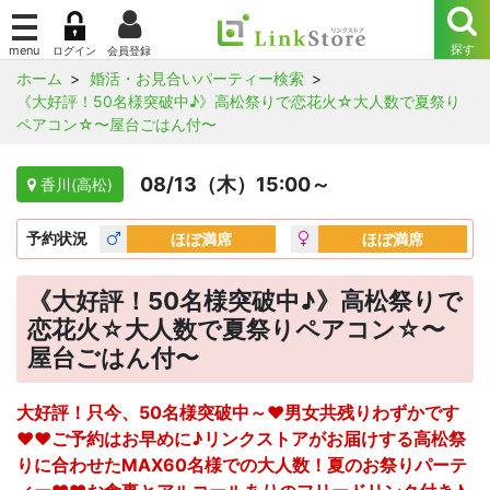
ホーム
婚活・お見合いパーティー検索
《大好評！50名様突破中♪》高松祭りで恋花火☆大人数で夏祭り
ペアコン☆〜屋台ごはん付〜
08/13（木）15:00～
香川(高松)
予約
状況
ほぼ満席
ほぼ満席
《大好評！50名様突破中♪》高松祭りで
恋花火☆大人数で夏祭りペアコン☆〜
屋台ごはん付〜
大好評！只今、50名様突破中～♥男女共残りわずかです
♥♥ご予約はお早めに♪リンクストアがお届けする高松祭
りに合わせたMAX60名様での大人数！夏のお祭りパーテ