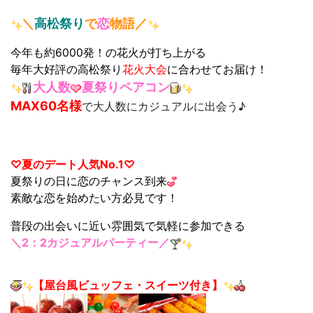
＼
高松祭り
で
恋
物語／
今年も約6000発！の花火が打ち上がる
毎年大好評の高松祭り
花火大会
に合わせてお届け！
大人数
夏祭り
ペアコン
MAX60名様
で大人数にカジュアルに出会う♪
♡夏のデート人気No.1
♡
夏祭りの日に恋のチャンス到来
素敵な恋を始めたい方必見です！
普段の出会いに近い雰囲気で気軽に参加できる
＼2：2カジュアルパーティー／
【屋台風ビュッフェ・スイーツ付き】