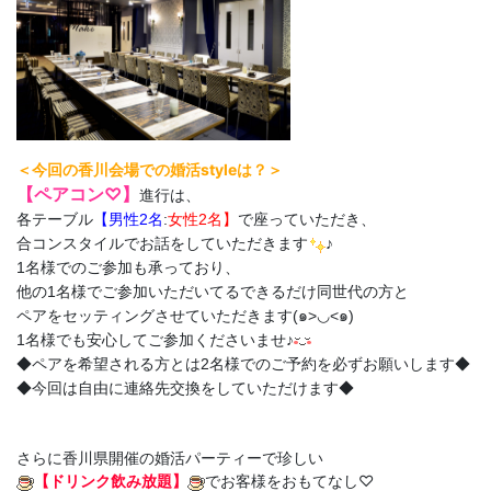
＜今回の香川会場での婚活styleは？＞
【ペアコン♡】
進行は、
各テーブル
【男性2名
:
女性2名】
で座っていただき、
合コンスタイルでお話をしていただきます
♪
1名様でのご参加も承っており、
他の1名様でご参加いただいてるできるだけ同世代の方と
ペアをセッティングさせていただきます(๑>◡<๑)
1名様でも安心してご参加くださいませ♪
◆ペアを希望される方とは2名様でのご予約を必ずお願いします◆
◆今回は自由に連絡先交換をしていただけます◆
さらに香川県開催の婚活パーティーで珍しい
【ドリンク飲み放題】
でお客様をおもてなし♡