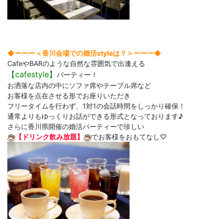
◆ーーー＜香川会場での婚活styleは？＞ーーー◆
CafeやBARのような自然な雰囲気で出逢える
【
cafestyle】
パーティー！
お洒落な店内の中にソファ席やテーブル席など
お客様を点在させる形でお座りいただき
フリータイムを行わず、1対1の会話時間をしっかり確保！
通常よりもゆっくりお話ができる形式となっております♪
さらに香川県開催の婚活パーティーで珍しい
【ドリンク飲み放題】
でお客様をおもてなし♡