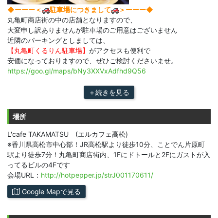
◆ーーー＜
駐車場につきまして
＞ーーー◆
丸亀町商店街の中の店舗となりますので、
大変申し訳ありませんが駐車場のご用意はございません
近隣のパーキングとしましては、
【丸亀町くるりん駐車場】
がアクセスも便利で
安価になっておりますので、ぜひご検討くださいませ。
https://goo.gl/maps/bNy3XXVxAdfhd9Q56
＋続きを見る
場所
L'cafe TAKAMATSU (エルカフェ高松)
※香川県高松市中心部！JR高松駅より徒歩10分、ことでん片原町
駅より徒歩7分！丸亀町商店街内、1Fにドトールと2Fにガストが入
ってるビルの4Fです
会場URL：
http://hotpepper.jp/strJ001170611/
Google Mapで見る