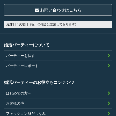
ていること
お問い合わせはこちら
18歳以上の独身者であること
男性は収入があること
定休日：
火曜日（祝日の場合は営業しております）
当社の指定する環境でサービスを利用で
きること
当社が企画するパーティープランに設定
婚活パーティーについて
されている年齢条件にあてはまっている
パーティーを探す
こと。
参加条件があり証明書が必要なパーティ
パーティーレポート
ーは、その条件にあてはまっており且つ
弊社が希望する証明書を持参できるこ
婚活パーティーのお役立ちコンテンツ
と。
はじめての方へ
過去に、当社運営サービスにおいて、不
正行為、ストーカー行為、クレジットカ
お客様の声
ードの不正利用その他問題のある行為を
ファッション身だしなみ
したことがないこと