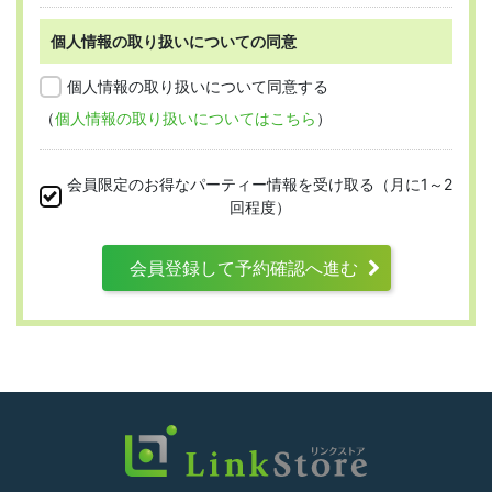
個人情報の取り扱いについての同意
第2条 （適用範囲）
個人情報の取り扱いについて同意する
（
個人情報の取り扱いについてはこちら
）
本規約は、すべての会員に適用され、登録手
続時および登録後にお守りいただく規約とな
会員限定のお得なパーティー情報を受け取る（月に1～2
ります。
回程度）
会員登録して予約確認へ進む
第3条 （利用資格）
利用は次に掲げる条件をいずれも満たす人に
限り、一つでも満たさない人は利用資格がな
いものとします。
結婚または異性との交際を真剣に希望し