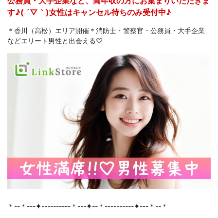
公務員・大手企業など、高年収の方にお集まりいただきま
す♪( ´▽｀)女性はキャンセル待ちのみ受付中♪
＊香川（高松）エリア開催＊消防士・警察官・公務員・大手企業
などエリート男性と出会える♡
＊--＊---
✦
----------＊---
✦
--＊----------
✦
---＊--＊