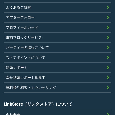
暴力団等の反社会的勢力の関係者でな
よくあるご質問
く、また、法令違反あるいは公序良俗違
アフターフォロー
反行為等反社会的活動を行ったことがな
プロフィールカード
いこと
当社の独自の裁量によりLinkStoreの運営
事前ブロックサービス
上問題があると判断されたことがないこ
パーティーの進行について
と
過去に会員登録を抹消されたり、利用停
ストアポイントについて
止処分を受けたことがないこと
結婚レポート
当社の提供するサービスと同一または類
幸せ結婚レポート募集中
似のサービスを提供することを業とする
法人または個人若しくはそれらの従業者
無料婚活相談・カウンセリング
でないこと
LinkStore（リンクストア）について
会社概要