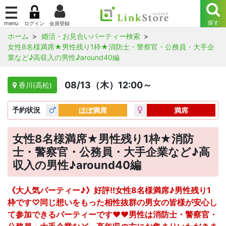
ホーム
婚活・お見合いパーティー検索
女性8名様満席★男性残り1枠★消防士・警察官・公務員・大手企
業など♪高収入の男性♪around40編
08/13（木）12:00～
香川(高松)
予約
状況
ほぼ満席
満席
女性8名様満席★男性残り1枠★消防
士・警察官・公務員・大手企業など♪高
収入の男性♪around40編
《大人気パーティー♪》好評!!女性8名様満席♪男性残り1
枠です♡同じ想いをもった相性抜群の男女の皆様が安心し
て参加できるパーティーです♥♥男性は消防士・警察官・