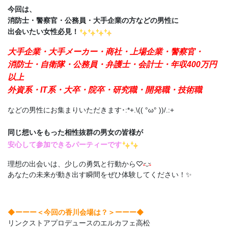
今回は、
消防士・警察官・公務員・大手企業の方などの男性に
出会いたい女性必見！
大手企業・大手メーカー・商社・上場企業・警察官・
消防士・自衛隊・公務員・弁護士・会計士・年収400万円
以上
外資系・IT系・大卒・院卒・研究職・開発職・技術職
などの男性にお集まりいただきます･:*+.\(( °ω° ))/.:+
同じ想いをもった相性抜群の男女の皆様が
安心して参加できるパーティーです
理想の出会いは、少しの勇気と行動から♡
あなたの未来が動き出す瞬間をぜひ体験してください！✨
◆ーーー＜今回の香川会場は？＞
ーーー◆
リンクストアプロデュースのエルカフェ高松