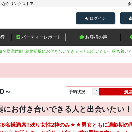
ンならリンクストア
会
ログイン
進行
パーティーレポート
お客様の声
8名様満席!!》結婚前提にお付き合いできる人と出会いたい！落ち着い
00～
予約
状況
満
前提にお付き合いできる人と出会いたい
性8名様満席!!残り女性2枠のみ★★男女ともに適齢期