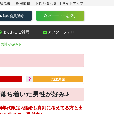
社概要
採用情報
お問い合わせ
サイトマップ
無料会員登録
パーティーを探す
よくあるご質問
アフターフォロー
た男性が好み♪
席
ほぼ満席
！落ち着いた男性が好み♪
の同年代限定♪結婚も真剣に考えてる方と出