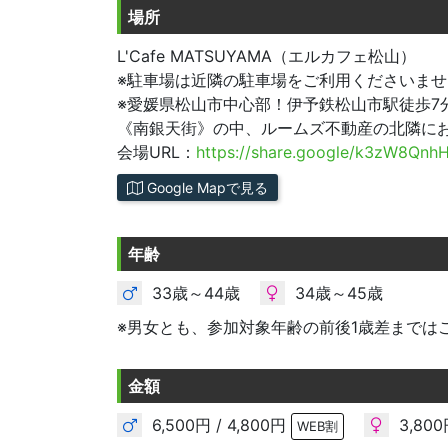
場所
L'Cafe MATSUYAMA（エルカフェ松山）
※駐車場は近隣の駐車場をご利用くださいませ
※愛媛県松山市中心部！伊予鉄松山市駅徒歩7
《南銀天街》の中、ルームズ不動産の北隣に
会場URL：
https://share.google/k3zW8Qn
Google Mapで見る
年齢
33歳～44歳
34歳～45歳
※男女とも、参加対象年齢の前後1歳差までは
金額
6,500円 / 4,800円
3,800
WEB割