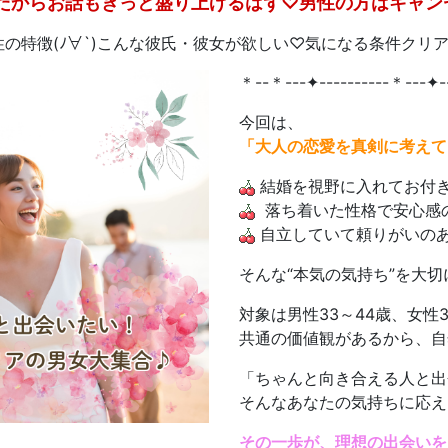
だからお話もきっと盛り上げるはず♡男性の方はキャン
の特徴(ﾉ∀`)こんな彼氏・彼女が欲しい♡気になる条件クリ
＊--＊---✦----------＊---✦-
今回は、
「大人の恋愛を真剣に考えて
結婚を視野に入れてお付
​ 落ち着いた性格で安心
​ 自立していて頼りがいの
そんな“本気の気持ち”を大
対象は男性33～44歳、女性
共通の価値観があるから、自
「ちゃんと向き合える人と出
そんなあなたの気持ちに応え
その一歩が、理想の出会いを