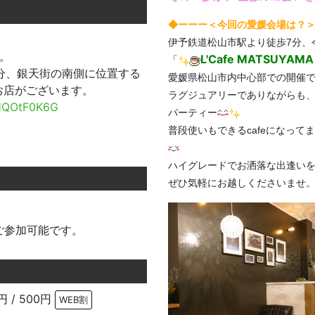
◆ーーー＜今回の愛媛
会場は？
伊予鉄道松山市駅より徒歩7分、
。
L'Cafe MATSUYAMA
「
分、銀天街の南側に位置する
愛媛県松山市内中心部での開催
お店がございます。
ラグジュアリーでありながらも
hHQOtF0K6G
パーティー
普段使いもできるcafeになっ
ハイグレードでお洒落な出逢い
ぜひ気軽にお越しくださいませ
ご参加可能です。
円 / 500円
WEB割