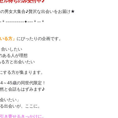
セル待ちのみ受付中♪
アの男女大集合♪贅沢な出会いをお届け★
-＊----------✦---＊--＊
いる方」
にぴったりの企画です。
き合いしたい
感のある人が理想
ある方と出会いたい
切にする方が集まります。
34～45歳の同世代限定！
然と会話もはずみます♪
会いたい」
る出会いが、ここに。
引き寄せるきっかけに。