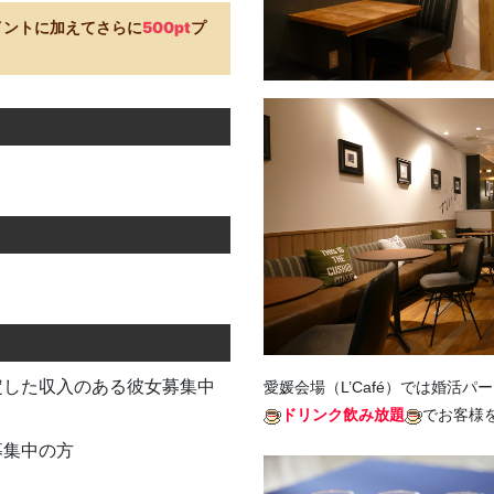
イントに加えてさらに
500pt
プ
定した収入のある彼女募集中
愛媛会場（L’Café）では婚活パ
ドリンク飲み放題
でお客様
募集中の方