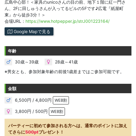
広島中心部！＜家具のunicoさんの目の前、地下１階に紅一門さ
ん、2Fに田しゅうさんが入ってるビルの5Fです♪広電『紙屋町
東』から徒歩3分！＞
会場URL：
https://www.hotpepper.jp/strJ001223164/
Google Mapで見る
年齢
30歳～39歳
28歳～41歳
※男女とも、参加対象年齢の前後1歳差まではご参加可能です。
金額
6,500円 / 4,800円
WEB割
3,800円 / 500円
WEB割
パーティーに初めて参加される方へは、通常のポイントに加え
てさらに
500pt
プレゼント！