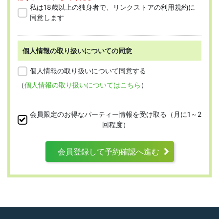
「会員」とは、本規約に従って会員登録
私は18歳以上の独身者で、リンクストアの利用規約に
をした人を指します。
同意します
個人情報の取り扱いについての同意
第2条 （適用範囲）
個人情報の取り扱いについて同意する
（
個人情報の取り扱いについてはこちら
）
本規約は、すべての会員に適用され、登録手
続時および登録後にお守りいただく規約とな
会員限定のお得なパーティー情報を受け取る（月に1～2
ります。
回程度）
会員登録して予約確認へ進む
第3条 （利用資格）
利用は次に掲げる条件をいずれも満たす人に
限り、一つでも満たさない人は利用資格がな