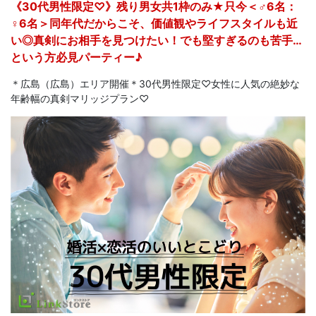
《30代男性限定♡》残り男女共1枠のみ★只今＜♂6名：
♀6名＞同年代だからこそ、価値観やライフスタイルも近
い◎真剣にお相手を見つけたい！でも堅すぎるのも苦手…
という方必見パーティー♪
＊広島（広島）エリア開催＊30代男性限定♡女性に人気の絶妙な
年齢幅の真剣マリッジプラン♡