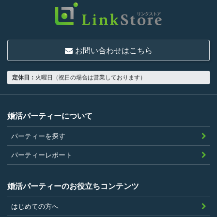
いものとします。
結婚または異性との交際を真剣に希望し
ていること
お問い合わせはこちら
18歳以上の独身者であること
男性は収入があること
定休日：
火曜日（祝日の場合は営業しております）
当社の指定する環境でサービスを利用で
きること
当社が企画するパーティープランに設定
婚活パーティーについて
されている年齢条件にあてはまっている
パーティーを探す
こと。
参加条件があり証明書が必要なパーティ
パーティーレポート
ーは、その条件にあてはまっており且つ
弊社が希望する証明書を持参できるこ
婚活パーティーのお役立ちコンテンツ
と。
はじめての方へ
過去に、当社運営サービスにおいて、不