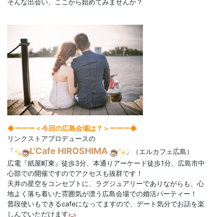
そんな出会い、ここから始めてみませんか？
◆ーーー＜今回の広島会場は？＞
ーーー◆
リンクストアプロデュースの
L'Cafe HIROSHIMA
「
」（エルカフェ広島）
広電『紙屋町東』徒歩3分、本通りアーケード徒歩1分、広島市中
心部での開催ですのでアクセスも抜群です！
天井の星空をコンセプトに、ラグジュアリーでありながらも、心
地よく落ち着いた雰囲気が漂う広島会場での婚活パーティー！
普段使いもできるcafeになってますので、デート気分でお話を楽
しんでいただけます