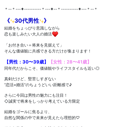
＊--＊---
✦
----------＊---
✦
--＊----------
✦
---＊--＊
《
30代男性
》
結婚をちょっぴり意識しながら
恋も楽しみたい大人の婚活
「お付き合い＝将来を見据えて」
そんな価値観に共感できる方だけが集まります！
【男性：30〜39歳】
【女性：28〜41歳】
同年代だからこそ、価値観やライフスタイルも近い◎
真剣だけど、堅苦しすぎない
“恋活×婚活”のちょうどいい距離感で♪
さらに今回は男性の魅力にも注目！
◇誠実で将来をしっかり考えている方限定
結婚をゴールに焦るより、
自然な関係の中で未来が見えたら理想的♡