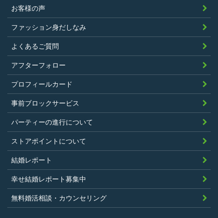
正行為、ストーカー行為、クレジットカ
お客様の声
ードの不正利用その他問題のある行為を
ファッション身だしなみ
したことがないこと
暴力団等の反社会的勢力の関係者でな
よくあるご質問
く、また、法令違反あるいは公序良俗違
アフターフォロー
反行為等反社会的活動を行ったことがな
プロフィールカード
いこと
当社の独自の裁量によりLinkStoreの運営
事前ブロックサービス
上問題があると判断されたことがないこ
パーティーの進行について
と
過去に会員登録を抹消されたり、利用停
ストアポイントについて
止処分を受けたことがないこと
結婚レポート
当社の提供するサービスと同一または類
幸せ結婚レポート募集中
似のサービスを提供することを業とする
法人または個人若しくはそれらの従業者
無料婚活相談・カウンセリング
でないこと