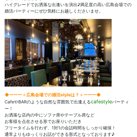
ハイグレードでお洒落な出逢いを演出♪満足度の高い広島会場での
婚活パーティーにぜひ気軽にお越しくださいませ。
◆ーーー＜広島会場での婚活styleは？＞ーーー◆
cafestyle
CafeやBARのような自然な雰囲気で出逢える
パーティ
ー！
お洒落な店内の中にソファ席やテーブル席など
お客様を点在させる形でお座りいただき
フリータイムを行わず、1対1の会話時間をしっかり確保！
通常よりもゆっくりお話ができる形式となっております♪