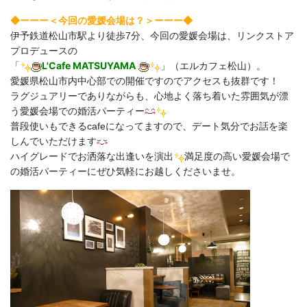
◆ーーー＜今回の愛媛
会場は？＞ーーー◆
伊予鉄道松山市駅より徒歩7分、今回の愛媛会場は、リンクストア
プロデュースの
L'Cafe MATSUYAMA
「
」（エルカフェ松山）。
愛媛県松山市内中心部での開催ですのでアクセスも抜群です！
ラグジュアリーでありながらも、心地よく落ち着いた雰囲気が漂
う愛媛会場での婚活パーティー
普段使いもできるcafeになってますので、デート気分でお話を楽
しんでいただけます
ハイグレードでお洒落な出逢いを演出
満足度の高い愛媛会場で
の婚活パーティーにぜひ気軽にお越しくださいませ。