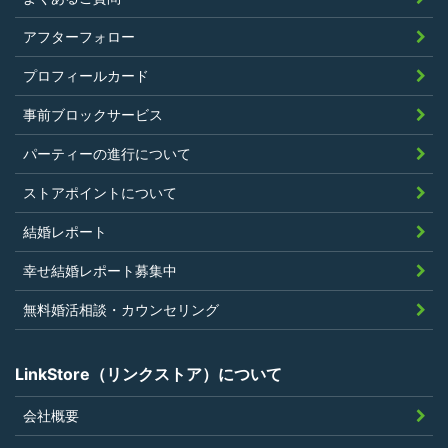
く、また、法令違反あるいは公序良俗違
アフターフォロー
反行為等反社会的活動を行ったことがな
プロフィールカード
いこと
当社の独自の裁量によりLinkStoreの運営
事前ブロックサービス
上問題があると判断されたことがないこ
パーティーの進行について
と
過去に会員登録を抹消されたり、利用停
ストアポイントについて
止処分を受けたことがないこと
結婚レポート
当社の提供するサービスと同一または類
幸せ結婚レポート募集中
似のサービスを提供することを業とする
法人または個人若しくはそれらの従業者
無料婚活相談・カウンセリング
でないこと
LinkStore（リンクストア）について
会社概要
第4条（ポイントの付与）