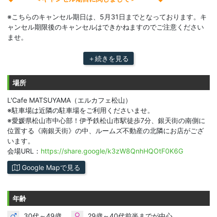
※こちらのキャンセル期日は、5月31日までとなっております。キ
ャンセル期限後のキャンセルはできかねますのでご注意ください
ませ。
＋続きを見る
場所
L'Cafe MATSUYAMA（エルカフェ松山）
※駐車場は近隣の駐車場をご利用くださいませ。
※愛媛県松山市中心部！伊予鉄松山市駅徒歩7分、銀天街の南側に
位置する《南銀天街》の中、ルームズ不動産の北隣にお店がござ
います。
会場URL：
https://share.google/k3zW8QnhHQOtF0K6G
Google Mapで見る
年齢
30代～49歳
29歳～40代前半までが中心