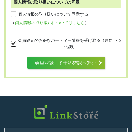
個人情報の取り扱いについての同意
第2条 （適用範囲）
個人情報の取り扱いについて同意する
（
個人情報の取り扱いについてはこちら
）
本規約は、すべての会員に適用され、登録手
続時および登録後にお守りいただく規約とな
会員限定のお得なパーティー情報を受け取る（月に1～2
ります。
回程度）
会員登録して予約確認へ進む
第3条 （利用資格）
利用は次に掲げる条件をいずれも満たす人に
限り、一つでも満たさない人は利用資格がな
いものとします。
結婚または異性との交際を真剣に希望し
ていること