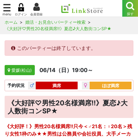
ホーム
婚活・お見合いパーティー検索
《大好評♡男性20名様満席!!》夏恋♪大人数街コンSP★
このパーティーは終了しています。
06/14（日）19:00～
愛媛(松山)
予約
状況
満席
ほぼ満席
《大好評♡男性20名様満席!!》夏恋♪大
人数街コンSP★
《大好評！》男性20名様満席!!只今＜♂21名：♀20名＞残
り女性1枠のみ★★男性は公務員や会社役員、大手メーカ