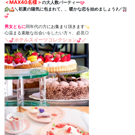
＜MAX40名様＞
の大人数パーティー
＼初夏の陽気に包まれて、、暖かな恋を始めましょう♪／
男女ともに
同年代の方
にお集まり頂きます
心温まる素敵な出会いをしたい方々、必見◎
＼
ホテルスイーツコレクション
／