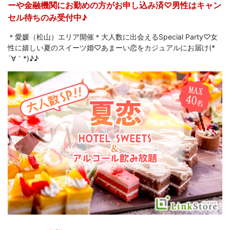
ーや金融機関にお勤めの方がお申し込み済♡男性はキャン
セル待ちのみ受付中♪
＊愛媛（松山）エリア開催＊大人数に出会えるSpecial Party♡女
性に嬉しい夏のスイーツ婚♡あまーい恋をカジュアルにお届け(*
´∀｀*)♪♪