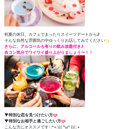
初夏の休日、カフェでまったりスイーツデートから♪
そんな自然な雰囲気の中ゆっくりお話してみてください
さらに、アルコールも有りの飲み放題付き♪
合コン
気分でワイワイ盛り上がりましょう〜！！
▼特別な恋を見つけたい方
▼特別なお相手と過ごしたい方
こんな方にオススメです･:*+.\(( °ω° ))/.:+