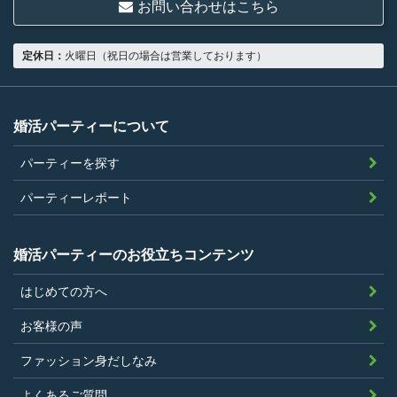
お問い合わせはこちら
18歳以上の独身者であること
男性は収入があること
定休日：
火曜日（祝日の場合は営業しております）
当社の指定する環境でサービスを利用で
きること
当社が企画するパーティープランに設定
婚活パーティーについて
されている年齢条件にあてはまっている
パーティーを探す
こと。
参加条件があり証明書が必要なパーティ
パーティーレポート
ーは、その条件にあてはまっており且つ
弊社が希望する証明書を持参できるこ
婚活パーティーのお役立ちコンテンツ
と。
はじめての方へ
過去に、当社運営サービスにおいて、不
正行為、ストーカー行為、クレジットカ
お客様の声
ードの不正利用その他問題のある行為を
ファッション身だしなみ
したことがないこと
暴力団等の反社会的勢力の関係者でな
よくあるご質問