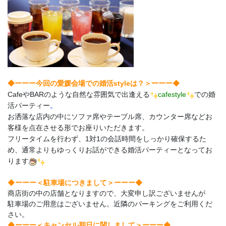
ーーー◆
◆ーーー今回の愛媛会場での婚活styleは？＞
CafeやBARのような自然な雰囲気で出逢える
cafestyle
での婚
活パーティー
。
お洒落な店内の中にソファ席やテーブル席、カウンター席などお
客様を点在させる形でお座りいただきます。
フリータイムを行わず、1対1の会話時間をしっかり確保するた
め、通常よりもゆっくりお話ができる婚活パーティーとなってお
ります
◆ーーー＜駐車場につきまして＞ーーー◆
商店街の中の店舗となりますので、大変申し訳ございませんが
駐車場のご用意はございません。近隣のパーキングをご利用くだ
さい。
◆ーーー＜キャンセル期日に関しまして＞ーーー◆