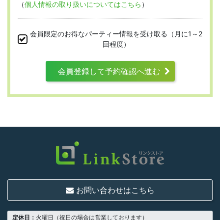
（
個人情報の取り扱いについてはこちら
）
本規約は、すべての会員に適用され、登録手
続時および登録後にお守りいただく規約とな
会員限定のお得なパーティー情報を受け取る（月に1～2
ります。
回程度）
会員登録して予約確認へ進む
第3条 （利用資格）
利用は次に掲げる条件をいずれも満たす人に
限り、一つでも満たさない人は利用資格がな
いものとします。
結婚または異性との交際を真剣に希望し
ていること
お問い合わせはこちら
18歳以上の独身者であること
男性は収入があること
定休日：
火曜日（祝日の場合は営業しております）