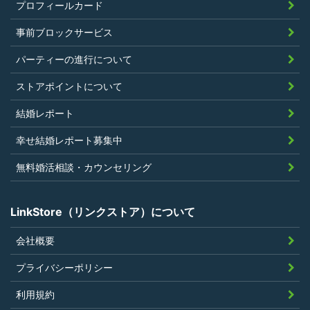
プロフィールカード
いこと
当社の独自の裁量によりLinkStoreの運営
事前ブロックサービス
上問題があると判断されたことがないこ
パーティーの進行について
と
過去に会員登録を抹消されたり、利用停
ストアポイントについて
止処分を受けたことがないこと
結婚レポート
当社の提供するサービスと同一または類
幸せ結婚レポート募集中
似のサービスを提供することを業とする
法人または個人若しくはそれらの従業者
無料婚活相談・カウンセリング
でないこと
LinkStore（リンクストア）について
会社概要
第4条（ポイントの付与）
プライバシーポリシー
利用者は、本規約に違反することなく、
利用規約