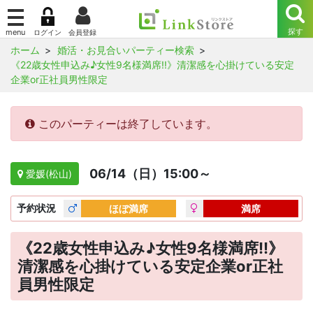
ホーム
婚活・お見合いパーティー検索
《22歳女性申込み♪女性9名様満席!!》清潔感を心掛けている安定
企業or正社員男性限定
このパーティーは終了しています。
06/14（日）15:00～
愛媛(松山)
予約
状況
ほぼ満席
満席
《22歳女性申込み♪女性9名様満席!!》
清潔感を心掛けている安定企業or正社
員男性限定