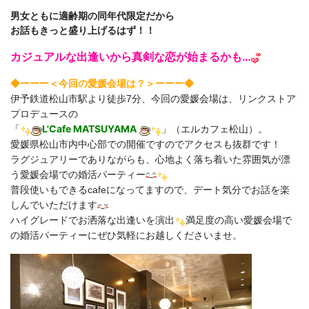
男女ともに適齢期の同年代限定だから
お話もきっと盛り上げるはず！！
カジュアルな出逢いから真剣な恋が始まるかも…
◆ーーー＜今回の愛媛
会場は？＞ーーー◆
伊予鉄道松山市駅より徒歩7分、今回の愛媛会場は、リンクストア
プロデュースの
L'Cafe MATSUYAMA
「
」（エルカフェ松山）。
愛媛県松山市内中心部での開催ですのでアクセスも抜群です！
ラグジュアリーでありながらも、心地よく落ち着いた雰囲気が漂
う愛媛会場での婚活パーティー
普段使いもできるcafeになってますので、デート気分でお話を楽
しんでいただけます
ハイグレードでお洒落な出逢いを演出
満足度の高い愛媛会場で
の婚活パーティーにぜひ気軽にお越しくださいませ。