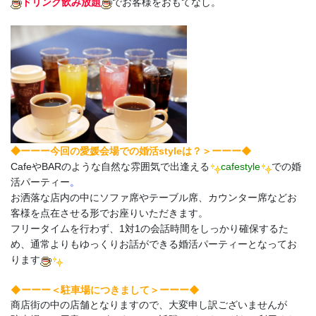
ドリンク飲み放題
でお客様をおもてなし。
ーーー◆
◆ーーー今回の愛媛会場での婚活styleは？＞
CafeやBARのような自然な雰囲気で出逢える
cafestyle
での婚
活パーティー
。
お洒落な店内の中にソファ席やテーブル席、カウンター席などお
客様を点在させる形でお座りいただきます。
フリータイムを行わず、1対1の会話時間をしっかり確保するた
め、通常よりもゆっくりお話ができる婚活パーティーとなってお
ります
◆ーーー＜駐車場につきまして＞ーーー◆
商店街の中の店舗となりますので、大変申し訳ございませんが