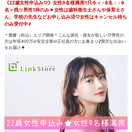
《22歳女性申込み♡》女性9名様満席!!只今＜♂8名：♀9
名＞残り男性1枠のみ★女性は歯科衛生士さんや保育士さ
ん、学校の先生などお申し込み済♡女性はキャンセル待ち
のみ受付中♪
＊愛媛（松山）エリア開催＊こんな彼氏・彼女が欲しい♡男性の
方は年収400万or安定企業or正社員の方にお集まり♪贅沢な出会い
をお届け★