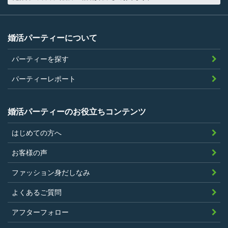
当社の指定する環境でサービスを利用で
きること
当社が企画するパーティープランに設定
婚活パーティーについて
されている年齢条件にあてはまっている
パーティーを探す
こと。
参加条件があり証明書が必要なパーティ
パーティーレポート
ーは、その条件にあてはまっており且つ
弊社が希望する証明書を持参できるこ
婚活パーティーのお役立ちコンテンツ
と。
はじめての方へ
過去に、当社運営サービスにおいて、不
正行為、ストーカー行為、クレジットカ
お客様の声
ードの不正利用その他問題のある行為を
ファッション身だしなみ
したことがないこと
暴力団等の反社会的勢力の関係者でな
よくあるご質問
く、また、法令違反あるいは公序良俗違
アフターフォロー
反行為等反社会的活動を行ったことがな