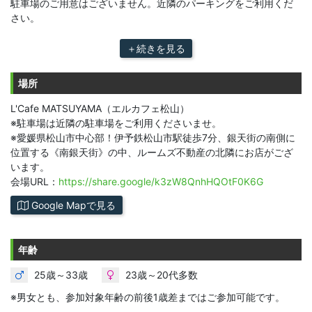
駐車場のご用意はございません。近隣のパーキングをご利用くだ
さい。
＋続きを見る
場所
L'Cafe MATSUYAMA（エルカフェ松山）
※駐車場は近隣の駐車場をご利用くださいませ。
※愛媛県松山市中心部！伊予鉄松山市駅徒歩7分、銀天街の南側に
位置する《南銀天街》の中、ルームズ不動産の北隣にお店がござ
います。
会場URL：
https://share.google/k3zW8QnhHQOtF0K6G
Google Mapで見る
年齢
25歳～33歳
23歳～20代多数
※男女とも、参加対象年齢の前後1歳差まではご参加可能です。