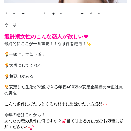
＊--＊---✦----------＊---✦--＊----------✦---＊--＊
今回
は、
適齢期女性のこんな恋人が欲しい♥
最終的にここが一番重要！！な条件を厳選！
一緒にいて落ち着く
大切にしてくれる
包容力がある
安定した生活が想像できる年収400万or安定企業勤めor正社員
の男性
こんな条件にぴたっとくるお相手に出逢いたい方必見
今年の恋はこれから！
あなたの恋の条件は何ですか？
当てはまる方はぜひお気軽に参
加ください