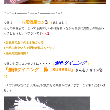
＊--＊---✦----------＊---✦--＊----------✦---＊--＊
居酒屋コン
今回は・・・
題しまして
近くの飲食店で、とっても美味しい料理を食べながら自然に異性との出会い
も楽しもうというプランです
●居酒屋でありのまま過ごせる
●自然な出会い方で距離が縮まりやすい
●連絡先交換自由！
創作ダイニング
今回のお店のコンセプトは・・・・
創作ダイニング 昴 SUBARU
『
』
さんをチョイス
（※ご予約状況によりお店が変更になる場合がございます。ご了承くださいま
せ。）