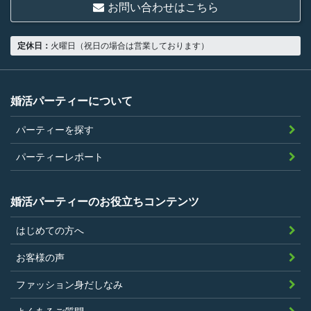
お問い合わせはこちら
18歳以上の独身者であること
男性は収入があること
定休日：
火曜日（祝日の場合は営業しております）
当社の指定する環境でサービスを利用で
きること
当社が企画するパーティープランに設定
婚活パーティーについて
されている年齢条件にあてはまっている
パーティーを探す
こと。
参加条件があり証明書が必要なパーティ
パーティーレポート
ーは、その条件にあてはまっており且つ
弊社が希望する証明書を持参できるこ
婚活パーティーのお役立ちコンテンツ
と。
はじめての方へ
過去に、当社運営サービスにおいて、不
正行為、ストーカー行為、クレジットカ
お客様の声
ードの不正利用その他問題のある行為を
ファッション身だしなみ
したことがないこと
暴力団等の反社会的勢力の関係者でな