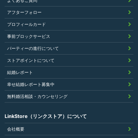
よくあるご質問
く、また、法令違反あるいは公序良俗違
アフターフォロー
反行為等反社会的活動を行ったことがな
プロフィールカード
いこと
当社の独自の裁量によりLinkStoreの運営
事前ブロックサービス
上問題があると判断されたことがないこ
パーティーの進行について
と
過去に会員登録を抹消されたり、利用停
ストアポイントについて
止処分を受けたことがないこと
結婚レポート
当社の提供するサービスと同一または類
幸せ結婚レポート募集中
似のサービスを提供することを業とする
法人または個人若しくはそれらの従業者
無料婚活相談・カウンセリング
でないこと
LinkStore（リンクストア）について
会社概要
第4条（ポイントの付与）