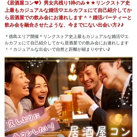
《居酒屋コン♥》男女共残り1枠のみ★★リンクストア史
上最もカジュアルな婚活♡エルカフェにて自己紹介してか
ら居酒屋での飲み会にお連れします＾＾婚活パーティーと
飲み会を融合させたような、今までにない出会い方♪♪
＊徳島エリア開催＊リンクストア史上最もカジュアルな婚活♡エ
ルカフェにて自己紹介してから居酒屋での飲み会にお連れします
＾＾カジュアルな出会いで自然と距離が縮まりやすい♪