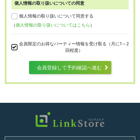
個人情報の取り扱いについての同意
第2条 （適用範囲）
個人情報の取り扱いについて同意する
（
個人情報の取り扱いについてはこちら
）
本規約は、すべての会員に適用され、登録手
続時および登録後にお守りいただく規約とな
会員限定のお得なパーティー情報を受け取る（月に1～2
ります。
回程度）
会員登録して予約確認へ進む
第3条 （利用資格）
利用は次に掲げる条件をいずれも満たす人に
限り、一つでも満たさない人は利用資格がな
いものとします。
結婚または異性との交際を真剣に希望し
ていること