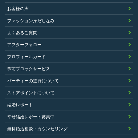
正行為、ストーカー行為、クレジットカ
お客様の声
ードの不正利用その他問題のある行為を
ファッション身だしなみ
したことがないこと
暴力団等の反社会的勢力の関係者でな
よくあるご質問
く、また、法令違反あるいは公序良俗違
アフターフォロー
反行為等反社会的活動を行ったことがな
プロフィールカード
いこと
当社の独自の裁量によりLinkStoreの運営
事前ブロックサービス
上問題があると判断されたことがないこ
パーティーの進行について
と
過去に会員登録を抹消されたり、利用停
ストアポイントについて
止処分を受けたことがないこと
結婚レポート
当社の提供するサービスと同一または類
幸せ結婚レポート募集中
似のサービスを提供することを業とする
法人または個人若しくはそれらの従業者
無料婚活相談・カウンセリング
でないこと