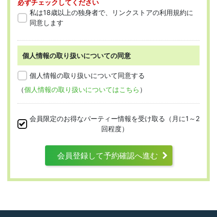
必ずチェックしてください
「会員」とは、本規約に従って会員登録
私は18歳以上の独身者で、リンクストアの利用規約に
をした人を指します。
同意します
個人情報の取り扱いについての同意
第2条 （適用範囲）
個人情報の取り扱いについて同意する
（
個人情報の取り扱いについてはこちら
）
本規約は、すべての会員に適用され、登録手
続時および登録後にお守りいただく規約とな
会員限定のお得なパーティー情報を受け取る（月に1～2
ります。
回程度）
会員登録して予約確認へ進む
第3条 （利用資格）
利用は次に掲げる条件をいずれも満たす人に
限り、一つでも満たさない人は利用資格がな