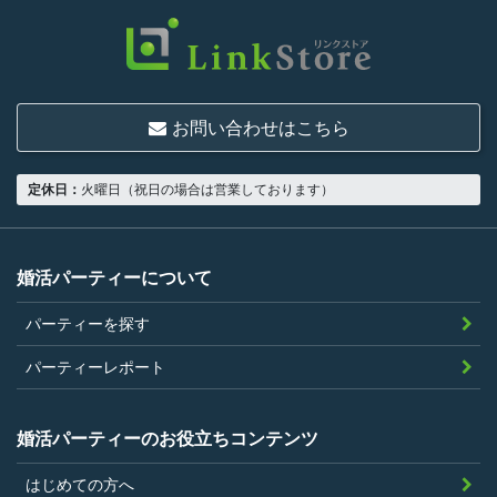
いものとします。
結婚または異性との交際を真剣に希望し
ていること
お問い合わせはこちら
18歳以上の独身者であること
男性は収入があること
定休日：
火曜日（祝日の場合は営業しております）
当社の指定する環境でサービスを利用で
きること
当社が企画するパーティープランに設定
婚活パーティーについて
されている年齢条件にあてはまっている
パーティーを探す
こと。
参加条件があり証明書が必要なパーティ
パーティーレポート
ーは、その条件にあてはまっており且つ
弊社が希望する証明書を持参できるこ
婚活パーティーのお役立ちコンテンツ
と。
はじめての方へ
過去に、当社運営サービスにおいて、不