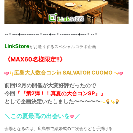
--＊---
✦
----------＊---
✦
--＊----------
✦
---＊--＊
LinkStore
がお送りするスペシャルコラボ企画
《MAX60名様限定!!》
広島大人数合コンin SALVATOR CUOMO
前回12月の開催が大変好評だったので
今回
『『第2弾！！真夏の大合コンSP』』
として企画決定いたしました〜〜〜〜〜
＼この夏最高の出会いを
／
会場となるのは、広島
県で結婚式の二次会なども手掛ける