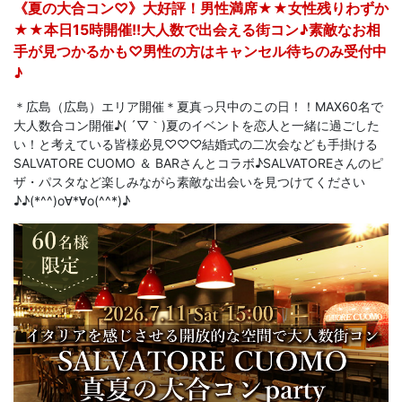
《夏の大合コン♡》大好評！男性満席★★女性残りわずか
★★本日15時開催!!大人数で出会える街コン♪素敵なお相
手が見つかるかも♡男性の方はキャンセル待ちのみ受付中
♪
＊広島（広島）エリア開催＊夏真っ只中のこの日！！MAX60名で
大人数合コン開催♪( ´▽｀)夏のイベントを恋人と一緒に過ごした
い！と考えている皆様必見♡♡♡結婚式の二次会なども手掛ける
SALVATORE CUOMO ＆ BARさんとコラボ♪SALVATOREさんのピ
ザ・パスタなど楽しみながら素敵な出会いを見つけてください
♪♪(*^^)o∀*∀o(^^*)♪