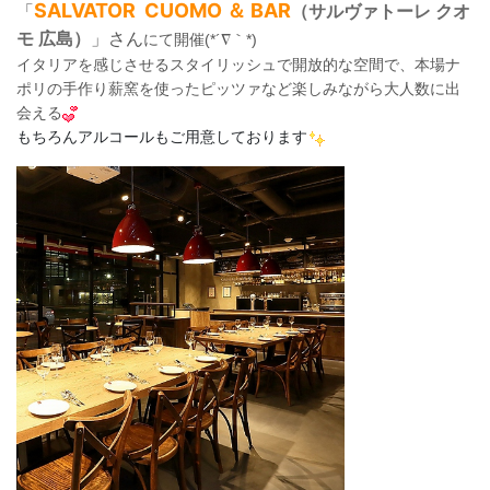
SALVATOR CUOMO ＆ BAR
「
（サルヴァトーレ クオ
モ 広島）
」さん
にて開催(*´∇｀*)
イタリアを感じさせるスタイリッシュで開放的な空間で、本場ナ
ポリの手作り薪窯を使ったピッツァ
など楽しみながら大人数に出
会える
もちろんアルコールもご用意しております