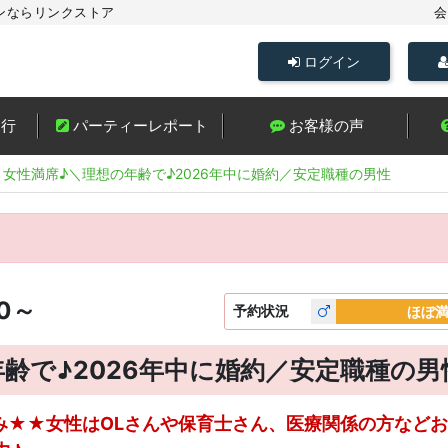
ンならリンクストア
会
ログイン
進行
パーティーレポート
お客様の声
～女性満席♪＼理想の年齢で♪2026年中に婚約／安定職種の男性
00～
予約
状況
ほぼ
年齢で♪2026年中に婚約／安定職種の男
み★★女性はOLさんや保育士さん、医療関係の方などお