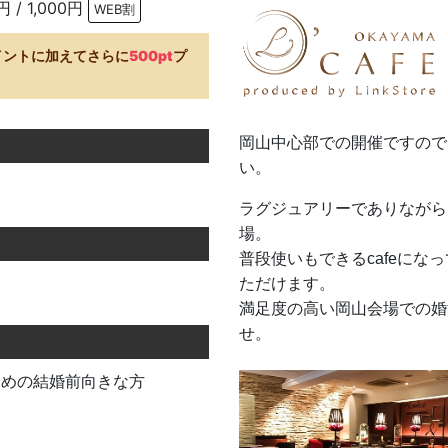
円 / 1,000円
WEB割
イントに加えてさらに
500pt
プ
岡山中心部での開催ですので
い。
ラグジュアリーでありながら
場。
普段使いもできるcafeに
ただけます。
満足度の高い岡山会場での婚
せ。
お勤めの結婚前向きな方