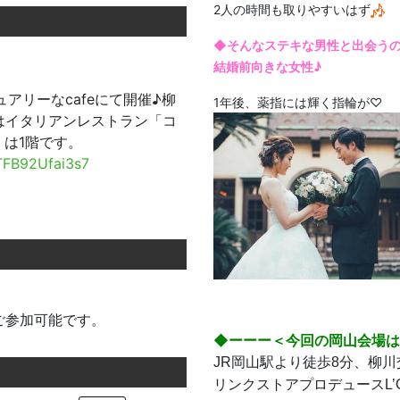
2人の時間も取りやすいはず
◆そんなステキな男性と出会う
結婚前向きな女性♪
アリーなcafeにて開催♪柳
1年後、薬指には輝く指輪が♡
はイタリアンレストラン「コ
」は1階です。
TFB92Ufai3s7
ご参加可能です。
◆ーーー＜今回の岡山会場
JR岡山駅より徒歩8分、柳
リンクストアプロデュースL’C