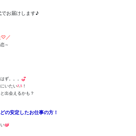
代でお届けします♪
゜
た♡／
恋～
るはず。。。
緒にいたい
！
手と出会えるかも？
などの安定したお仕事の方！
いい