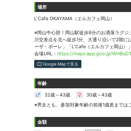
場所
L'Cafe OKAYAMA（エルカフェ岡山）
※岡山中心部！岡山駅徒歩8分のお洒落ラグジュ
川交差点を北へ徒歩1分、大通り沿いで2階に
ーザ・ボーレ」「L'Cafe（エルカフェ岡山）
会場URL：
https://maps.app.goo.gl/WHBuD
Google Mapで見る
年齢
32歳～43歳
30歳～43歳
※男女とも、参加対象年齢の前後1歳差までは
金額