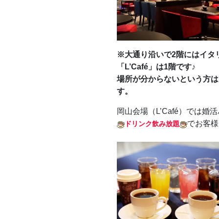
※大通り沿いで2階にはイタ
「L’Café」は1階です♪
場所が分からないという方は
す。
岡山会場（L’Café）では
でお客様
ドリンク飲み放題