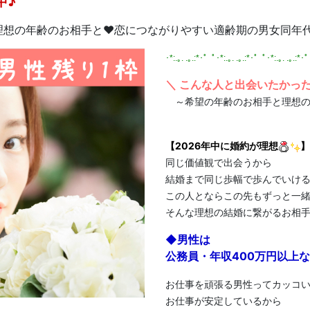
中♪
理想の年齢のお相手と♥恋につながりやすい適齢期の男女同年
･*:.｡. .｡.:*･゜ﾟ･*:.｡. .｡.:*･゜ﾟ･*:.｡. .｡.:*･
＼ こんな人と出会いたかっ
～希望の年齢のお相手と理想の
【2026年中に婚約が理想
】
同じ価値観で出会うから
結婚まで同じ歩幅で歩んでいけ
この人とならこの先もずっと一
そんな理想の結婚に繋がるお相
◆男性は
公務員・年収400万円以上
お仕事を頑張る男性ってカッコ
お仕事が安定しているから