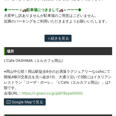
◆ーーー＜
駐車場につきまして
＞ーーー◆
大変申し訳ありませんが駐車場のご用意はございません。
近隣のパーキングをご利用いただきますようお願いいたします。
＋続きを見る
場所
L'Cafe OKAYAMA（エルカフェ岡山）
※岡山中心部！岡山駅徒歩8分のお洒落ラグジュアリーなcafeにて
開催♪柳川交差点を北へ徒歩1分、大通り沿いで2階にはイタリアン
レストラン「コーザ・ボーレ」「L'Cafe（エルカフェ岡山）」は1
階です。
会場URL：
https://r.gnavi.co.jp/pj618zpe0000/
Google Mapで見る