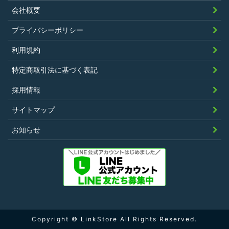
会社概要
第4条（ポイントの付与）
プライバシーポリシー
利用者は、本規約に違反することなく、
利用規約
LinkStoreを利用することにより、当社が定
特定商取引法に基づく表記
める基準に従ったポイントの付与を受けるこ
とができます。
採用情報
その他、キャンペーンなど当社の判断により
サイトマップ
随時ポイントの付与をすることがあります。
お知らせ
第5条（ポイント利用）
利用者は、前条により付与されたポイントを
1ポイントあたり1円の割合でLinkStoreの利
Copyright © LinkStore All Rights Reserved.
用の際に使用することができ、使用方法は当