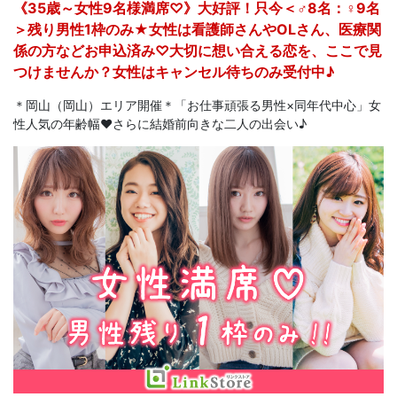
《35歳～女性9名様満席♡》大好評！只今＜♂8名：♀9名
＞残り男性1枠のみ★女性は看護師さんやOLさん、医療関
係の方などお申込済み♡大切に想い合える恋を、ここで見
つけませんか？女性はキャンセル待ちのみ受付中♪
＊岡山（岡山）エリア開催＊「お仕事頑張る男性×同年代中心」女
性人気の年齢幅♥さらに結婚前向きな二人の出会い♪