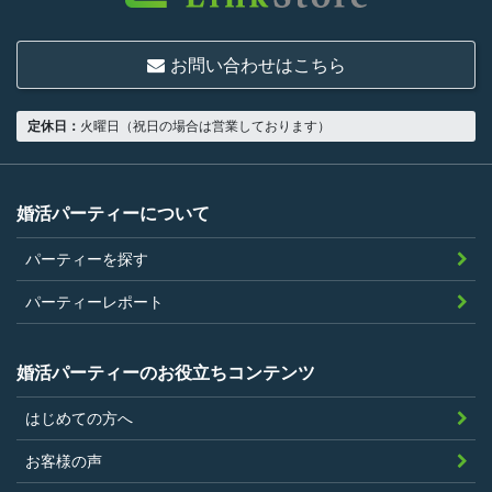
結婚または異性との交際を真剣に希望し
ていること
お問い合わせはこちら
18歳以上の独身者であること
男性は収入があること
定休日：
火曜日（祝日の場合は営業しております）
当社の指定する環境でサービスを利用で
きること
当社が企画するパーティープランに設定
婚活パーティーについて
されている年齢条件にあてはまっている
パーティーを探す
こと。
参加条件があり証明書が必要なパーティ
パーティーレポート
ーは、その条件にあてはまっており且つ
弊社が希望する証明書を持参できるこ
婚活パーティーのお役立ちコンテンツ
と。
はじめての方へ
過去に、当社運営サービスにおいて、不
正行為、ストーカー行為、クレジットカ
お客様の声
ードの不正利用その他問題のある行為を