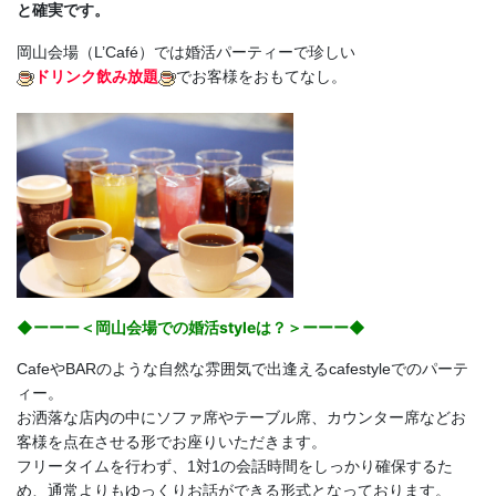
と確実です。
岡山会場（L’Café）では婚活パーティーで珍しい
ドリンク飲み放題
でお客様をおもてなし。
◆ーーー＜岡山会場での婚活styleは？＞ーーー◆
CafeやBARのような自然な雰囲気で出逢えるcafestyleでのパーテ
ィー。
お洒落な店内の中にソファ席やテーブル席、カウンター席などお
客様を点在させる形でお座りいただきます。
フリータイムを行わず、1対1の会話時間をしっかり確保するた
め、通常よりもゆっくりお話ができる形式となっております。