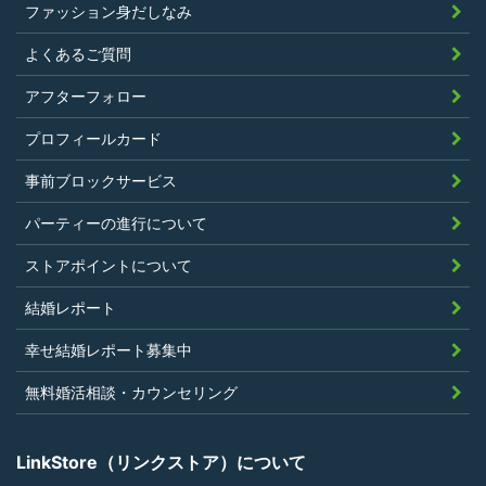
ファッション身だしなみ
したことがないこと
暴力団等の反社会的勢力の関係者でな
よくあるご質問
く、また、法令違反あるいは公序良俗違
アフターフォロー
反行為等反社会的活動を行ったことがな
プロフィールカード
いこと
当社の独自の裁量によりLinkStoreの運営
事前ブロックサービス
上問題があると判断されたことがないこ
パーティーの進行について
と
過去に会員登録を抹消されたり、利用停
ストアポイントについて
止処分を受けたことがないこと
結婚レポート
当社の提供するサービスと同一または類
幸せ結婚レポート募集中
似のサービスを提供することを業とする
法人または個人若しくはそれらの従業者
無料婚活相談・カウンセリング
でないこと
LinkStore（リンクストア）について