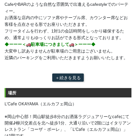
CafeやBARのような自然な雰囲気で出逢えるcafestyleでのパーテ
ィー。
お洒落な店内の中にソファ席やテーブル席、カウンター席などお
客様を点在させる形でお座りいただきます。
フリータイムを行わず、1対1の会話時間をしっかり確保するた
め、通常よりもゆっくりお話ができる形式となっております。
◆ーーー＜
駐車場につきまして
＞ーーー◆
大変申し訳ありませんが駐車場のご用意はございません。
近隣のパーキングをご利用いただきますようお願いいたします。
＋続きを見る
場所
L'Cafe OKAYAMA（エルカフェ岡山）
※岡山中心部！岡山駅徒歩8分のお洒落ラグジュアリーなcafeにて
開催♪柳川交差点を北へ徒歩1分、大通り沿いで2階にはイタリアン
レストラン「コーザ・ボーレ」、「L'Cafe（エルカフェ岡山）」
は1階です。