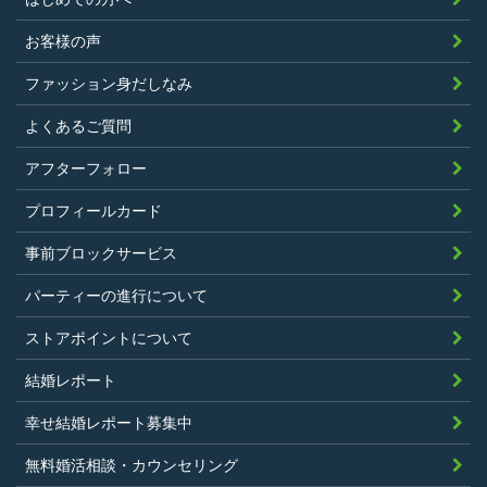
過去に、当社運営サービスにおいて、不
正行為、ストーカー行為、クレジットカ
お客様の声
ードの不正利用その他問題のある行為を
ファッション身だしなみ
したことがないこと
暴力団等の反社会的勢力の関係者でな
よくあるご質問
く、また、法令違反あるいは公序良俗違
アフターフォロー
反行為等反社会的活動を行ったことがな
プロフィールカード
いこと
当社の独自の裁量によりLinkStoreの運営
事前ブロックサービス
上問題があると判断されたことがないこ
パーティーの進行について
と
過去に会員登録を抹消されたり、利用停
ストアポイントについて
止処分を受けたことがないこと
結婚レポート
当社の提供するサービスと同一または類
幸せ結婚レポート募集中
似のサービスを提供することを業とする
法人または個人若しくはそれらの従業者
無料婚活相談・カウンセリング