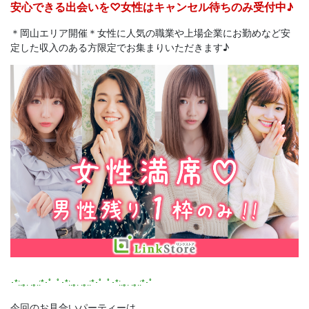
安心できる出会いを♡女性はキャンセル待ちのみ受付中♪
＊岡山エリア開催＊女性に人気の職業や上場企業にお勤めなど安
定した収入のある方限定でお集まりいただきます♪
･*:.｡. .｡.:*･゜ﾟ･*:.｡. .｡.:*･゜ﾟ･*:.｡. .｡.:*･゜
今回のお見合いパーティーは、