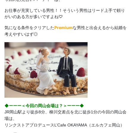
お仕事が充実している男性！！そういう男性はリード上手で頼り
がいのある方が多いですよね♡
気になる条件をクリアした
Premium
な男性と出会えるから
結婚を
考えやすいはず◎
◆ーーー＜今回の岡山会場は？＞ーーー◆
JR岡山駅より徒歩8分、柳川交差点を北に徒歩1分の今回の岡山会
場は、
リンクストアプロデュースL’Cafe OKAYAMA（エルカフェ岡山）