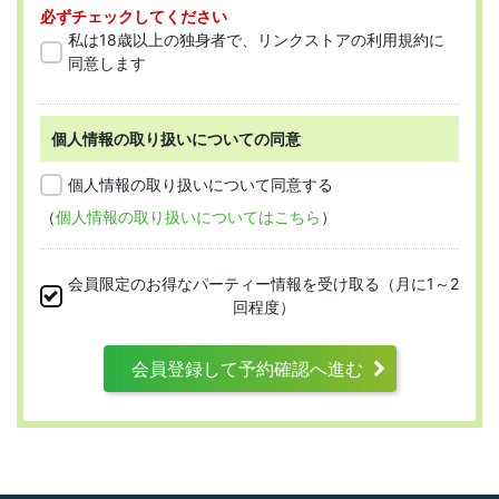
必ずチェックしてください
「会員」とは、本規約に従って会員登録
私は18歳以上の独身者で、リンクストアの利用規約に
をした人を指します。
同意します
個人情報の取り扱いについての同意
第2条 （適用範囲）
個人情報の取り扱いについて同意する
（
個人情報の取り扱いについてはこちら
）
本規約は、すべての会員に適用され、登録手
続時および登録後にお守りいただく規約とな
会員限定のお得なパーティー情報を受け取る（月に1～2
ります。
回程度）
会員登録して予約確認へ進む
第3条 （利用資格）
利用は次に掲げる条件をいずれも満たす人に