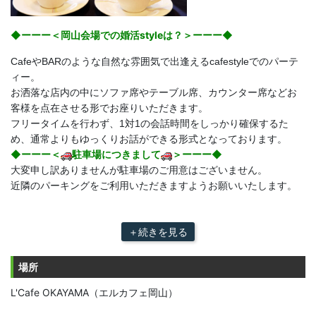
◆ーーー＜岡山会場での婚活styleは？＞ーーー◆
CafeやBARのような自然な雰囲気で出逢えるcafestyleでのパーテ
ィー。
お洒落な店内の中にソファ席やテーブル席、カウンター席などお
客様を点在させる形でお座りいただきます。
フリータイムを行わず、1対1の会話時間をしっかり確保するた
め、通常よりもゆっくりお話ができる形式となっております。
◆ーーー＜
駐車場につきまして
＞ーーー◆
大変申し訳ありませんが駐車場のご用意はございません。
近隣のパーキングをご利用いただきますようお願いいたします。
＋続きを見る
場所
L'Cafe OKAYAMA（エルカフェ岡山）