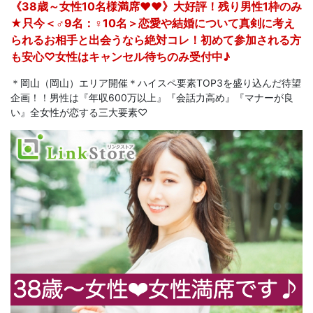
《38歳～女性10名様満席♥♥》大好評！残り男性1枠のみ
★只今＜♂9名：♀10名＞恋愛や結婚について真剣に考え
られるお相手と出会うなら絶対コレ！初めて参加される方
も安心♡女性はキャンセル待ちのみ受付中♪
＊岡山（岡山）エリア開催＊ハイスペ要素TOP3を盛り込んだ待望
企画！！男性は『年収600万以上』『会話力高め』『マナーが良
い』全女性が恋する三大要素♡