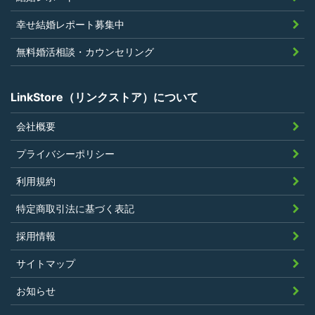
当社の提供するサービスと同一または類
幸せ結婚レポート募集中
似のサービスを提供することを業とする
法人または個人若しくはそれらの従業者
無料婚活相談・カウンセリング
でないこと
LinkStore（リンクストア）について
会社概要
第4条（ポイントの付与）
プライバシーポリシー
利用者は、本規約に違反することなく、
利用規約
LinkStoreを利用することにより、当社が定
特定商取引法に基づく表記
める基準に従ったポイントの付与を受けるこ
とができます。
採用情報
その他、キャンペーンなど当社の判断により
サイトマップ
随時ポイントの付与をすることがあります。
お知らせ