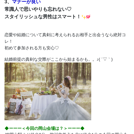
マナーが良い
3、
常識人で思いやりも忘れない♡
スタイリッシュな男性はスマート！
恋愛や結婚について真剣に考えられるお相手と出会うなら絶対コ
レ！
初めて参加される方も安心♡
結婚前提の真剣な交際がここから始まるかも。。♪( ´▽｀)
◆ーーー＜今回の岡山会場は？＞ーーー◆