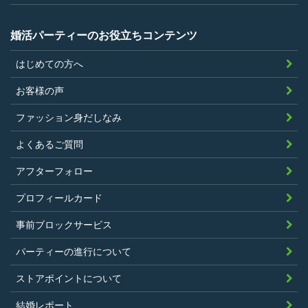
ーは、その条件にあてはまっており且つ
弊社が希望する証明書を持参できるこ
婚活パーティーのお役立ちコンテンツ
と。
はじめての方へ
過去に、当社運営サービスにおいて、不
正行為、ストーカー行為、クレジットカ
お客様の声
ードの不正利用その他問題のある行為を
ファッション身だしなみ
したことがないこと
暴力団等の反社会的勢力の関係者でな
よくあるご質問
く、また、法令違反あるいは公序良俗違
アフターフォロー
反行為等反社会的活動を行ったことがな
プロフィールカード
いこと
当社の独自の裁量によりLinkStoreの運営
事前ブロックサービス
上問題があると判断されたことがないこ
パーティーの進行について
と
過去に会員登録を抹消されたり、利用停
ストアポイントについて
止処分を受けたことがないこと
結婚レポート