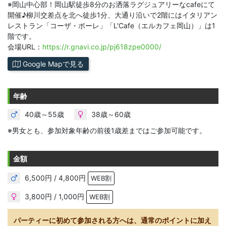
※岡山中心部！岡山駅徒歩8分のお洒落ラグジュアリーなcafeにて
開催♪柳川交差点を北へ徒歩1分、大通り沿いで2階にはイタリアン
レストラン「コーザ・ボーレ」「L'Cafe（エルカフェ岡山）」は1
階です。
会場URL：
https://r.gnavi.co.jp/pj618zpe0000/
Google Mapで見る
年齢
40歳～55歳
38歳～60歳
※男女とも、参加対象年齢の前後1歳差まではご参加可能です。
金額
6,500円 / 4,800円
WEB割
3,800円 / 1,000円
WEB割
パーティーに初めて参加される方へは、通常のポイントに加え