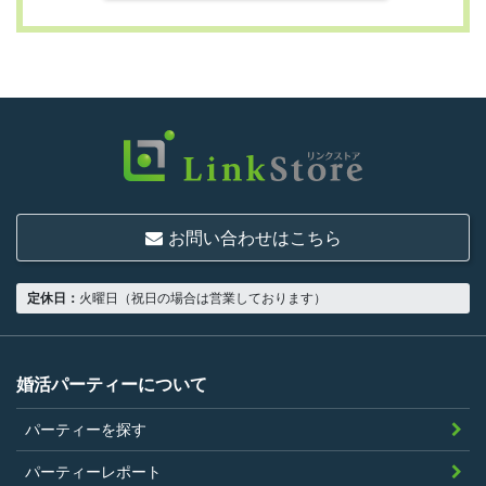
第3条 （利用資格）
利用は次に掲げる条件をいずれも満たす人に
限り、一つでも満たさない人は利用資格がな
いものとします。
結婚または異性との交際を真剣に希望し
ていること
お問い合わせはこちら
18歳以上の独身者であること
男性は収入があること
定休日：
火曜日（祝日の場合は営業しております）
当社の指定する環境でサービスを利用で
きること
当社が企画するパーティープランに設定
婚活パーティーについて
されている年齢条件にあてはまっている
パーティーを探す
こと。
参加条件があり証明書が必要なパーティ
パーティーレポート