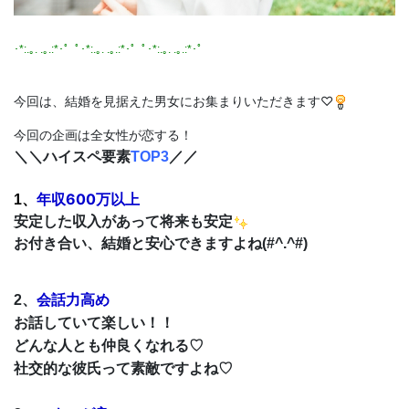
･*:.｡. .｡.:*･゜ﾟ･*:.｡. .｡.:*･゜ﾟ･*:.｡. .｡.:*･゜
今回は、結婚を見据えた男女にお集まりいただきます♡
今回の企画は全女性が恋する！
＼＼
ハイスペ要素
TOP3
／／
年収600万以上
1、
安定した収入があって将来も安定
お付き合い、結婚と安心できますよね(#^.^#)
会話力高め
2、
お話していて楽しい！！
どんな人とも仲良くなれる♡
社交的な彼氏って素敵ですよね♡