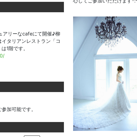
心してご参加いただけます･:*+.\((
アリーなcafeにて開催♪柳
はイタリアンレストラン「コ
」は1階です。
0/
ご参加可能です。