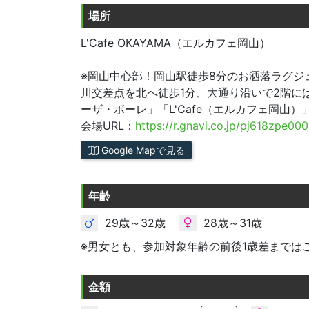
場所
L'Cafe OKAYAMA（エルカフェ岡山）
※岡山中心部！岡山駅徒歩8分のお洒落ラグジュ
川交差点を北へ徒歩1分、大通り沿いで2階に
ーザ・ボーレ」「L'Cafe（エルカフェ岡山）
会場URL：
https://r.gnavi.co.jp/pj618zpe000
Google Mapで見る
年齢
29歳～32歳
28歳～31歳
※男女とも、参加対象年齢の前後1歳差までは
金額