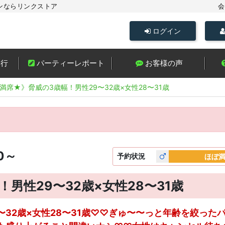
ンならリンクストア
会
ログイン
進行
パーティーレポート
お客様の声
満席★》脅威の3歳幅！男性29〜32歳×女性28〜31歳
0～
予約
状況
ほぼ
男性29〜32歳×女性28〜31歳
32歳×女性28〜31歳♡♡ぎゅ〜〜っと年齢を絞ったパ