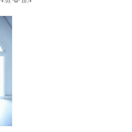
 °ω° ))/.:+