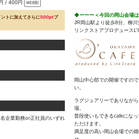
円 / 400円
WEB割
◆ーーー＜今回の岡山会場
イントに加えてさらに
500pt
プ
JR岡山駅より徒歩8分、柳
リンクストアプロデュースL’C
岡山中心部での開催ですので
い。
ラグジュアリーでありながら
場。
普段使いもできるcafeに
r有名企業勤務or正社員のいずれ
ただけます。
満足度の高い岡山会場での婚