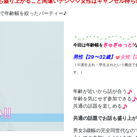
も盛り上がること間違いナシ♡♡女性はキャンセル待ち
で年齢幅を絞ったパーティー♪
･*:.｡. .｡.:*･゜ﾟ･*:.｡. .｡.:*･゜ﾟ･*:.｡. .｡.:*･
ぎゅぎゅっと!
今回は年齢幅を
男性
【29〜32歳】
女性【2
（
※遅生まれ・早生まれという概念で
）
す。
年齢が近いから話が合う
年齢を気にせず参加できる
共通の話題を楽しめる
共通の話題でお話も盛り上が
男女3歳幅の完全同世代なの