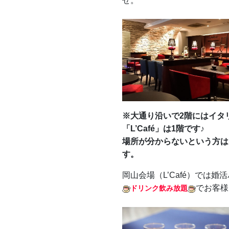
せ。
※大通り沿いで2階にはイタ
「L’Café」は1階です♪
場所が分からないという方は
す。
岡山会場（L’Café）では
でお客様
ドリンク飲み放題