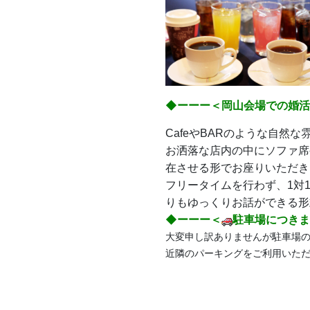
◆ーーー＜岡山会場での婚活s
CafeやBARのような自然な雰
お洒落な店内の中にソファ席
在させる形でお座りいただき
フリータイムを行わず、1対
りもゆっくりお話ができる形
◆ーーー＜
駐車場につきま
大変申し訳ありませんが駐車場
近隣のパーキングをご利用いた