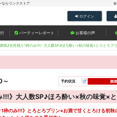
ンならリンクストア
会
ログイン
進行
パーティーレポート
お客様の声
満席♪女性残り1枠のみ!!!》大人数SP♪ほろ酔い×秋の味覚×とろとろプ
00～
予約
状況
満
!!!》大人数SP♪ほろ酔い×秋の味覚×
1枠のみ!!!》とろとろプリン×お酒で甘くとろける初