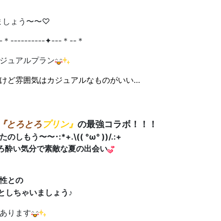
しましょう〜〜♡
-＊----------✦---＊--＊
ジュアルプラン
けど雰囲気はカジュアルなものがいい…
『とろとろ
プリン』
の最強コラボ！！！
う〜〜･:*+.\(( °ω° ))/.:+
ろ酔い気分で素敵な夏の出会い
性との
としちゃいましょう♪
あります