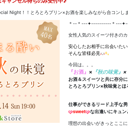
はキャンセル待ちのみ受付中♪
ial Night！！とろとろプリン×お酒を楽しみながら合コン
＊--＊---✦----------＊---✦-
女性人気のスイーツ付きのカ
安心したお相手に出会いたい
そんな皆様必見
今回は。。。
『お酒』
×
『秋の味覚』
×
お酒＆スイーツと共に存分にたのしも
とろとろプリン×秋味覚とほ
仕事ができるリード上手な男
sweet
な出逢いにキュン
理想の出会いがきっとここに