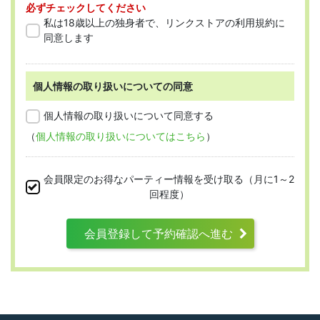
必ずチェックしてください
「会員」とは、本規約に従って会員登録
私は18歳以上の独身者で、リンクストアの利用規約に
をした人を指します。
同意します
個人情報の取り扱いについての同意
第2条 （適用範囲）
個人情報の取り扱いについて同意する
（
個人情報の取り扱いについてはこちら
）
本規約は、すべての会員に適用され、登録手
続時および登録後にお守りいただく規約とな
会員限定のお得なパーティー情報を受け取る（月に1～2
ります。
回程度）
会員登録して予約確認へ進む
第3条 （利用資格）
利用は次に掲げる条件をいずれも満たす人に