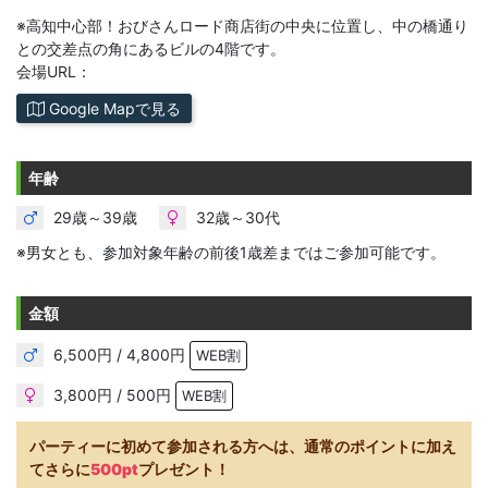
※高知中心部！おびさんロード商店街の中央に位置し、中の橋通り
との交差点の角にあるビルの4階です。
会場URL：
Google Mapで見る
年齢
29歳～39歳
32歳～30代
※男女とも、参加対象年齢の前後1歳差まではご参加可能です。
金額
6,500円 / 4,800円
WEB割
3,800円 / 500円
WEB割
パーティーに初めて参加される方へは、通常のポイントに加え
てさらに
500pt
プレゼント！