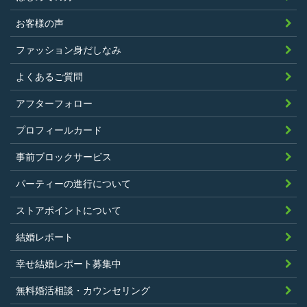
正行為、ストーカー行為、クレジットカ
お客様の声
ードの不正利用その他問題のある行為を
ファッション身だしなみ
したことがないこと
暴力団等の反社会的勢力の関係者でな
よくあるご質問
く、また、法令違反あるいは公序良俗違
アフターフォロー
反行為等反社会的活動を行ったことがな
プロフィールカード
いこと
当社の独自の裁量によりLinkStoreの運営
事前ブロックサービス
上問題があると判断されたことがないこ
パーティーの進行について
と
過去に会員登録を抹消されたり、利用停
ストアポイントについて
止処分を受けたことがないこと
結婚レポート
当社の提供するサービスと同一または類
幸せ結婚レポート募集中
似のサービスを提供することを業とする
法人または個人若しくはそれらの従業者
無料婚活相談・カウンセリング
でないこと