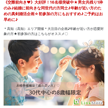
《交際前向き♥》大好評！16名様突破中★男女共残り1枠
のみ♪結婚に前向きな同世代の方同士♪年齢が近い方のた
めの真剣婚活企画☆初参加の方にもおすすめ♪ご予約はお
早めに♪
＊高知（高知）エリア開催＊大注目の企画♪年齢が近い方が恋愛対
象の方★初参加の方はこちらがオススメ〇