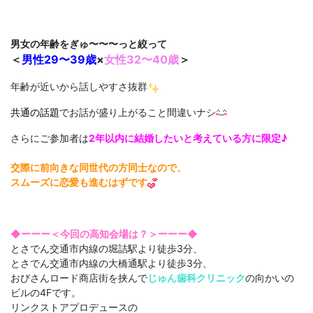
男女の年齢をぎゅ〜〜〜っと絞って
＜
男性29〜39歳
×
女性32〜40歳
＞
年齢が近いから話しやすさ抜群
共通の話題
でお話が盛り上がること間違いナシ
さらにご参加者は
2年以内に結婚したいと考えている方に限定♪
交際に前向きな同世代の方同士なので、
スムーズに恋愛も進むはずです
◆ーーー＜今回の高知会場は？＞ーーー◆
とさでん交通市内線の堀詰駅より徒歩3分、
とさでん交通市内線の大橋通駅より徒歩3分、
おびさんロード商店街を挟んで
じゅん歯科クリニック
の向かいの
ビルの4Fです。
リンクストアプロデュースの