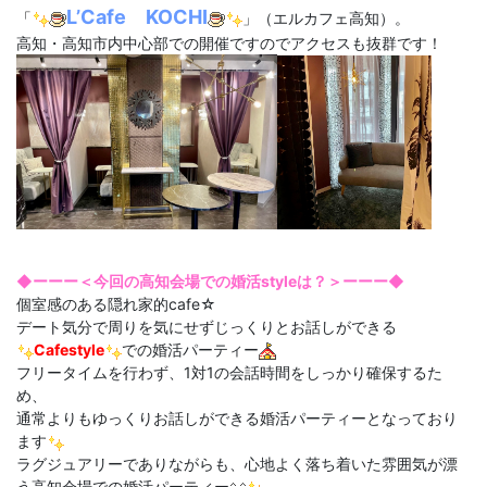
L’Cafe KOCHI
「
」（エルカフェ高知）。
高知・高知市内中心部での開催ですのでアクセスも抜群です！
◆ーーー＜今回の高知会場での婚活styleは？＞ーーー◆
個室感のある隠れ家的cafe☆
デート気分で周りを気にせずじっくりとお話しができる
Cafestyle
での婚活パーティー
フリータイムを行わず、1対1の会話時間をしっかり確保するた
め、
通常よりもゆっくりお話しができる婚活パーティーとなっており
ます
ラグジュアリーでありながらも、心地よく落ち着いた雰囲気が漂
う高知会場での婚活パーティー