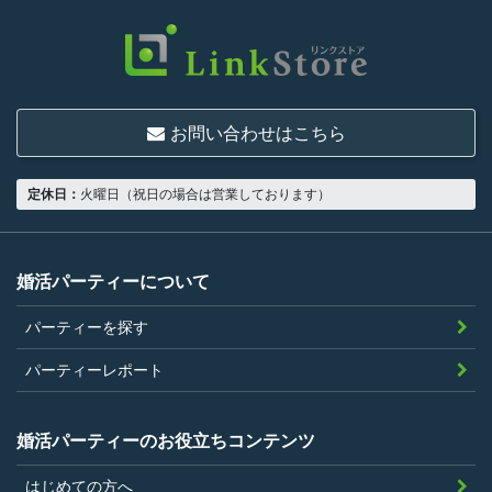
限り、一つでも満たさない人は利用資格がな
いものとします。
結婚または異性との交際を真剣に希望し
ていること
お問い合わせはこちら
18歳以上の独身者であること
男性は収入があること
定休日：
火曜日（祝日の場合は営業しております）
当社の指定する環境でサービスを利用で
きること
当社が企画するパーティープランに設定
婚活パーティーについて
されている年齢条件にあてはまっている
パーティーを探す
こと。
参加条件があり証明書が必要なパーティ
パーティーレポート
ーは、その条件にあてはまっており且つ
弊社が希望する証明書を持参できるこ
婚活パーティーのお役立ちコンテンツ
と。
はじめての方へ
過去に、当社運営サービスにおいて、不