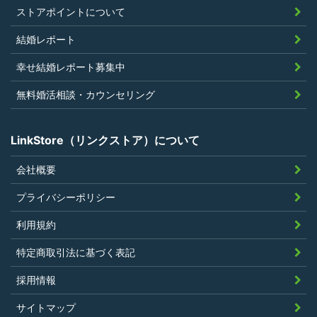
過去に会員登録を抹消されたり、利用停
ストアポイントについて
止処分を受けたことがないこと
結婚レポート
当社の提供するサービスと同一または類
幸せ結婚レポート募集中
似のサービスを提供することを業とする
法人または個人若しくはそれらの従業者
無料婚活相談・カウンセリング
でないこと
LinkStore（リンクストア）について
会社概要
第4条（ポイントの付与）
プライバシーポリシー
利用者は、本規約に違反することなく、
利用規約
LinkStoreを利用することにより、当社が定
特定商取引法に基づく表記
める基準に従ったポイントの付与を受けるこ
とができます。
採用情報
その他、キャンペーンなど当社の判断により
サイトマップ