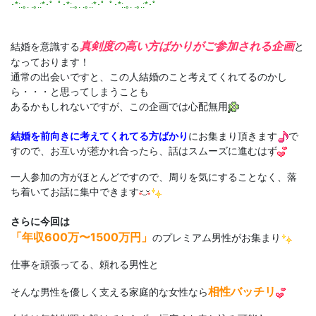
･*:.｡. .｡.:*･゜ﾟ･*:.｡. .｡.:*･゜ﾟ･*:.｡. .｡.:*･゜
真剣度の高い方ばかりがご参加される企画
結婚を意識する
と
なっております！
通常の出会いですと、この人結婚のこと考えてくれてるのかし
ら・・・と思ってしまうことも
あるかもしれないですが、この企画では心配無用
結婚を前向きに考えてくれてる方ばかり
にお集まり頂きます
で
すので、お互いが惹かれ合ったら、話はスムーズに進むはず
一人参加の方がほとんどですので、周りを気にすることなく、落
ち着いてお話に集中できます
さらに今回は
「年収600万〜1500万円
」
のプレミアム男性がお集まり
仕事を頑張ってる、頼れる男性と
相性バッチリ
そんな男性を優しく支える家庭的な女性なら