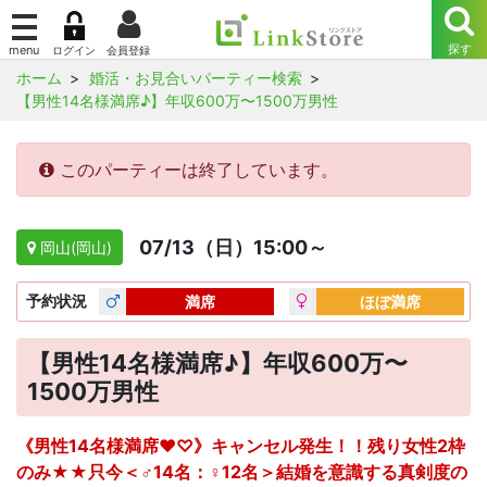
ホーム
婚活・お見合いパーティー検索
【男性14名様満席♪】年収600万〜1500万男性
このパーティーは終了しています。
07/13（日）15:00～
岡山(岡山)
予約
状況
満席
ほぼ満席
【男性14名様満席♪】年収600万〜
1500万男性
《男性14名様満席♥♡》キャンセル発生！！残り女性2枠
のみ★★只今＜♂14名：♀12名＞結婚を意識する真剣度の