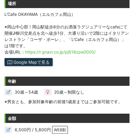
場所
L'Cafe OKAYAMA（エルカフェ岡山）
※岡山中心部！岡山駅徒歩8分のお洒落ラグジュアリーなcafeにて
開催♪柳川交差点を北へ徒歩1分、大通り沿いで2階にはイタリアン
レストラン「コーザ・ボーレ」、「L'Cafe（エルカフェ岡山）」
は1階です。
会場URL：
https://r.gnavi.co.jp/pj618zpe0000/
Google Mapで見る
年齢
30歳～54歳
20歳～制限なし
※男女とも、参加対象年齢の前後1歳差まではご参加可能です。
金額
6,500円 / 5,800円
WEB割