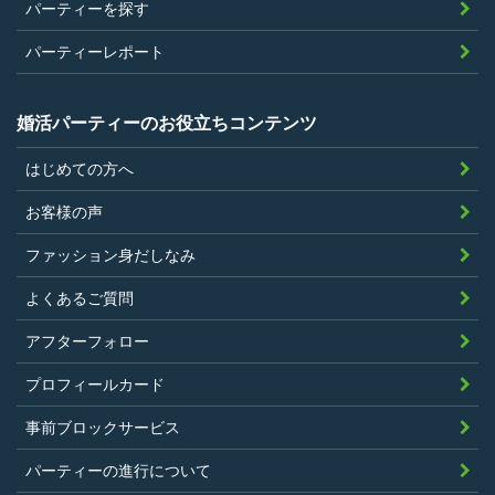
パーティーを探す
こと。
参加条件があり証明書が必要なパーティ
パーティーレポート
ーは、その条件にあてはまっており且つ
弊社が希望する証明書を持参できるこ
婚活パーティーのお役立ちコンテンツ
と。
はじめての方へ
過去に、当社運営サービスにおいて、不
正行為、ストーカー行為、クレジットカ
お客様の声
ードの不正利用その他問題のある行為を
ファッション身だしなみ
したことがないこと
暴力団等の反社会的勢力の関係者でな
よくあるご質問
く、また、法令違反あるいは公序良俗違
アフターフォロー
反行為等反社会的活動を行ったことがな
プロフィールカード
いこと
当社の独自の裁量によりLinkStoreの運営
事前ブロックサービス
上問題があると判断されたことがないこ
パーティーの進行について
と