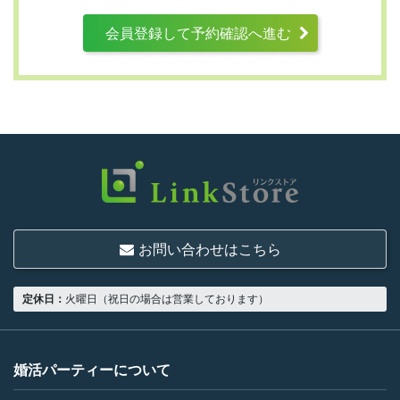
会員登録して予約確認へ進む
第3条 （利用資格）
利用は次に掲げる条件をいずれも満たす人に
限り、一つでも満たさない人は利用資格がな
いものとします。
結婚または異性との交際を真剣に希望し
ていること
お問い合わせはこちら
18歳以上の独身者であること
男性は収入があること
定休日：
火曜日（祝日の場合は営業しております）
当社の指定する環境でサービスを利用で
きること
当社が企画するパーティープランに設定
婚活パーティーについて
されている年齢条件にあてはまっている