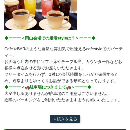
◆ーーー＜岡山会場での婚活styleは？＞ーーー◆
CafeやBARのような自然な雰囲気で出逢えるcafestyleでのパーテ
ィー。
お洒落な店内の中にソファ席やテーブル席、カウンター席などお
客様を点在させる形でお座りいただきます。
フリータイムを行わず、1対1の会話時間をしっかり確保するた
め、通常よりもゆっくりお話ができる形式となっております。
◆ーーー＜
駐車場につきまして
＞ーーー◆
大変申し訳ありませんが駐車場のご用意はございません。
近隣のパーキングをご利用いただきますようお願いいたします。
＋続きを見る