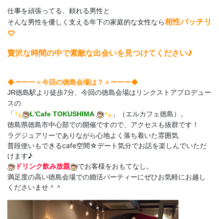
仕事を頑張ってる、頼れる男性と
相性バッチリ
そんな男性を優しく支える年下の家庭的な女性なら
♡
贅沢な時間の中で素敵な出会いを見つけてください♪
◆ーーー＜今回の徳島会場は？＞
ーーー◆
JR徳島駅より徒歩7分、今回の徳島会場はリンクストアプロデュー
スの
「
L'Cafe TOKUSHIMA
」（エルカフェ徳島）。
徳島県徳島市中心部での開催ですので、アクセスも抜群です！
ラグジュアリーでありながら心地よく落ち着いた雰囲気
普段使いもできるcafe空間☆デート気分でお話を楽しんでいただ
けます♪
ドリンク飲み放題
でお客様をおもてなし。
満足度の高い徳島会場での婚活パーティーにぜひお気軽にお越し
くださいませ＾＾