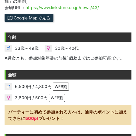
橋」の南側）
会場URL：
https://www.linkstore.co.jp/news/43/
Google Mapで見る
年齢
33歳～49歳
30歳～40代
※男女とも、参加対象年齢の前後1歳差まではご参加可能です。
金額
6,500円 / 4,800円
WEB割
3,800円 / 500円
WEB割
パーティーに初めて参加される方へは、通常のポイントに加え
てさらに
500pt
プレゼント！