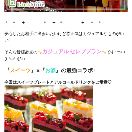
＊--＊---
✦
----------＊---
✦
--＊----------
✦
---＊--＊
安心したお相手に出会いたいけど雰囲気はカジュアルなものがい
い…
カジュアル セレブプラン
そんな皆様必見の
です･:*+.\
(( °ω° ))/.:+
『
スイーツ
』×『
お酒
』の最強コラボ
！
今回はスイーツプレートとアルコールドリンクをご用意♡