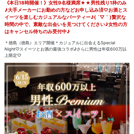
《本日18時開催！》女性9名様満席★★男性残り1枠のみ
♪大手メーカーにお勤めの方などお申し込み済♡お酒とス
イーツを楽しむカジュアルなパーティー♪( ´▽｀)贅沢な
時間の中で、素敵な出会いを見つけてください♪女性の方
はキャンセル待ちのみ受付中♪
＊徳島（徳島）エリア開催＊カジュアルに出会えるSpecial
Night♡スイーツとお酒の最強コラボ♪さらに男性は年収600万以
上限定♡