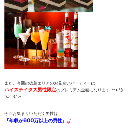
また、今回の徳島エリアのお見合いパーティーは
ハイステイタス男性限定
のプレミアム企画になります･:*+.\((
°ω° ))/.:+
今回お集まりいただく男性は
600
『年収が
万以上の男性』