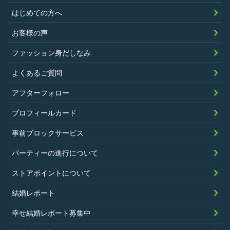
はじめての方へ
過去に、当社運営サービスにおいて、不
正行為、ストーカー行為、クレジットカ
お客様の声
ードの不正利用その他問題のある行為を
ファッション身だしなみ
したことがないこと
暴力団等の反社会的勢力の関係者でな
よくあるご質問
く、また、法令違反あるいは公序良俗違
アフターフォロー
反行為等反社会的活動を行ったことがな
プロフィールカード
いこと
当社の独自の裁量によりLinkStoreの運営
事前ブロックサービス
上問題があると判断されたことがないこ
パーティーの進行について
と
過去に会員登録を抹消されたり、利用停
ストアポイントについて
止処分を受けたことがないこと
結婚レポート
当社の提供するサービスと同一または類
幸せ結婚レポート募集中
似のサービスを提供することを業とする
法人または個人若しくはそれらの従業者