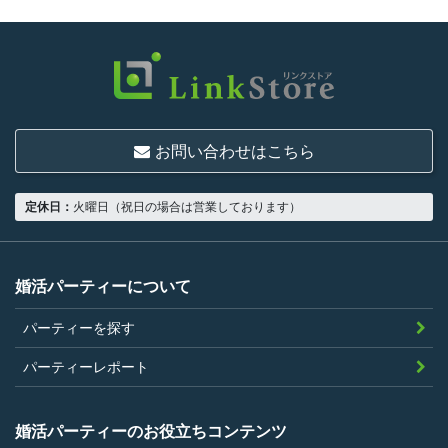
利用は次に掲げる条件をいずれも満たす人に
限り、一つでも満たさない人は利用資格がな
いものとします。
結婚または異性との交際を真剣に希望し
ていること
お問い合わせはこちら
18歳以上の独身者であること
男性は収入があること
定休日：
火曜日（祝日の場合は営業しております）
当社の指定する環境でサービスを利用で
きること
当社が企画するパーティープランに設定
婚活パーティーについて
されている年齢条件にあてはまっている
パーティーを探す
こと。
参加条件があり証明書が必要なパーティ
パーティーレポート
ーは、その条件にあてはまっており且つ
弊社が希望する証明書を持参できるこ
婚活パーティーのお役立ちコンテンツ
と。