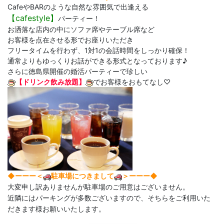
CafeやBARのような自然な雰囲気で出逢える
【
cafestyle】
パーティー！
お洒落な店内の中にソファ席やテーブル席など
お客様を点在させる形でお座りいただき
フリータイムを行わず、1対1の会話時間をしっかり確保！
通常よりもゆっくりお話ができる形式となっております♪
さらに徳島県開催の婚活パーティーで珍しい
【ドリンク飲み放題】
でお客様をおもてなし♡
◆ーーー＜
駐車場につきまして
＞ーーー◆
大変申し訳ありませんが駐車場のご用意はございません。
近隣にはパーキングが多数ございますので、そちらをご利用いた
だきます様お願いいたします。