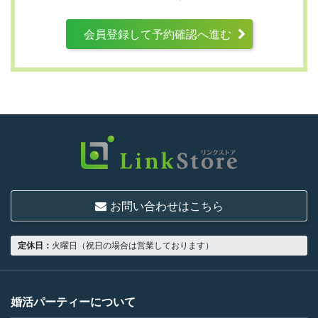
会員登録して予約確認へ進む
第3条 （利用資格）
利用は次に掲げる条件をいずれも満たす人に
限り、一つでも満たさない人は利用資格がな
いものとします。
結婚または異性との交際を真剣に希望し
ていること
お問い合わせはこちら
18歳以上の独身者であること
男性は収入があること
定休日：
火曜日（祝日の場合は営業しております）
当社の指定する環境でサービスを利用で
きること
当社が企画するパーティープランに設定
婚活パーティーについて
されている年齢条件にあてはまっている