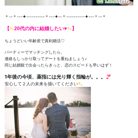
＊--＊---
✦
----------＊---
✦
--＊----------
✦
---＊--＊
【
20代の内に結婚したい♥
】
ちょうどいい年齢差で真剣婚活♡
パーティーでマッチングしたら、
連絡もしっかり取ってデートを重ねましょう♪
同じ結婚観で出会ったらきっと、恋のスピードも早いはず！
1年後の今頃、薬指には光り輝く指輪が。。。
安心して２人の未来を描いてください