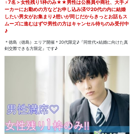
♀7名＞女性残り1枠のみ★★男性は公務員や商社、大手メ
ーカーにお勤めの方などお申し込み済♡20代の内に結婚
したい男女がお集まり♪想いが同じだからきっとお話もス
ムーズに進むはず♡男性の方はキャンセル待ちのみ受付中
♪
＊徳島（徳島）エリア開催＊20代限定♪『同世代×結婚に向けた真
剣交際できる方限定』です♪