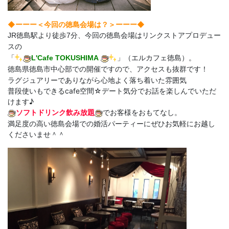
◆ーーー＜今回の徳島会場は？＞
ーーー◆
JR徳島駅より徒歩7分、今回の徳島会場はリンクストアプロデュー
スの
「
L'Cafe TOKUSHIMA
」（エルカフェ徳島）。
徳島県徳島市中心部での開催ですので、アクセスも抜群です！
ラグジュアリーでありながら心地よく落ち着いた雰囲気
普段使いもできるcafe空間☆デート気分でお話を楽しんでいただ
けます♪
ソフトドリンク飲み放題
でお客様をおもてなし。
満足度の高い徳島会場での婚活パーティーにぜひお気軽にお越し
くださいませ＾＾