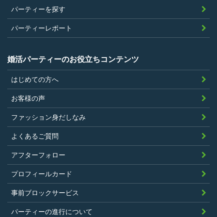
パーティーを探す
こと。
参加条件があり証明書が必要なパーティ
パーティーレポート
ーは、その条件にあてはまっており且つ
弊社が希望する証明書を持参できるこ
婚活パーティーのお役立ちコンテンツ
と。
はじめての方へ
過去に、当社運営サービスにおいて、不
正行為、ストーカー行為、クレジットカ
お客様の声
ードの不正利用その他問題のある行為を
ファッション身だしなみ
したことがないこと
暴力団等の反社会的勢力の関係者でな
よくあるご質問
く、また、法令違反あるいは公序良俗違
アフターフォロー
反行為等反社会的活動を行ったことがな
プロフィールカード
いこと
当社の独自の裁量によりLinkStoreの運営
事前ブロックサービス
上問題があると判断されたことがないこ
パーティーの進行について
と