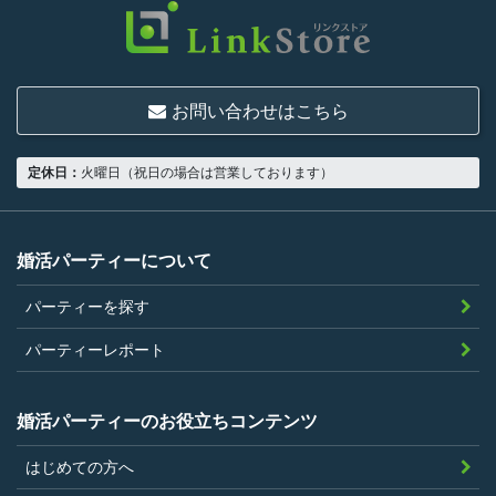
いものとします。
結婚または異性との交際を真剣に希望し
ていること
お問い合わせはこちら
18歳以上の独身者であること
男性は収入があること
定休日：
火曜日（祝日の場合は営業しております）
当社の指定する環境でサービスを利用で
きること
当社が企画するパーティープランに設定
婚活パーティーについて
されている年齢条件にあてはまっている
パーティーを探す
こと。
参加条件があり証明書が必要なパーティ
パーティーレポート
ーは、その条件にあてはまっており且つ
弊社が希望する証明書を持参できるこ
婚活パーティーのお役立ちコンテンツ
と。
はじめての方へ
過去に、当社運営サービスにおいて、不