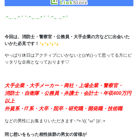
･*:.｡. .｡.:*･゜ﾟ･*:.｡. .｡.:*･゜ﾟ･*:.｡. .｡.:*･゜
今回は、消防士・警察官・公務員・大手企業の方などに出会いた
いかた必見です！
やっぱり休日はアクティブにいかないと(≧∀≦)って思ってる方にピ
ッタリな企画となっております♡
大手企業・大手メーカー・商社・上場企業・警察官・
消防士・自衛隊・公務員・弁護士・会計士・年収400万円
以上
外資系・IT系・大卒・院卒・研究職・開発職・技術職
などの男性にお集まりいただきます･:*+.\(( °ω° ))/.:+
同じ想いをもった相性抜群の男女の皆様が