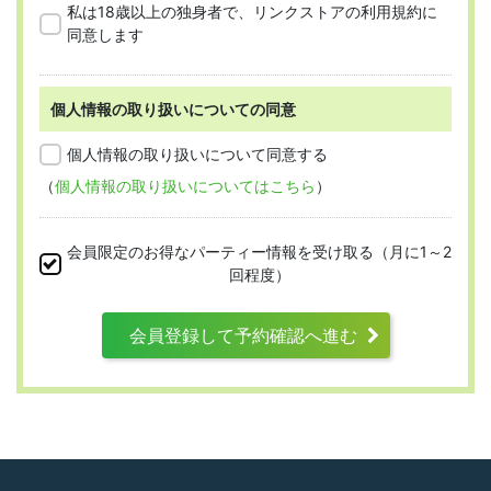
私は18歳以上の独身者で、リンクストアの利用規約に
をした人を指します。
同意します
個人情報の取り扱いについての同意
第2条 （適用範囲）
個人情報の取り扱いについて同意する
（
個人情報の取り扱いについてはこちら
）
本規約は、すべての会員に適用され、登録手
続時および登録後にお守りいただく規約とな
会員限定のお得なパーティー情報を受け取る（月に1～2
ります。
回程度）
会員登録して予約確認へ進む
第3条 （利用資格）
利用は次に掲げる条件をいずれも満たす人に
限り、一つでも満たさない人は利用資格がな