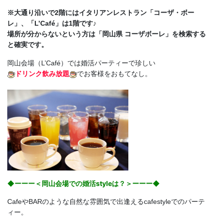
※大通り沿いで2階にはイタリアンレストラン「コーザ・ボー
レ」、「L’Café」は1階です♪
場所が分からないという方は「岡山県 コーザボーレ」を検索する
と確実です。
岡山会場（L’Café）では婚活パーティーで珍しい
ドリンク飲み放題
でお客様をおもてなし。
◆ーーー＜岡山会場での婚活styleは？＞ーーー◆
CafeやBARのような自然な雰囲気で出逢えるcafestyleでのパーテ
ィー。