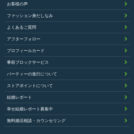
正行為、ストーカー行為、クレジットカ
お客様の声
ードの不正利用その他問題のある行為を
ファッション身だしなみ
したことがないこと
暴力団等の反社会的勢力の関係者でな
よくあるご質問
く、また、法令違反あるいは公序良俗違
アフターフォロー
反行為等反社会的活動を行ったことがな
プロフィールカード
いこと
当社の独自の裁量によりLinkStoreの運営
事前ブロックサービス
上問題があると判断されたことがないこ
パーティーの進行について
と
過去に会員登録を抹消されたり、利用停
ストアポイントについて
止処分を受けたことがないこと
結婚レポート
当社の提供するサービスと同一または類
幸せ結婚レポート募集中
似のサービスを提供することを業とする
法人または個人若しくはそれらの従業者
無料婚活相談・カウンセリング
でないこと