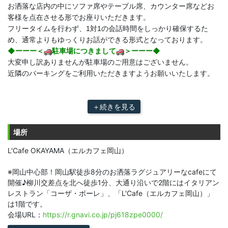
お洒落な店内の中にソファ席やテーブル席、カウンター席などお
客様を点在させる形でお座りいただきます。
フリータイムを行わず、1対1の会話時間をしっかり確保するた
め、通常よりもゆっくりお話ができる形式となっております。
◆ーーー＜
駐車場につきまして
＞ーーー◆
大変申し訳ありませんが駐車場のご用意はございません。
近隣のパーキングをご利用いただきますようお願いいたします。
＋続きを見る
場所
L'Cafe OKAYAMA（エルカフェ岡山）
※岡山中心部！岡山駅徒歩8分のお洒落ラグジュアリーなcafeにて
開催♪柳川交差点を北へ徒歩1分、大通り沿いで2階にはイタリアン
レストラン「コーザ・ボーレ」、「L'Cafe（エルカフェ岡山）」
は1階です。
会場URL：
https://r.gnavi.co.jp/pj618zpe0000/