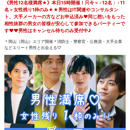
《男性12名様満席★》本日15時開催！只今＜♂12名：♀11
名＞女性残り1枠のみ★★男性はIT関連やコンサルタン
ト、大手メーカーの方などお申込済み♥同じ想いをもった
相性抜群の男女の皆様が安心して参加できるパーティーで
す♥♥男性はキャンセル待ちのみ受付中♪
＊岡山（岡山）エリア開催＊消防士・警察官・公務員・大手企業
などエリート男性と出会える♡