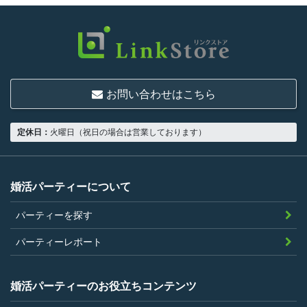
限り、一つでも満たさない人は利用資格がな
いものとします。
結婚または異性との交際を真剣に希望し
ていること
お問い合わせはこちら
18歳以上の独身者であること
男性は収入があること
定休日：
火曜日（祝日の場合は営業しております）
当社の指定する環境でサービスを利用で
きること
当社が企画するパーティープランに設定
婚活パーティーについて
されている年齢条件にあてはまっている
パーティーを探す
こと。
参加条件があり証明書が必要なパーティ
パーティーレポート
ーは、その条件にあてはまっており且つ
弊社が希望する証明書を持参できるこ
婚活パーティーのお役立ちコンテンツ
と。