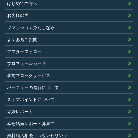
はじめての方へ
過去に、当社運営サービスにおいて、不
正行為、ストーカー行為、クレジットカ
お客様の声
ードの不正利用その他問題のある行為を
ファッション身だしなみ
したことがないこと
暴力団等の反社会的勢力の関係者でな
よくあるご質問
く、また、法令違反あるいは公序良俗違
アフターフォロー
反行為等反社会的活動を行ったことがな
プロフィールカード
いこと
当社の独自の裁量によりLinkStoreの運営
事前ブロックサービス
上問題があると判断されたことがないこ
パーティーの進行について
と
過去に会員登録を抹消されたり、利用停
ストアポイントについて
止処分を受けたことがないこと
結婚レポート
当社の提供するサービスと同一または類
幸せ結婚レポート募集中
似のサービスを提供することを業とする
法人または個人若しくはそれらの従業者
無料婚活相談・カウンセリング