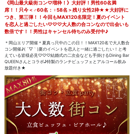
《岡山最大級街コン♡増枠！》大好評！男性60名満
席！！只今＜♂60名：♀58名＞残り女性2枠★★大好評に
つき、第三弾！！今回もMAX120名限定！夏のイベント
を恋人と過ごしたい♡♡♡大人数の合コンなので出会いも
数倍です！！男性はキャンセル待ちのみ受付中♪
＊岡山エリア開催＊夏真っ只中のこの日！！MAX120名で大人数合
コン開催♪( ´▽｀)夏のイベントを恋人と一緒に過ごしたい！と考
えている皆様必見♡♡♡結婚式の二次会なども手掛けるDining Bar
QUEENさんとコラボ♪特製のランチビュッフェとアルコール飲み
放題付き★