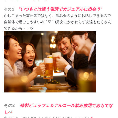
"いつもとは違う場所でカジュアルに出会う”
その１
かしこまった雰囲気ではなく、飲み会のようにお話しできるので
自然体で過ごしやすい♪( ´▽｀)男女にかかわらず友達もたくさん
できるかも・・♡
特製ビュッフェ
その2
＆アルコール飲み放題でおもてな
し