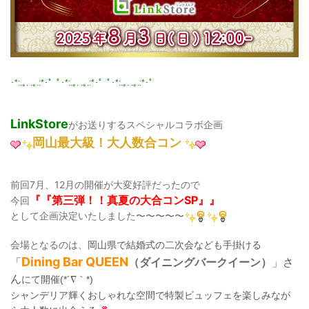
･*:.｡. .｡.:*･゜ﾟ･*:.｡. .｡.:*･゜ﾟ･*:.｡. .｡.:*･゜
LinkStore
がお送りするスペシャルコラボ企画
岡山最大級！大人数合コン
前回7月、12月の開催が大変好評だったので
『『第三弾！！真夏の大合コンSP』』
今回
として企画決定いたしました〜〜〜〜〜
会場となるのは、
岡山県で結婚式の二次会なども手掛ける
Dining Bar QUEEN
「
（ダイニングバークイーン）
」さ
ん
にて開催(*´∇｀*)
シャンデリア輝くおしゃれな空間で特製ビュッフェを楽しみなが