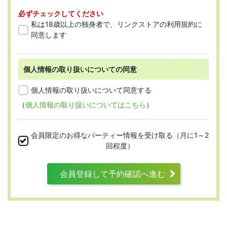
ようとする全ての人を指します。
必ずチェックしてください
「会員」とは、本規約に従って会員登録
私は18歳以上の独身者で、リンクストアの利用規約に
をした人を指します。
同意します
個人情報の取り扱いについての同意
第2条 （適用範囲）
個人情報の取り扱いについて同意する
（
個人情報の取り扱いについてはこちら
）
本規約は、すべての会員に適用され、登録手
続時および登録後にお守りいただく規約とな
会員限定のお得なパーティー情報を受け取る（月に1～2
ります。
回程度）
会員登録して予約確認へ進む
第3条 （利用資格）
利用は次に掲げる条件をいずれも満たす人に