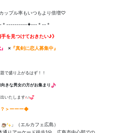
りカップル率もいつもより倍増♡
-＊----------
✦
---＊--＊
相手を見つけておきたい♪》
代』
×
『真剣に恋人募集中』
話題で盛り上がるはず！！
前向きな男女の方がお集まり
演出いたします
？＞
ーーー◆
」（エルカフェ広島）
本通りアーケード徒歩1分、広島市中心部での