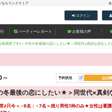
ンならリンクストア
会
ログイン
進行
パーティーレポート
お客様の声
名様満席です!!＜今年の冬最後の恋にしたい★＞同世代×真剣な恋をした
0～
予約
状況
ほぼ
年の冬最後の恋にしたい★＞同世代×真
満席♪只今＜♂6名：♀7名＞残り男性1枠のみ★女性は看