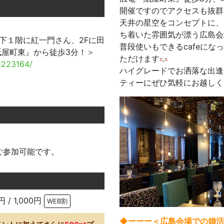
開催ですのでアクセスも抜群
天井の星空をコンセプトに、
ち着いた雰囲気が漂う広島会
地下１階に紅一門さん、2Fに田
普段使いもできるcafeに
紙屋町東』から徒歩3分！＞
ただけます
1223164/
ハイグレードでお洒落な出逢
ティーにぜひ気軽にお越し
ご参加可能です。
円 / 1,000円
WEB割
◆ーーー＜広島会場での婚活s