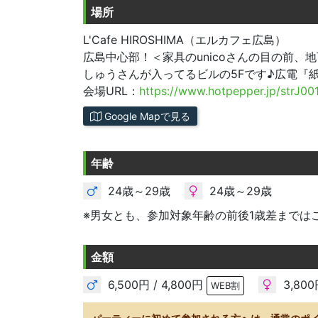
場所
L'Cafe HIROSHIMA（エルカフェ広島）
広島中心部！＜家具のunicoさんの目の前、
しゅうさんが入ってるビルの5Fです♪広電『
会場URL：
https://www.hotpepper.jp/strJ00
Google Mapで見る
年齢
24歳～29歳
24歳～29歳
※男女とも、参加対象年齢の前後1歳差までは
金額
6,500円 / 4,800円
3,800
WEB割