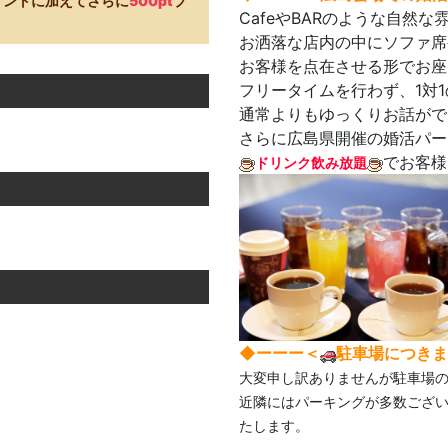
イントに加えてさらに
500pt
プ
CafeやBARのような自然
お洒落な店内の中にソファ席
お客様を点在させる形でお座
フリータイムを行わず、1対
通常よりもゆっくりお話がで
さらに広島県開催の婚活パー
でお客様
ドリンク飲み放題
◆ーーー＜
駐車場につきま
大変申し訳ありませんが駐車場
近隣にはパーキングが多数ござ
たします。