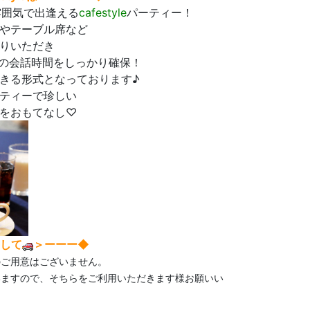
な雰囲気で出逢える
cafestyle
パーティー！
やテーブル席など
りいただき
1の会話時間をしっかり確保！
きる形式となっております♪
ティーで珍しい
をおもてなし♡
して
＞ーーー◆
のご用意はございません。
いますので、そちらをご利用いただきます様お願いい