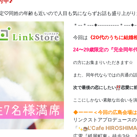
付中♪
限定♡同姓の年齢も近いので人目も気にならずお話も盛り上が
＊--＊---
✦
----------＊---
✦
-
今回は
《20代のうちに結婚
24〜29歳限定の『完全同年
の方にお集まりいただきます☆
また、同年代ならではの共通の
次で最後の恋にしたい
恋愛に
ここにしかない素敵な出会いを
◆ーーー＜今回の広島会場は
リンクストアプロデュースの
L'Cafe HIROSHIMA
「
広電『紙屋町東』徒歩3分、