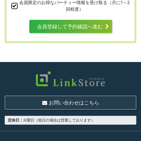
会員限定のお得なパーティー情報を受け取る（月に1～2
ります。
回程度）
会員登録して予約確認へ進む
第3条 （利用資格）
利用は次に掲げる条件をいずれも満たす人に
限り、一つでも満たさない人は利用資格がな
いものとします。
結婚または異性との交際を真剣に希望し
ていること
お問い合わせはこちら
18歳以上の独身者であること
男性は収入があること
定休日：
火曜日（祝日の場合は営業しております）
当社の指定する環境でサービスを利用で
きること