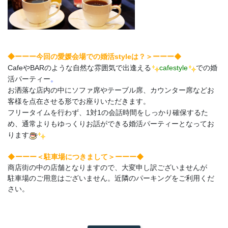
ーーー◆
◆ーーー今回の愛媛会場での婚活styleは？＞
CafeやBARのような自然な雰囲気で出逢える
cafestyle
での婚
活パーティー
。
お洒落な店内の中にソファ席やテーブル席、カウンター席などお
客様を点在させる形でお座りいただきます。
フリータイムを行わず、1対1の会話時間をしっかり確保するた
め、通常よりもゆっくりお話ができる婚活パーティーとなってお
ります
◆ーーー＜駐車場につきまして＞ーーー◆
商店街の中の店舗となりますので、大変申し訳ございませんが
駐車場のご用意はございません。近隣のパーキングをご利用くだ
さい。