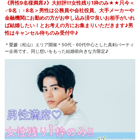
《男性9名様満席♪》大好評!!!女性残り1枠のみ★★只今＜
♂9名：♀8名＞男性は公務員や会社役員、大手メーカーや
金融機関にお勤めの方がお申し込み済♡良いお相手がいれ
ば結婚したい！とお考えの方にお集まりいただきます♪男
性はキャンセル待ちのみ受付中♪
＊愛媛（松山）エリア開催＊50代・60代中心とした真剣パーティ
ー企画です。同じ想いをもった結婚前向きな方限定♪