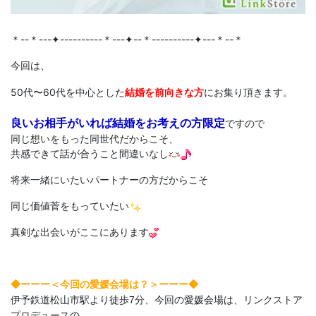
＊--＊---✦----------＊---✦--＊----------✦---＊--＊
今回
は、
50代〜60代を中心とした
結婚を前向きな方
にお集り頂きます。
良いお相手がいれば結婚をお考えの方限定
ですので
同じ想いをもった同世代だからこそ、
共感できて話が合うこと間違いなし
将来一緒にいたいパートナーの方だからこそ
同じ価値菅をもっていたい
真剣な出会いがここにあります
◆ーーー＜今回の愛媛
会場は？＞ーーー◆
伊予鉄道松山市駅より徒歩7分、今回の愛媛会場は、リンクストア
プロデュースの