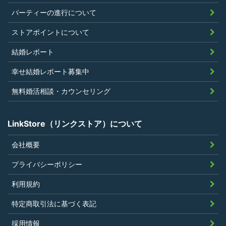
上問題があると判断されたことがないこ
パーティーの進行について
と
過去に会員登録を抹消されたり、利用停
ストアポイントについて
止処分を受けたことがないこと
結婚レポート
当社の提供するサービスと同一または類
幸せ結婚レポート募集中
似のサービスを提供することを業とする
法人または個人若しくはそれらの従業者
無料婚活相談・カウンセリング
でないこと
LinkStore（リンクストア）について
会社概要
第4条（ポイントの付与）
プライバシーポリシー
利用者は、本規約に違反することなく、
利用規約
LinkStoreを利用することにより、当社が定
特定商取引法に基づく表記
める基準に従ったポイントの付与を受けるこ
とができます。
採用情報