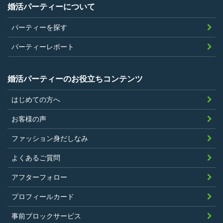
当社が企画するパーティープランに設定
婚活パーティーについて
されている年齢条件にあてはまっている
パーティーを探す
こと。
参加条件があり証明書が必要なパーティ
パーティーレポート
ーは、その条件にあてはまっており且つ
弊社が希望する証明書を持参できるこ
婚活パーティーのお役立ちコンテンツ
と。
はじめての方へ
過去に、当社運営サービスにおいて、不
正行為、ストーカー行為、クレジットカ
お客様の声
ードの不正利用その他問題のある行為を
ファッション身だしなみ
したことがないこと
暴力団等の反社会的勢力の関係者でな
よくあるご質問
く、また、法令違反あるいは公序良俗違
アフターフォロー
反行為等反社会的活動を行ったことがな
プロフィールカード
いこと
当社の独自の裁量によりLinkStoreの運営
事前ブロックサービス