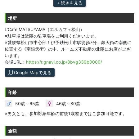
＋続きを見る
場所
L'Cafe MATSUYAMA（エルカフェ松山）
※駐車場は近隣の駐車場をご利用くださいませ。
※愛媛県松山市中心部！伊予鉄松山市駅徒歩7分、銀天街の南側に
位置する《南銀天街》の中、ルームズ不動産の北隣にお店がござ
います。
会場URL：
https://r.gnavi.co.jp/8bvg339b0000/
Google Mapで見る
年齢
50歳～65歳
46歳～80歳
※男女とも、参加対象年齢の前後1歳差まではご参加可能です。
金額