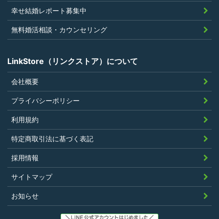
幸せ結婚レポート募集中
似のサービスを提供することを業とする
法人または個人若しくはそれらの従業者
無料婚活相談・カウンセリング
でないこと
LinkStore（リンクストア）について
会社概要
第4条（ポイントの付与）
プライバシーポリシー
利用者は、本規約に違反することなく、
利用規約
LinkStoreを利用することにより、当社が定
特定商取引法に基づく表記
める基準に従ったポイントの付与を受けるこ
とができます。
採用情報
その他、キャンペーンなど当社の判断により
サイトマップ
随時ポイントの付与をすることがあります。
お知らせ