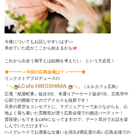
今後についてもお話しやすいはず
求めていた恋がここから始まるかも
これから出会う相手とは結婚を考えたい、という方必見！
◆ーーー＜今回の広島会場は？＞
ーーー◆
リンクストアプロデュースの
LCafe HIROSHIMA
「
」（エルカフェ広島）
広電『紙屋町東』徒歩3分、本通りアーケード徒歩1分、広島市中
心部での開催ですのでアクセスも抜群です！
天井の星空をコンセプトに、ラグジュアリーでありながらも、心
地よく落ち着いた雰囲気が漂う広島会場での婚活パーティー！
普段使いもできるcafeになってますので、デート気分でお話を楽
しんでいただけます
ハイグレードでお洒落な出逢いを演出♪満足度の高い広島会場での