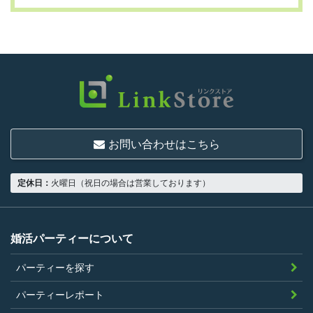
利用は次に掲げる条件をいずれも満たす人に
限り、一つでも満たさない人は利用資格がな
いものとします。
結婚または異性との交際を真剣に希望し
ていること
お問い合わせはこちら
18歳以上の独身者であること
男性は収入があること
定休日：
火曜日（祝日の場合は営業しております）
当社の指定する環境でサービスを利用で
きること
当社が企画するパーティープランに設定
婚活パーティーについて
されている年齢条件にあてはまっている
パーティーを探す
こと。
参加条件があり証明書が必要なパーティ
パーティーレポート
ーは、その条件にあてはまっており且つ