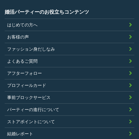
弊社が希望する証明書を持参できるこ
婚活パーティーのお役立ちコンテンツ
と。
はじめての方へ
過去に、当社運営サービスにおいて、不
正行為、ストーカー行為、クレジットカ
お客様の声
ードの不正利用その他問題のある行為を
ファッション身だしなみ
したことがないこと
暴力団等の反社会的勢力の関係者でな
よくあるご質問
く、また、法令違反あるいは公序良俗違
アフターフォロー
反行為等反社会的活動を行ったことがな
プロフィールカード
いこと
当社の独自の裁量によりLinkStoreの運営
事前ブロックサービス
上問題があると判断されたことがないこ
パーティーの進行について
と
過去に会員登録を抹消されたり、利用停
ストアポイントについて
止処分を受けたことがないこと
結婚レポート
当社の提供するサービスと同一または類