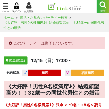
ホーム
婚活・お見合いパーティー検索
《大好評！男性9名様満席♪》結婚願望高め！！32歳〜の同世代男
性との婚活
このパーティーは終了しています。
12/15（日）17:00～
広島(広島)
予約
状況
満席
ほぼ満席
《大好評！男性9名様満席♪》結婚願望
高め！！32歳〜の同世代男性との婚活
《大好評！男性9名様満席♪》只今＜♂9名：♀8名＞残り