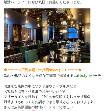
婚活パーティーにぜひ気軽にお越しくださいませ。
◆ーーー＜広島会場での婚活styleは？＞ーーー◆
cafestyle
CafeやBARのような自然な雰囲気で出逢える
パーティ
ー！
お洒落な店内の中にソファ席やテーブル席など
お客様を点在させる形でお座りいただき
フリータイムを行わず、1対1の会話時間をしっかり確保！
通常よりもゆっくりお話ができる形式となっております♪
さらに広島県開催の婚活パーティーで珍しい