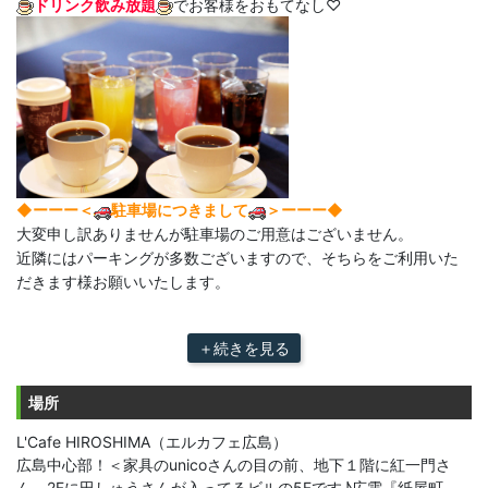
ドリンク飲み放題
でお客様をおもてなし♡
◆ーーー＜
駐車場につきまして
＞ーーー◆
大変申し訳ありませんが駐車場のご用意はございません。
近隣にはパーキングが多数ございますので、そちらをご利用いた
だきます様お願いいたします。
＋続きを見る
場所
L'Cafe HIROSHIMA（エルカフェ広島）
広島中心部！＜家具のunicoさんの目の前、地下１階に紅一門さ
ん、2Fに田しゅうさんが入ってるビルの5Fです♪広電『紙屋町