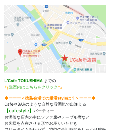
L'Cafe TOKUSHIMA
までの
道案内はこちらをクリック
◆ーーー＜徳島会場での婚活styleは？＞ーーー◆
CafeやBARのような自然な雰囲気で出逢える
【
cafestyle】
パーティー！
お洒落な店内の中にソファ席やテーブル席など
お客様を点在させる形でお座りいただき
フリータイムを行わず、1対1の会話時間をしっかり確保！