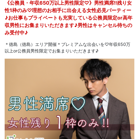
《公務員・年収650万以上男性限定♡》男性満席!!残り女
性1枠のみ♡理想のお相手に出会える女性必見パーティー
♪お仕事もプライベートも充実している公務員限定or高年
収男性にお集まりいただきます♪男性はキャンセル待ちの
み受付中♪
＊徳島（徳島）エリア開催＊プレミアムな出会いを♡年収650万
以上or公務員男性限定でお集まりいただきます♪