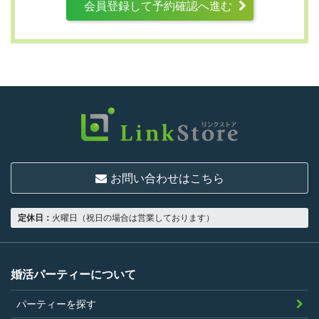
会員登録して予約確認へ進む
第3条 （利用資格）
利用は次に掲げる条件をいずれも満たす人に
限り、一つでも満たさない人は利用資格がな
いものとします。
結婚または異性との交際を真剣に希望し
ていること
お問い合わせはこちら
18歳以上の独身者であること
男性は収入があること
定休日：
火曜日（祝日の場合は営業しております）
当社の指定する環境でサービスを利用で
きること
当社が企画するパーティープランに設定
婚活パーティーについて
されている年齢条件にあてはまっている
パーティーを探す
こと。