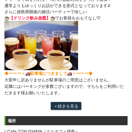
通常よりもゆっくりお話ができる形式となっております♪
さらに徳島県開催の婚活パーティーで珍しい
【ドリンク飲み放題】
でお客様をおもてなし♡
◆ーーー＜
駐車場につきまして
＞ーーー◆
大変申し訳ありませんが駐車場のご用意はございません。
近隣にはパーキングが多数ございますので、そちらをご利用いた
だきます様お願いいたします。
＋続きを見る
場所
L'Cafe TOKUSHIMA（エルカフェ徳島）