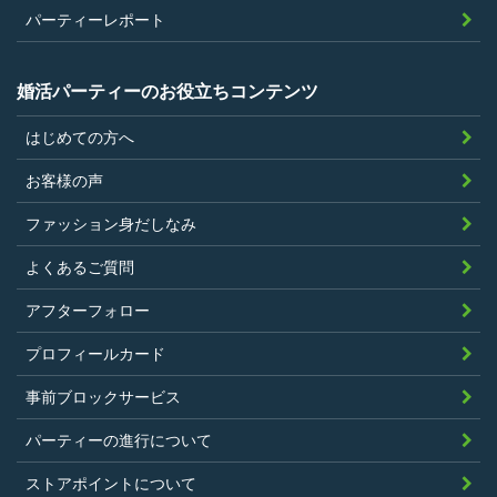
参加条件があり証明書が必要なパーティ
パーティーレポート
ーは、その条件にあてはまっており且つ
弊社が希望する証明書を持参できるこ
婚活パーティーのお役立ちコンテンツ
と。
はじめての方へ
過去に、当社運営サービスにおいて、不
正行為、ストーカー行為、クレジットカ
お客様の声
ードの不正利用その他問題のある行為を
ファッション身だしなみ
したことがないこと
暴力団等の反社会的勢力の関係者でな
よくあるご質問
く、また、法令違反あるいは公序良俗違
アフターフォロー
反行為等反社会的活動を行ったことがな
プロフィールカード
いこと
当社の独自の裁量によりLinkStoreの運営
事前ブロックサービス
上問題があると判断されたことがないこ
パーティーの進行について
と
過去に会員登録を抹消されたり、利用停
ストアポイントについて