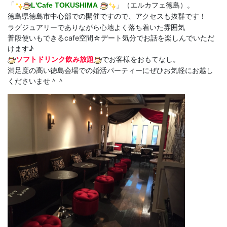
「
L'Cafe TOKUSHIMA
」（エルカフェ徳島）。
徳島県徳島市中心部での開催ですので、アクセスも抜群です！
ラグジュアリーでありながら心地よく落ち着いた雰囲気
普段使いもできるcafe空間☆デート気分でお話を楽しんでいただ
けます♪
ソフトドリンク飲み放題
でお客様をおもてなし。
満足度の高い徳島会場での婚活パーティーにぜひお気軽にお越し
くださいませ＾＾