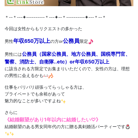
＊--＊---
✦
----------＊---
✦
--＊----------
✦
---＊--＊
女性からもリクエストの多かった
今回は
年収650万以上
公務員
男性
の方or
限定
国家公務員、地方公務員、国税専門官、
公務員（
男性には
警察、消防士、自衛隊..etc）or年収650万以上
に該当される方限定でお集まりいただくので、
女性の方は、理想
の男性に会えるかも
仕事をバリバリ頑張ってらっしゃる方は、
プライベートでも余裕があって
魅力的なことが多いですよね
さらに
《結婚願望があり1年以内に結婚したい♡》
結婚願望のある男女同年代の方に贈る真剣婚活パーティーです