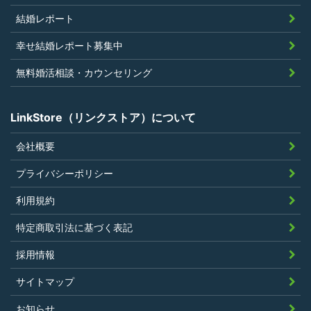
止処分を受けたことがないこと
結婚レポート
当社の提供するサービスと同一または類
幸せ結婚レポート募集中
似のサービスを提供することを業とする
法人または個人若しくはそれらの従業者
無料婚活相談・カウンセリング
でないこと
LinkStore（リンクストア）について
会社概要
第4条（ポイントの付与）
プライバシーポリシー
利用者は、本規約に違反することなく、
利用規約
LinkStoreを利用することにより、当社が定
特定商取引法に基づく表記
める基準に従ったポイントの付与を受けるこ
とができます。
採用情報
その他、キャンペーンなど当社の判断により
サイトマップ
随時ポイントの付与をすることがあります。
お知らせ