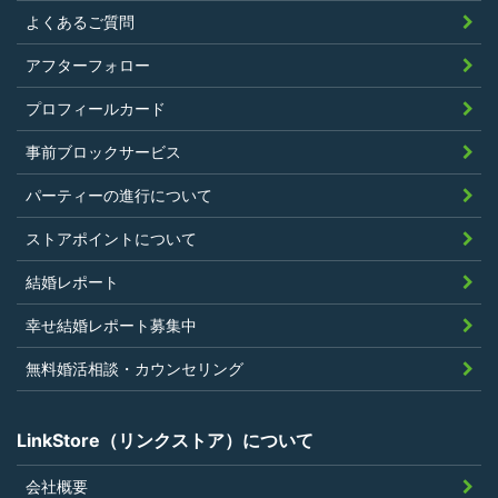
暴力団等の反社会的勢力の関係者でな
よくあるご質問
く、また、法令違反あるいは公序良俗違
アフターフォロー
反行為等反社会的活動を行ったことがな
プロフィールカード
いこと
当社の独自の裁量によりLinkStoreの運営
事前ブロックサービス
上問題があると判断されたことがないこ
パーティーの進行について
と
過去に会員登録を抹消されたり、利用停
ストアポイントについて
止処分を受けたことがないこと
結婚レポート
当社の提供するサービスと同一または類
幸せ結婚レポート募集中
似のサービスを提供することを業とする
法人または個人若しくはそれらの従業者
無料婚活相談・カウンセリング
でないこと
LinkStore（リンクストア）について
会社概要