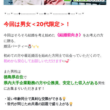
＊--＊---
✦
----------＊---
✦
--＊----------
✦
---＊--＊
今回は男女＜20代限定＞！
そろそろ結婚を考え始めた
《結婚前向き》
今回は
をお考えの方
に贈る、
婚活パーティー
初めての方や最近婚活を始めた方同士で出会っていただくので、
初めから安心してお話しいただけます
また男性は
徳島県在住
で
県内大手企業勤務の方や公務員、安定した収入がある
男性
にお集まりいただきます！
・近い年齢同士で真剣な交際ができる
・世代が同じため共通の話題で
盛り上がる