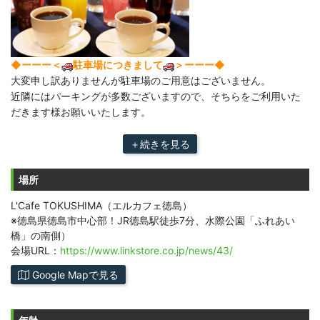
◆ーーー＜
駐車場につきまして
＞ーーー◆
大変申し訳ありませんが駐車場のご用意はございません。
近隣にはパーキングが多数ございますので、そちらをご利用いた
だきます様お願いいたします。
＋続きを見る
場所
L'Cafe TOKUSHIMA（エルカフェ徳島）
※徳島県徳島市中心部！JR徳島駅徒歩7分、水際公園「ふれあい
橋」の南側）
会場URL：
https://www.linkstore.co.jp/news/43/
Google Mapで見る