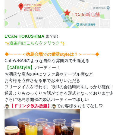
L'Cafe TOKUSHIMA
までの
道案内はこちらをクリック
◆ーーー＜徳島会場での婚活styleは？＞ーーー◆
CafeやBARのような自然な雰囲気で出逢える
【
cafestyle】
パーティー！
お洒落な店内の中にソファ席やテーブル席など
お客様を点在させる形でお座りいただき
フリータイムを行わず、1対1の会話時間をしっかり確保！
通常よりもゆっくりお話ができる形式となっております♪
さらに徳島県開催の婚活パーティーで珍しい
【ドリンク飲み放題】
でお客様をおもてなし♡