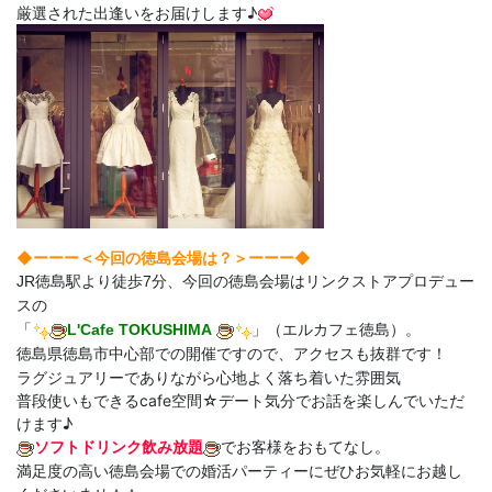
厳選された出逢いをお届けします♪
◆ーーー＜今回の徳島会場は？＞
ーーー◆
JR徳島駅より徒歩7分、今回の徳島会場はリンクストアプロデュー
スの
「
L'Cafe TOKUSHIMA
」（エルカフェ徳島）。
徳島県徳島市中心部での開催ですので、アクセスも抜群です！
ラグジュアリーでありながら心地よく落ち着いた雰囲気
普段使いもできるcafe空間☆デート気分でお話を楽しんでいただ
けます♪
ソフトドリンク飲み放題
でお客様をおもてなし。
満足度の高い徳島会場での婚活パーティーにぜひお気軽にお越し