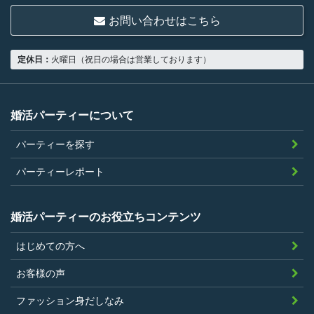
ていること
お問い合わせはこちら
18歳以上の独身者であること
男性は収入があること
定休日：
火曜日（祝日の場合は営業しております）
当社の指定する環境でサービスを利用で
きること
当社が企画するパーティープランに設定
婚活パーティーについて
されている年齢条件にあてはまっている
パーティーを探す
こと。
参加条件があり証明書が必要なパーティ
パーティーレポート
ーは、その条件にあてはまっており且つ
弊社が希望する証明書を持参できるこ
婚活パーティーのお役立ちコンテンツ
と。
はじめての方へ
過去に、当社運営サービスにおいて、不
正行為、ストーカー行為、クレジットカ
お客様の声
ードの不正利用その他問題のある行為を
ファッション身だしなみ
したことがないこと