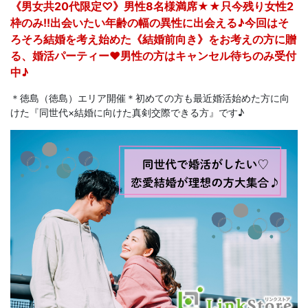
《男女共20代限定♡》男性8名様満席★★只今残り女性2
枠のみ!!出会いたい年齢の幅の異性に出会える♪今回はそ
ろそろ結婚を考え始めた《結婚前向き》をお考えの方に贈
る、婚活パーティー♥男性の方はキャンセル待ちのみ受付
中♪
＊徳島（徳島）エリア開催＊初めての方も最近婚活始めた方に向
けた『同世代×結婚に向けた真剣交際できる方』です♪