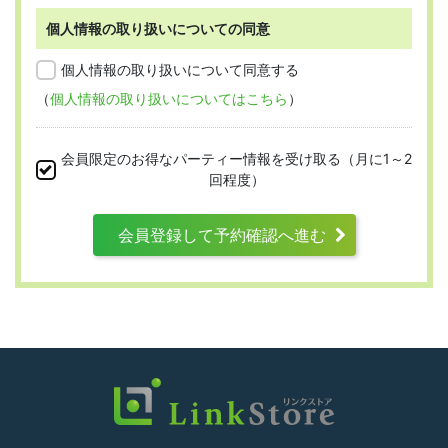
個人情報の取り扱いについての同意
第2条 （適用範囲）
個人情報の取り扱いについて同意する
（
個人情報の取り扱いについてはこちら
）
本規約は、すべての会員に適用され、登録手
続時および登録後にお守りいただく規約とな
会員限定のお得なパーティー情報を受け取る（月に1～2
ります。
回程度）
会員登録して予約確認へ進む
第3条 （利用資格）
利用は次に掲げる条件をいずれも満たす人に
限り、一つでも満たさない人は利用資格がな
いものとします。
結婚または異性との交際を真剣に希望し