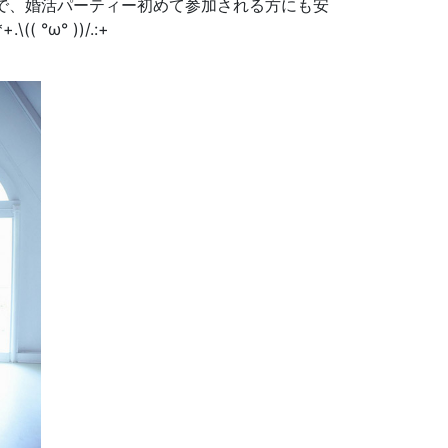
で、婚活パーティー初めて参加される方にも安
 °ω° ))/.:+