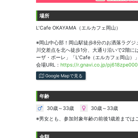
場所
L'Cafe OKAYAMA（エルカフェ岡山）
※岡山中心部！岡山駅徒歩8分のお洒落ラグジュ
川交差点を北へ徒歩1分、大通り沿いで2階に
ーザ・ボーレ」「L'Cafe（エルカフェ岡山）
会場URL：
https://r.gnavi.co.jp/pj618zpe000
Google Mapで見る
年齢
30歳～33歳
30歳～33歳
※男女とも、参加対象年齢の前後1歳差までは
金額