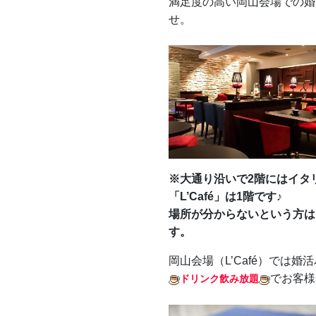
満足度の高い岡山会場での婚
せ。
※大通り沿いで2階にはイタ
「L’Café」は1階です♪
場所が分からないという方は
す。
岡山会場（L’Café）では
でお客様
ドリンク飲み放題