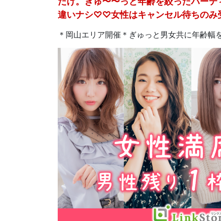
だけ。ぎゅ〜〜っと年齢を絞ったパーティ
違いナシ♡♡女性はキャンセル待ちのみ
＊岡山エリア開催＊ぎゅっと男女共に年齢幅