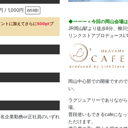
円 / 1,000円
WEB割
◆ーーー＜今回の岡山会場
イントに加えてさらに
500pt
プ
JR岡山駅より徒歩8分、柳
リンクストアプロデュースL’C
岡山中心部での開催ですので
い。
ラグジュアリーでありながら
場。
普段使いもできるcafeに
r有名企業勤務or正社員のいずれ
ただけます。