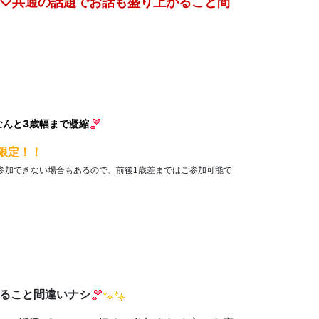
る♡共通の話題でお話も盛り上がること間
゜
なんと3歳幅まで凝縮
】限定！！
参加できない場合もあるので、
前後1歳差まではご参加可能で
ること間違いナシ