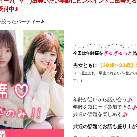
ー♪( ´▽｀)出会いたい年齢にピンポイントに出会え
受付中♪
を絞ったパーティー♪
･*:.｡. .｡.:*･゜ﾟ･*:.｡. .｡.:*･゜ﾟ･*:.｡. .｡.:*･
ぎゅぎゅっと!
今回は年齢幅を
男女ともに
【30歳〜33歳
（
※遅生まれ・早生まれという概念で
）
す。
年齢が近いから話が合う
年齢を気にせず参加できる
共通の話題を楽しめる
共通の話題でお話も盛り上が