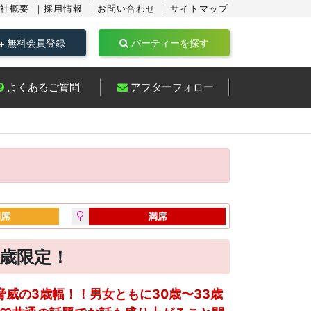
社概要
採用情報
お問い合わせ
サイトマップ
無料会員登録
パーティーを探す
よくあるご質問
アフターフォロー
満席
満席
3歳限定！
脅威の3歳幅！！男女ともに30歳〜33歳