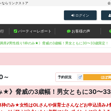
ンならリンクストア
会
ログイン
進行
パーティーレポート
お客様の声
満席♪男性残り1枠のみ★》脅威の3歳幅！男女ともに30〜33歳限定！
00～
予約
状況
ほぼ
み★》脅威の3歳幅！男女ともに30〜3
性1枠のみ★女性はOLさんや保育士さんなどお申込済み♪