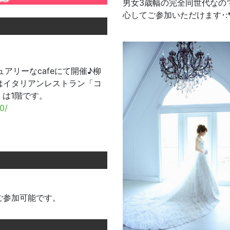
男女3歳幅の完全同世代なの
心してご参加いただけます･:*+.\((
アリーなcafeにて開催♪柳
はイタリアンレストラン「コ
」は1階です。
0/
ご参加可能です。