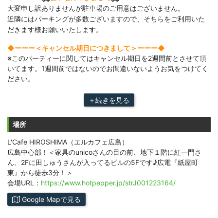
大変申し訳ありませんが駐車場のご用意はございません。
近隣にはパーキングが多数ございますので、そちらをご利用いた
だきます様お願いいたします。
◆ーーー＜キャンセル期日につきまして＞ーーー◆​
※このパーティーに関してはキャンセル期日を2週間前とさせて頂
いてます。1週間前ではないのでお間違いないようお気をつけてく
ださい。
＋続きを見る
場所
L'Cafe HIROSHIMA（エルカフェ広島）
広島中心部！＜家具のunicoさんの目の前、地下１階に紅一門さ
ん、2Fに田しゅうさんが入ってるビルの5Fです♪広電『紙屋町
東』から徒歩3分！＞
会場URL：
https://www.hotpepper.jp/strJ001223164/
Google Mapで見る