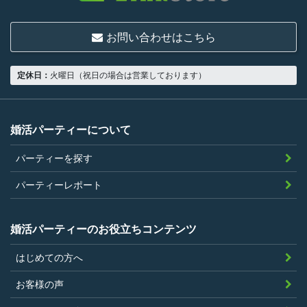
結婚または異性との交際を真剣に希望し
ていること
お問い合わせはこちら
18歳以上の独身者であること
男性は収入があること
定休日：
火曜日（祝日の場合は営業しております）
当社の指定する環境でサービスを利用で
きること
当社が企画するパーティープランに設定
婚活パーティーについて
されている年齢条件にあてはまっている
パーティーを探す
こと。
参加条件があり証明書が必要なパーティ
パーティーレポート
ーは、その条件にあてはまっており且つ
弊社が希望する証明書を持参できるこ
婚活パーティーのお役立ちコンテンツ
と。
はじめての方へ
過去に、当社運営サービスにおいて、不
正行為、ストーカー行為、クレジットカ
お客様の声
ードの不正利用その他問題のある行為を