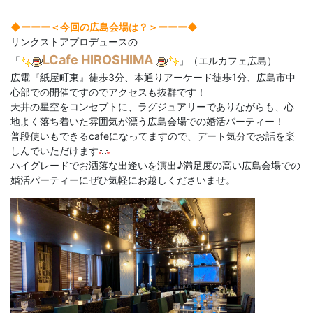
◆ーーー＜今回の広島会場は？＞
ーーー◆
リンクストアプロデュースの
LCafe HIROSHIMA
「
」（エルカフェ広島）
広電『紙屋町東』徒歩3分、本通りアーケード徒歩1分、広島市中
心部での開催ですのでアクセスも抜群です！
天井の星空をコンセプトに、ラグジュアリーでありながらも、心
地よく落ち着いた雰囲気が漂う広島会場での婚活パーティー！
普段使いもできるcafeになってますので、デート気分でお話を楽
しんでいただけます
ハイグレードでお洒落な出逢いを演出♪満足度の高い広島会場での
婚活パーティーにぜひ気軽にお越しくださいませ。