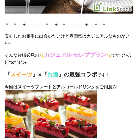
＊--＊---✦----------＊---✦--＊----------✦---＊--＊
安心したお相手に出会いたいけど雰囲気はカジュアルなものがい
い…
カジュアル セレブプラン
そんな皆様必見の
です･:*+.\
(( °ω° ))/.:+
『
スイーツ
』×『
お酒
』の最強コラボ
です！
今回はスイーツプレートとアルコールドリンクをご用意♡