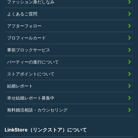
ファッション身だしなみ
したことがないこと
暴力団等の反社会的勢力の関係者でな
よくあるご質問
く、また、法令違反あるいは公序良俗違
アフターフォロー
反行為等反社会的活動を行ったことがな
プロフィールカード
いこと
当社の独自の裁量によりLinkStoreの運営
事前ブロックサービス
上問題があると判断されたことがないこ
パーティーの進行について
と
過去に会員登録を抹消されたり、利用停
ストアポイントについて
止処分を受けたことがないこと
結婚レポート
当社の提供するサービスと同一または類
幸せ結婚レポート募集中
似のサービスを提供することを業とする
法人または個人若しくはそれらの従業者
無料婚活相談・カウンセリング
でないこと
LinkStore（リンクストア）について