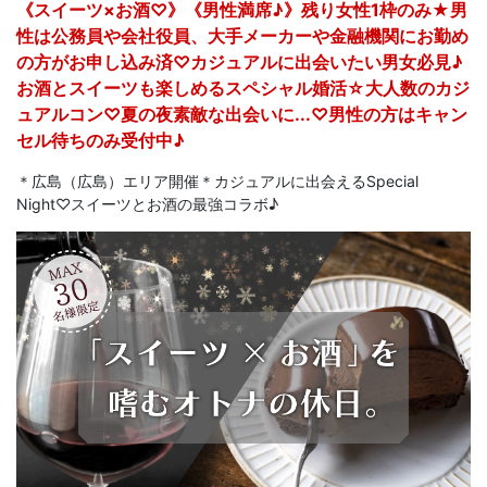
《スイーツ×お酒♡》《男性満席♪》残り女性1枠のみ★男
性は公務員や会社役員、大手メーカーや金融機関にお勤め
の方がお申し込み済♡カジュアルに出会いたい男女必見♪
お酒とスイーツも楽しめるスペシャル婚活☆大人数のカジ
ュアルコン♡夏の夜素敵な出会いに...♡男性の方はキャン
セル待ちのみ受付中♪
＊広島（広島）エリア開催＊カジュアルに出会えるSpecial
Night♡スイーツとお酒の最強コラボ♪