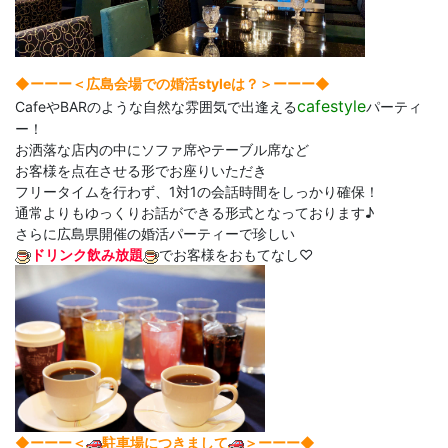
◆ーーー＜広島会場での婚活styleは？＞ーーー◆
cafestyle
CafeやBARのような自然な雰囲気で出逢える
パーティ
ー！
お洒落な店内の中にソファ席やテーブル席など
お客様を点在させる形でお座りいただき
フリータイムを行わず、1対1の会話時間をしっかり確保！
通常よりもゆっくりお話ができる形式となっております♪
さらに広島県開催の婚活パーティーで珍しい
ドリンク飲み放題
でお客様をおもてなし♡
◆ーーー＜
駐車場につきまして
＞ーーー◆