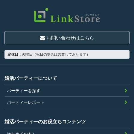
限り、一つでも満たさない人は利用資格がな
いものとします。
結婚または異性との交際を真剣に希望し
ていること
お問い合わせはこちら
18歳以上の独身者であること
男性は収入があること
定休日：
火曜日（祝日の場合は営業しております）
当社の指定する環境でサービスを利用で
きること
当社が企画するパーティープランに設定
婚活パーティーについて
されている年齢条件にあてはまっている
パーティーを探す
こと。
参加条件があり証明書が必要なパーティ
パーティーレポート
ーは、その条件にあてはまっており且つ
弊社が希望する証明書を持参できるこ
婚活パーティーのお役立ちコンテンツ
と。
はじめての方へ