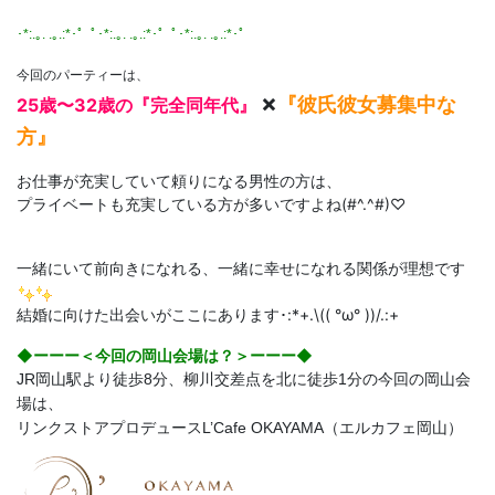
･*:.｡. .｡.:*･゜ﾟ･*:.｡. .｡.:*･゜ﾟ･*:.｡. .｡.:*･゜
今回のパーティーは、
×
『彼氏彼女募集中な
25歳〜32歳の『完全同年代』
方』
お仕事が充実していて頼りになる男性の方は、
プライベートも充実している方が多いですよね(#^.^#)♡
一緒にいて前向きになれる、一緒に幸せになれる関係が理想です
結婚に向けた出会いがここにあります･:*+.\(( °ω° ))/.:+
◆ーーー＜今回の岡山会場は？＞ーーー◆
JR岡山駅より徒歩8分、柳川交差点を北に徒歩1分の今回の岡山会
場は、
リンクストアプロデュースL’Cafe OKAYAMA（エルカフェ岡山）