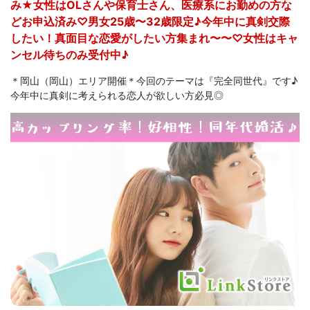
み★女性はOLさんや保育士さん、医療系にお勤めの方な
どお申込済み♡男女25歳〜32歳限定♪今年中に真剣交際
したい！真面目な恋愛がしたい方集まれ〜〜♡女性はキャ
ンセル待ちのみ受付中♪
＊岡山（岡山）エリア開催＊今回のテーマは『完全同世代』です♪
今年中に真剣に考えられる恋人が欲しい方必見◎