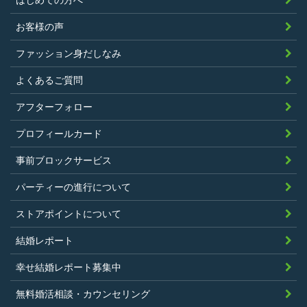
過去に、当社運営サービスにおいて、不
正行為、ストーカー行為、クレジットカ
お客様の声
ードの不正利用その他問題のある行為を
ファッション身だしなみ
したことがないこと
暴力団等の反社会的勢力の関係者でな
よくあるご質問
く、また、法令違反あるいは公序良俗違
アフターフォロー
反行為等反社会的活動を行ったことがな
プロフィールカード
いこと
当社の独自の裁量によりLinkStoreの運営
事前ブロックサービス
上問題があると判断されたことがないこ
パーティーの進行について
と
過去に会員登録を抹消されたり、利用停
ストアポイントについて
止処分を受けたことがないこと
結婚レポート
当社の提供するサービスと同一または類
幸せ結婚レポート募集中
似のサービスを提供することを業とする
法人または個人若しくはそれらの従業者
無料婚活相談・カウンセリング