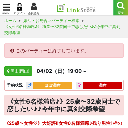
ホーム
婚活・お見合いパーティー検索
《女性6名様満席♪》25歳〜32歳同士で恋したい♪♪今年中に真剣
交際希望
このパーティーは終了しています。
04/02（日）19:00～
岡山(岡山)
予約
状況
ほぼ満席
満席
《女性6名様満席♪》25歳〜32歳同士で
恋したい♪♪今年中に真剣交際希望
《25歳〜女性♡》大好評!!女性6名様満席♪残り男性1枠の