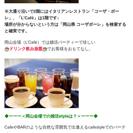
※大通り沿いで2階にはイタリアンレストラン「コーザ・ボー
レ」、「L’Café」は1階です♪
場所が分からないという方は「岡山県 コーザボーレ」を検索する
と確実です。
岡山会場（L’Café）では婚活パーティーで珍しい
ドリンク飲み放題
でお客様をおもてなし。
◆ーーー＜岡山会場での婚活styleは？＞ーーー◆
CafeやBARのような自然な雰囲気で出逢えるcafestyleでのパーテ