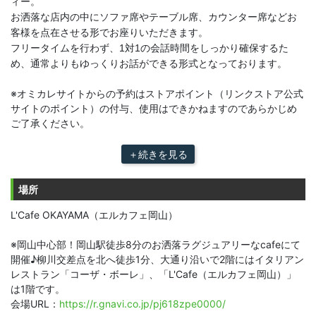
ィー。
お洒落な店内の中にソファ席やテーブル席、カウンター席などお
客様を点在させる形でお座りいただきます。
フリータイムを行わず、1対1の会話時間をしっかり確保するた
め、通常よりもゆっくりお話ができる形式となっております。
※オミカレサイトからの予約はストアポイント（リンクストア公式
サイトのポイント）の付与、使用はできかねますのであらかじめ
ご了承ください。
＋続きを見る
場所
L'Cafe OKAYAMA（エルカフェ岡山）
※岡山中心部！岡山駅徒歩8分のお洒落ラグジュアリーなcafeにて
開催♪柳川交差点を北へ徒歩1分、大通り沿いで2階にはイタリアン
レストラン「コーザ・ボーレ」、「L'Cafe（エルカフェ岡山）」
は1階です。
会場URL：
https://r.gnavi.co.jp/pj618zpe0000/