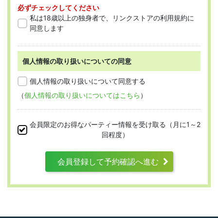
必ずチェックしてください
「会員」とは、本規約に従って会員登録
私は18歳以上の独身者で、リンクストアの利用規約に
をした人を指します。
同意します
個人情報の取り扱いについての同意
第2条 （適用範囲）
個人情報の取り扱いについて同意する
（
個人情報の取り扱いについてはこちら
）
本規約は、すべての会員に適用され、登録手
続時および登録後にお守りいただく規約とな
会員限定のお得なパーティー情報を受け取る（月に1～2
ります。
回程度）
会員登録して予約確認へ進む
第3条 （利用資格）
利用は次に掲げる条件をいずれも満たす人に