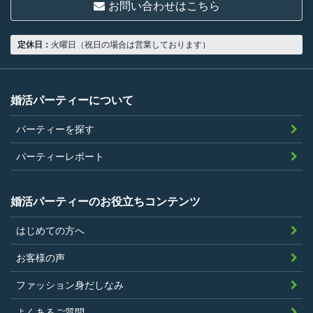
お問い合わせはこちら
18歳以上の独身者であること
男性は収入があること
定休日：
火曜日（祝日の場合は営業しております）
当社の指定する環境でサービスを利用で
きること
当社が企画するパーティープランに設定
婚活パーティーについて
されている年齢条件にあてはまっている
パーティーを探す
こと。
参加条件があり証明書が必要なパーティ
パーティーレポート
ーは、その条件にあてはまっており且つ
弊社が希望する証明書を持参できるこ
婚活パーティーのお役立ちコンテンツ
と。
はじめての方へ
過去に、当社運営サービスにおいて、不
正行為、ストーカー行為、クレジットカ
お客様の声
ードの不正利用その他問題のある行為を
ファッション身だしなみ
したことがないこと
暴力団等の反社会的勢力の関係者でな
よくあるご質問