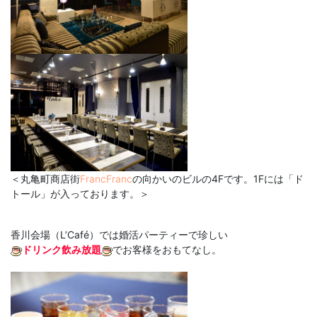
＜丸亀町商店街
FrancFranc
の向かいのビルの4Fです。1Fには「ド
トール」が入っております。＞
香川会場（L’Café）では婚活パーティーで珍しい
ドリンク飲み放題
でお客様をおもてなし。