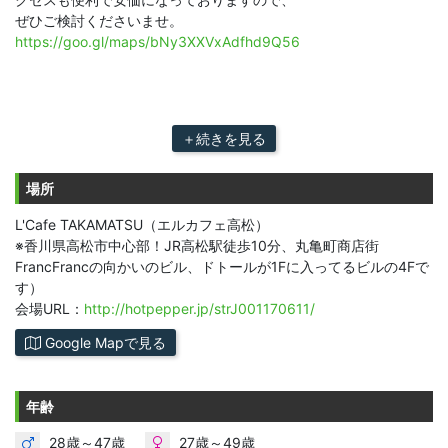
ぜひご検討くださいませ。
https://goo.gl/maps/bNy3XXVxAdfhd9Q56
＋続きを見る
場所
L'Cafe TAKAMATSU（エルカフェ高松）
※香川県高松市中心部！JR高松駅徒歩10分、丸亀町商店街
FrancFrancの向かいのビル、ドトールが1Fに入ってるビルの4Fで
す）
会場URL：
http://hotpepper.jp/strJ001170611/
Google Mapで見る
年齢
28歳～47歳
27歳～49歳