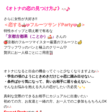
《オトナの恋の見つけ方
》
さらに女性が大好き!!
＜恋する
フルーツサンドParty
＞
特性ホイップと萌え断で有名な
「京都古都果（ことか）
」
さんの
京都のフルーツマイスター厳選のフルーツと
フワッフワッのパンと極上のクリーム♡
贅沢にお一人様ごとにご用意
オトナになると出会の機会ってぐっと少なくなりますよね
・学生の頃のようにときめきだけじゃ恋に踏み出せない…
・条件ばかり気になって、良いお相手に巡り会えない…
そんなお悩みを抱える大人の恋がしたい方必見
真剣な交際のできるお相手にカジュアルに出逢いたい
初めての方、お友達と一緒の方、お一人でのご参加ももちろんOK
の