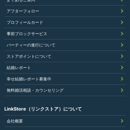
く、また、法令違反あるいは公序良俗違
アフターフォロー
反行為等反社会的活動を行ったことがな
プロフィールカード
いこと
当社の独自の裁量によりLinkStoreの運営
事前ブロックサービス
上問題があると判断されたことがないこ
パーティーの進行について
と
過去に会員登録を抹消されたり、利用停
ストアポイントについて
止処分を受けたことがないこと
結婚レポート
当社の提供するサービスと同一または類
幸せ結婚レポート募集中
似のサービスを提供することを業とする
法人または個人若しくはそれらの従業者
無料婚活相談・カウンセリング
でないこと
LinkStore（リンクストア）について
会社概要
第4条（ポイントの付与）