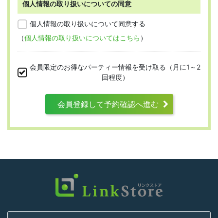
個人情報の取り扱いについての同意
第2条 （適用範囲）
個人情報の取り扱いについて同意する
（
個人情報の取り扱いについてはこちら
）
本規約は、すべての会員に適用され、登録手
続時および登録後にお守りいただく規約とな
会員限定のお得なパーティー情報を受け取る（月に1～2
ります。
回程度）
会員登録して予約確認へ進む
第3条 （利用資格）
利用は次に掲げる条件をいずれも満たす人に
限り、一つでも満たさない人は利用資格がな
いものとします。
結婚または異性との交際を真剣に希望し
ていること