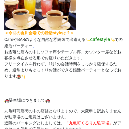
＜今回の香川会場での婚活styleは？＞
cafestyle
CafeやBARのような自然な雰囲気で出逢える
での
婚活パーティー
。
お洒落な店内の中にソファ席やテーブル席、カウンター席などお
客様を点在させる形でお座りいただきます。
フリータイムを行わず、1対1の会話時間をしっかり確保するた
め、通常よりもゆっくりお話ができる婚活パーティーとなってお
ります
駐車場につきまして
丸亀町商店街の中の店舗となりますので、大変申し訳ありません
が駐車場のご用意はございません。
近隣のパーキングとしましては、
「丸亀町くるりん駐車場」
がア
クセスも便利で安価になっておりますので、