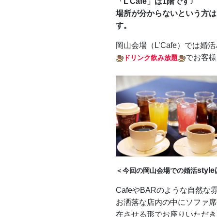
「L’Café」は1階です♪
場所が分からないという方は
す。
岡山会場（L’Cafe）では
でお客様
ドリンク飲み放題
sty
＜今回の岡山会場での婚活
CafeやBARのような自然な雰
お洒落な店内の中にソファ席
在させる形でお座りいただき