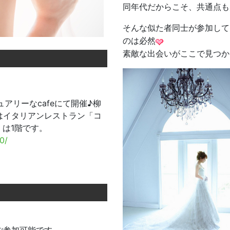
同年代だからこそ、共通点も
そんな似た者同士が参加して
のは必然
素敵な出会いがここで見つか
アリーなcafeにて開催♪柳
はイタリアンレストラン「コ
」は1階です。
0/