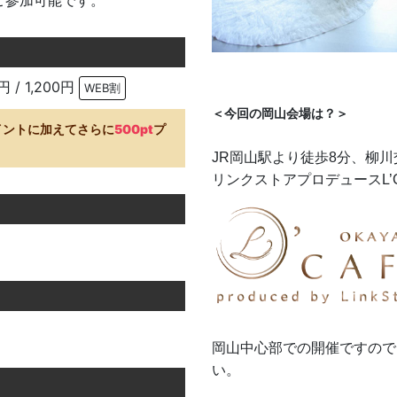
ご参加可能です。
円 / 1,200円
WEB割
＜今回の岡山会場は？＞
イントに加えてさらに
500pt
プ
JR岡山駅より徒歩8分、柳
リンクストアプロデュースL’C
岡山中心部での開催ですので
い。