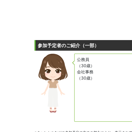
参加予定者のご紹介（一部）
公務員
（30歳）
会社事務
（30歳）