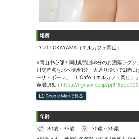
場所
L'Cafe OKAYAMA（エルカフェ岡山）
※岡山中心部！岡山駅徒歩8分のお洒落ラグジュ
川交差点を北へ徒歩1分、大通り沿いで2階に
ーザ・ボーレ」「L'Cafe（エルカフェ岡山）
会場URL：
https://r.gnavi.co.jp/pj618zpe000
Google Mapで見る
年齢
30歳～35歳
30歳～35歳