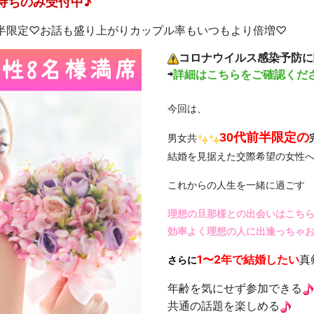
待ちのみ受付中♪
半限定♡お話も盛り上がりカップル率もいつもより倍増♡
コロナウイルス感染予防に
⇨
詳細はこちらをご確認くだ
今回は、
30代前半限定の
男女共
結婚を見据えた交際希望の女性
これからの人生を一緒に過ごす
理想の旦那様との出会いはこち
効率よく理想の人に出逢っちゃ
1〜2年で結婚したい
真
さらに
年齢を気にせず参加できる
共通の話題を楽しめる