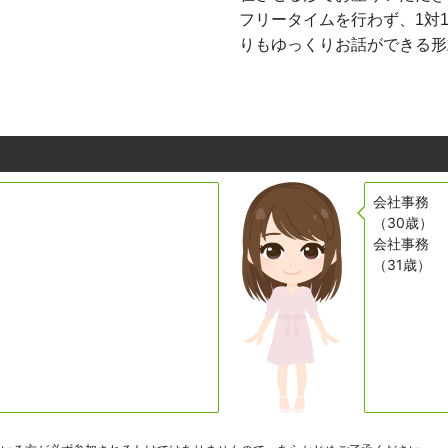
フリータイムを行わず、1対
りもゆっくりお話ができる形
会社事務
（30歳）
会社事務
（31歳）