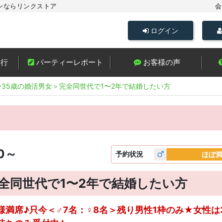
ンならリンクストア
会
ログイン
進行
パーティーレポート
お客様の声
〜35歳の婚活男女＞完全同世代で1〜2年で結婚したい方
00～
予約
状況
ほぼ
完全同世代で1〜2年で結婚したい方
様満席♪只今＜♂7名：♀8名＞残り男性1枠のみ★女性は