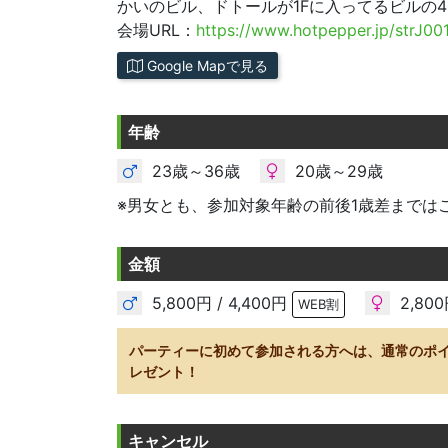
かいのビル、ドトールが1Fに入ってるビルの4
会場URL：
https://www.hotpepper.jp/strJ00
Google Mapで見る
年齢
23歳～36歳
20歳～29歳
※男女とも、参加対象年齢の前後1歳差までは
金額
5,800円 / 4,400円
2,800
WEB割
パーティーに初めて参加される方へは、通常のポ
レゼント！
キャンセル