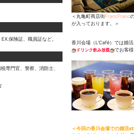
＜丸亀町商店街
FrancFranc
が入っております。＞
EX.保険証、職員証など。
香川会場（L’Café）では
でお客様
ドリンク飲み放題
国税専門官、警察、消防士、
方
＜今回の香川会場での婚活sty