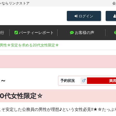
ンならリンクストア
会
ログイン
進行
パーティーレポート
お客様の声
男性☆安定を求める20代女性限定☆
0～
予約
状況
満
0代女性限定☆
そ安定した公務員の男性が理想♪という女性必見!!★☆たっ