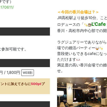
Fです）
1170611/
＜今回の香川
会場は？＞
JR高松駅より徒歩10分、
L'Cafe
ロデュースの「
香川・高松市内中心部での
ラグジュアリーでありながら
場での婚活パーティー
ご参加可能です。
普段使いもできるcafeに
ただけます
満足度の高い香川会場での婚
せ。
円 / 1,800円
WEB割
イントに加えてさらに
500pt
プ