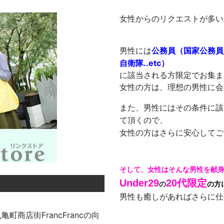
女性からのリクエストが多い
国家公務員
男性には
公務員（
自衛隊..etc）
に該当される方限定でお集ま
女性の方は、理想の男性に会
また、男性にはその条件に該
て頂くので、
女性の方はさらに安心してご
そして、女性はそんな男性を献
Under29
20代限定
の
の方
男性も癒しがあればさらに仕
町商店街FrancFrancの向