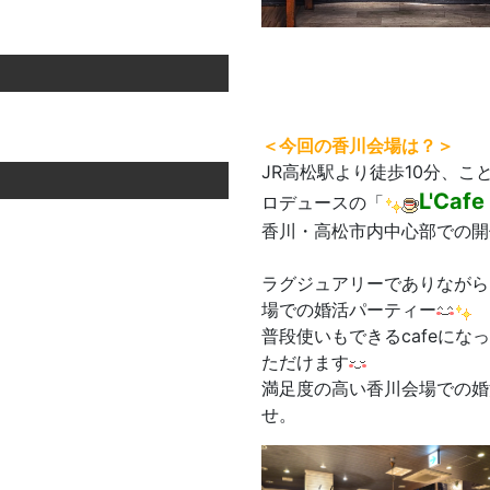
＜今回の香川
会場は？＞
JR高松駅より徒歩10分、
L'Cafe
ロデュースの「
香川・高松市内中心部での
ラグジュアリーでありながら
場での婚活パーティー
普段使いもできるcafeに
ただけます
満足度の高い香川会場での婚
せ。