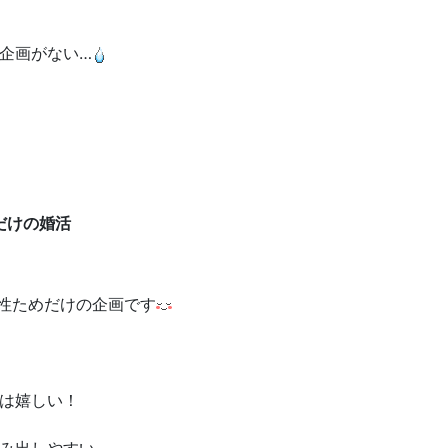
企画がない…
、
だけの婚活
、
歳女性ためだけの企画です
は嬉しい！