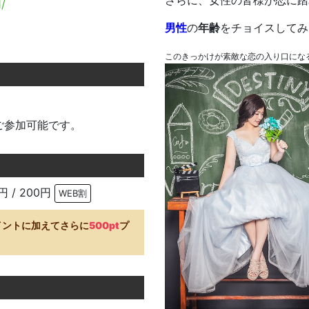
さらに、女性の皆様が恋に踏
1/
男性
の
年齢
をチョイスしてみ
このきっかけが素敵な恋の入り口にな
ご参加可能です。
円 / 200円
WEB割
イントに加えてさらに
500pt
プ