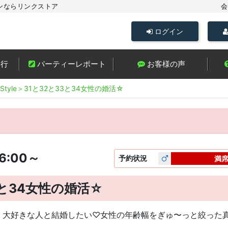
ンならリンクストア
会
ログイン
進行
パーティーレポート
お客様の声
eStyle＞31と32と33と34女性の婚活☆
6:00～
予約
状況
満
33と34女性の婚活☆
、大好きな人と結婚したい♡女性の年齢幅をぎゅ〜っと絞った