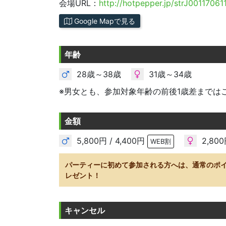
会場URL：
http://hotpepper.jp/strJ00117061
Google Mapで見る
年齢
28歳～38歳
31歳～34歳
※男女とも、参加対象年齢の前後1歳差までは
金額
5,800円 / 4,400円
2,800
WEB割
パーティーに初めて参加される方へは、通常のポ
レゼント！
キャンセル