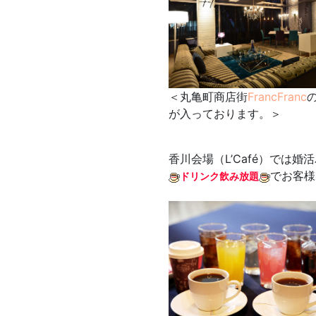
＜丸亀町商店街
FrancFranc
が入っております。＞
香川会場（L’Café）では
でお客様
ドリンク飲み放題