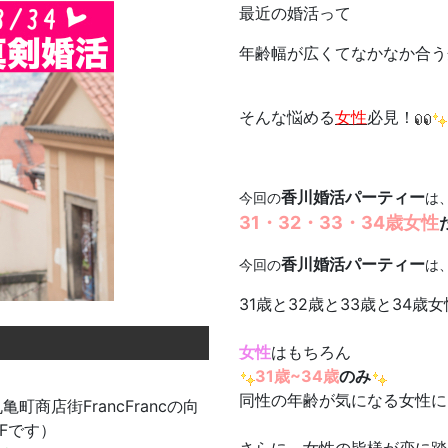
最近の婚活って
年齢幅が広くてなかなか合う
そんな悩める
女性
必見！
香川婚活パーティー
今回の
は
31・32・33・34歳
女性
香川婚活パーティー
今回の
は
31歳と32歳と33歳と34
女性
はもちろん
31歳~34歳
のみ
同性の年齢が気になる女性に
町商店街FrancFrancの向
Fです）